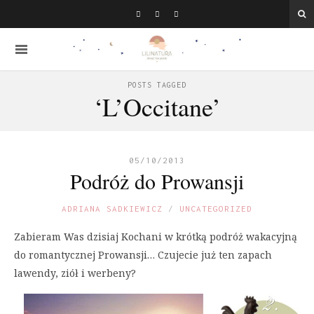
POSTS TAGGED
‘L’Occitane’
05/10/2013
Podróż do Prowansji
ADRIANA SADKIEWICZ
UNCATEGORIZED
Zabieram Was dzisiaj Kochani w krótką podróż wakacyjną
do romantycznej Prowansji… Czujecie już ten zapach
lawendy, ziół i werbeny?