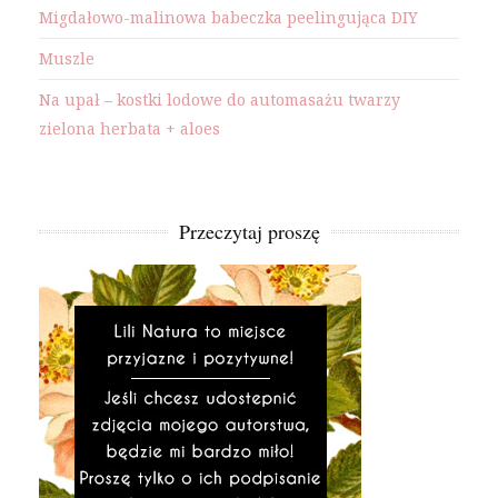
Migdałowo-malinowa babeczka peelingująca DIY
Muszle
Na upał – kostki lodowe do automasażu twarzy
zielona herbata + aloes
Przeczytaj proszę