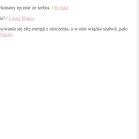
onany ręcznie ze srebra. /
Byrska
da? /
Laura Makes
bywania się złej energii z otoczenia, a w nim wiązka szałwii, palo
ituals