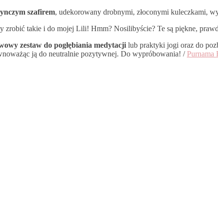
edynczym szafirem
, udekorowany drobnymi, złoconymi kuleczkami, wyk
 zrobić takie i do mojej Lili! Hmm? Nosilibyście? Te są piękne, praw
owy zestaw do pogłębiania medytacji
lub praktyki jogi oraz do poz
 równoważąc ją do neutralnie pozytywnej. Do wypróbowania! /
Purnama R