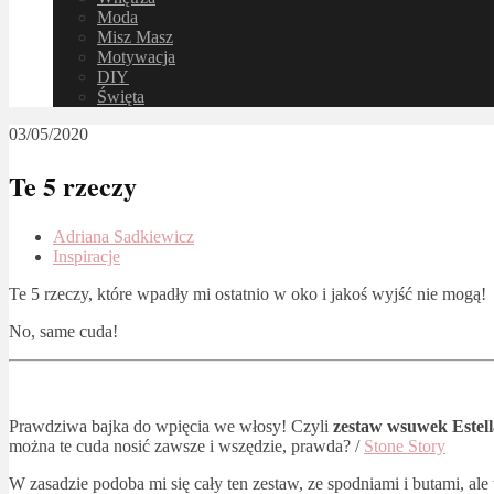
Moda
Misz Masz
Motywacja
DIY
Święta
03/05/2020
Te 5 rzeczy
Adriana Sadkiewicz
Inspiracje
Te 5 rzeczy, które wpadły mi ostatnio w oko i jakoś wyjść nie mogą!
No, same cuda!
Prawdziwa bajka do wpięcia we włosy! Czyli
zestaw wsuwek Estel
można te cuda nosić zawsze i wszędzie, prawda? /
Stone Story
W zasadzie podoba mi się cały ten zestaw, ze spodniami i butami, ale