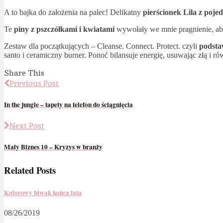
A to bajka do założenia na palec! Delikatny
pierścionek Lila z poj
Te
piny z pszczółkami i kwiatami
wywołały we mnie pragnienie, aby
Zestaw dla początkujących – Cleanse. Connect. Protect. czyli
podstaw
santo i ceramiczny burner. Ponoć bilansuje energię, usuwając złą i
Share This
Previous Post
In the jungle – tapety na telefon do ściągnięcia
Next Post
Mały Biznes 10 – Kryzys w branży
Related Posts
Kolorowy biwak końca lata
08/26/2019