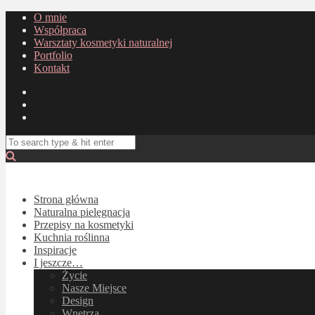
O mnie
Współpraca
Warsztaty kosmetyki naturalnej
Portfolio
Kontakt
Strona główna
Naturalna pielęgnacja
Przepisy na kosmetyki
Kuchnia roślinna
Inspiracje
I jeszcze…
Życie
Nasze Miejsce
Design
Wnętrza