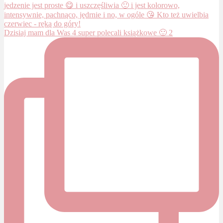
Dzisiaj mam dla Was 4 super polecali książkowe 🙂 2