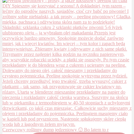
Czerwcowy roślinny dump jedzeniowy 🙂 Bo latem to r