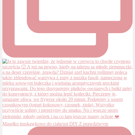
Masełko truskawkowe do ciała/ust DIY Z prawdziwym