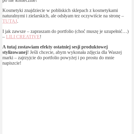
po nie koniecznie!
Kosmetyki znajdziecie w pobliskich sklepach z kosmetykami
naturalnymi i zielarskich, ale odsłyam tez oczywiście na stronę –
TUTAJ
.
I jak zawsze – zapraszam do portfolio (choć muszę je uzupełnić…)
–
LILI CREATIVE
!
A tutaj zostawiam efekty ostatniej sesji produktowej
stylizowanej
! Jeśli chcecie, abym wykonała zdjęcia dla Waszej
marki – zajrzyjcie do portfolio powyżej i po prostu do mnie
napiszcie!