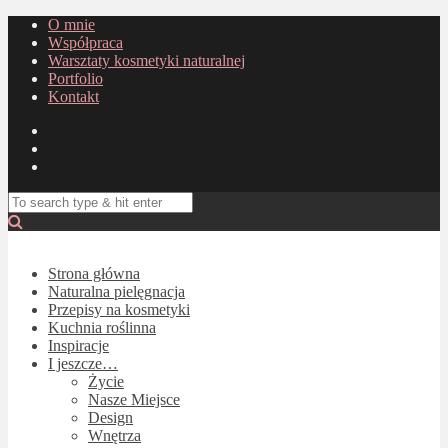
O mnie
Współpraca
Warsztaty kosmetyki naturalnej
Portfolio
Kontakt
Strona główna
Naturalna pielęgnacja
Przepisy na kosmetyki
Kuchnia roślinna
Inspiracje
I jeszcze…
Życie
Nasze Miejsce
Design
Wnętrza