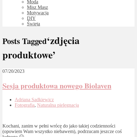
Moda
Misz Masz
Motywacja
DIY
Święta
‘zdjęcia
Posts Tagged
produktowe’
07/20/2023
Sesja produktowa nowego Biolaven
Adriana Sadkiewicz
Fotografia
,
Naturalna pielęgnacja
Kochani, zanim w pełni wrócę do jako takiej codzienności
(opowiem Wam wszystko niebawem), podrzucam jeszcze coś
ładnego 🙂