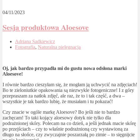
04/11/2023
Sesja produktowa Aloesove
Adriana Sadkiewicz
Fotografia
,
Naturalna pielęgnacja
Oj, jak bardzo przypadła mi do gustu nowa odsłona marki
Aloesove!
I równie bardzo cieszyłam się, że mogłam ją uchwycić na zdjęciach!
Bo te zieloniutkie opakowania są niezwykle fotogeniczne! I z góry
przepraszam za natłok zdjęć, ale raz, że to i tak część, a dwa –
wszystkie je tak bardzo lubię, że musiałam i tu pokazać!
Czy znacie w ogóle markę Aloesove? Bo jeśli nie to bardzo
zachęcam! To taki kojący aloesowy dotyk nie tylko dla
podrażnionej skóry. Polecam na co dzień, a jeśli jednak macie skórę
po przejściach – czy to właśnie podrażnioną czy wystawioną za
długo na słońce, czy zwyczajnie poszarzałą po zimie – to sięgnijcie