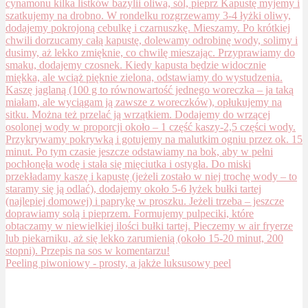
Peeling piwoniowy - prosty, a jakże luksusowy peel