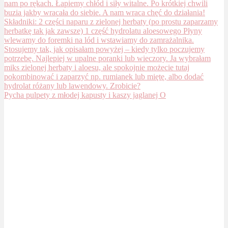
Pycha pulpety z młodej kapusty i kaszy jaglanej O