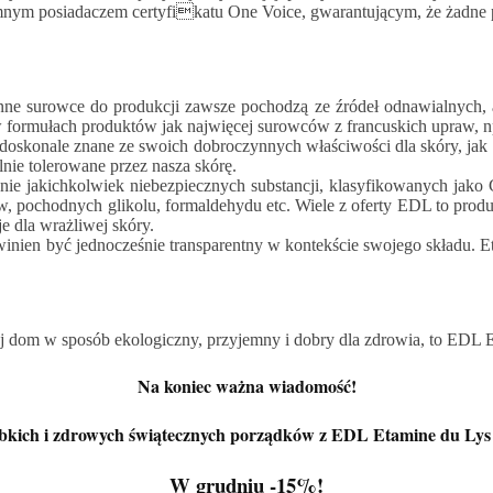
nym posiadaczem certyfikatu One Voice, gwarantującym, że żadne pr
nne surowce do produkcji zawsze pochodzą ze źródeł odnawialnych, a
w formułach produktów jak najwięcej surowców z francuskich upraw, n
doskonale znane ze swoich dobroczynnych właściwości dla skóry, jak 
lnie tolerowane przez nasza skórę.
ie jakichkolwiek niebezpiecznych substancji, klasyfikowanych jako
w, pochodnych glikolu, formaldehydu etc. Wiele z oferty EDL to pro
 dla wrażliwej skóry.
nien być jednocześnie transparentny w kontekście swojego składu. E
 swój dom w sposób ekologiczny, przyjemny i dobry dla zdrowia, to EDL 
Na koniec ważna wiadomość!
kich i zdrowych świątecznych porządków z EDL Etamine du Lys i
W grudniu -15%!