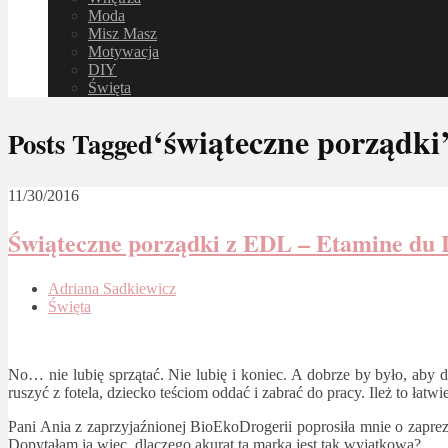
Moda
Misz Masz
Motywacja
DIY
Święta
‘świąteczne porządki
Posts Tagged
11/30/2016
Świąteczne porządki z EDL – Etamine du 
Adriana Sadkiewicz
Święta
No… nie lubię sprzątać. Nie lubię i koniec. A dobrze by było, aby
ruszyć z fotela, dziecko teściom oddać i zabrać do pracy. Ileż to łat
Pani Ania z zaprzyjaźnionej BioEkoDrogerii poprosiła mnie o zap
Dopytałam ją więc, dlaczego akurat ta marka jest tak wyjątkowa?