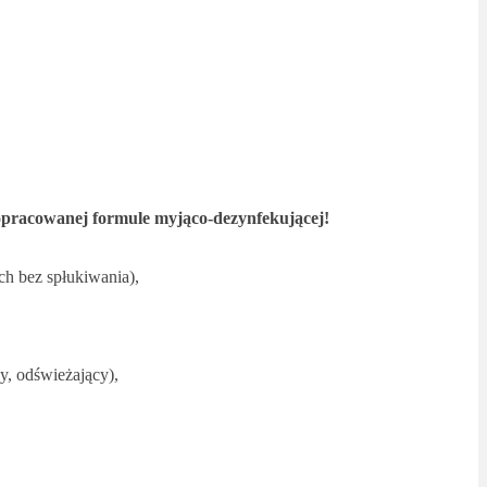
opracowanej formule myjąco-dezynfekującej!
ch bez spłukiwania),
y, odświeżający),