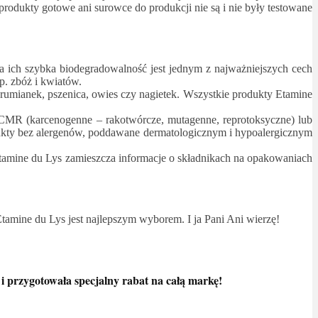
odukty gotowe ani surowce do produkcji nie są i nie były testowane
 ich szybka biodegradowalność jest jednym z najważniejszych cech
p. zbóż i kwiatów.
rumianek, pszenica, owies czy nagietek. Wszystkie produkty Etamine
 CMR (karcenogenne – rakotwórcze, mutagenne, reprotoksyczne) lub
dukty bez alergenów, poddawane dermatologicznym i hypoalergicznym
tamine du Lys zamieszcza informacje o składnikach na opakowaniach
Etamine du Lys jest najlepszym wyborem. I ja Pani Ani wierzę!
 przygotowała specjalny rabat na całą markę!