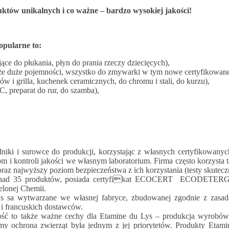
tów unikalnych i co ważne – bardzo wysokiej jakości!
opularne to:
ące do płukania, płyn do prania rzeczy dziecięcych),
e duże pojemności, wszystko do zmywarki w tym nowe certyfikowane t
ów i grilla, kuchenek ceramicznych, do chromu i stali, do kurzu),
, preparat do rur, do szamba),
dniki i surowce do produkcji, korzystając z własnych certyfikowany
m i kontroli jakości we własnym laboratorium. Firma często korzysta 
 najwyższy poziom bezpieczeństwa z ich korzystania (testy skutecznoś
nad 35 produktów, posiada certyfikat ECOCERT ECODETERGENT, 
elonej Chemii.
 sa wytwarzane we własnej fabryce, zbudowanej zgodnie z zasada
 i francuskich dostawców.
ść to także ważne cechy dla Etamine du Lys – produkcja wyrobów 
rmy ochrona zwierząt była jednym z jej priorytetów. Produkty Et