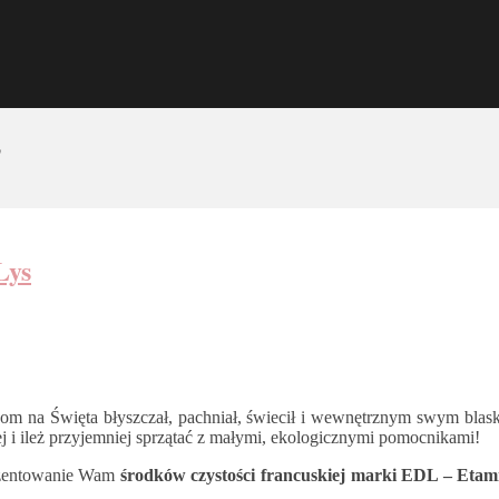
’
Lys
 dom na Święta błyszczał, pachniał, świecił i wewnętrznym swym blask
wiej i ileż przyjemniej sprzątać z małymi, ekologicznymi pomocnikami!
rezentowanie Wam
środków czystości francuskiej marki EDL – Etam