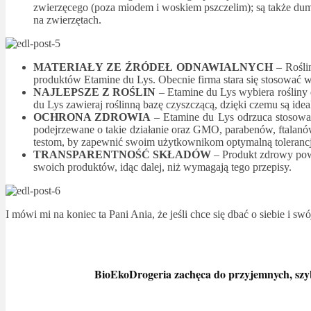
zwierzęcego (poza miodem i woskiem pszczelim); są także dum
na zwierzętach.
MATERIAŁY ZE ŹRÓDEŁ ODNAWIALNYCH
– Rośli
produktów Etamine du Lys. Obecnie firma stara się stosować 
NAJLEPSZE Z ROŚLIN
– Etamine du Lys wybiera rośliny 
du Lys zawieraj roślinną bazę czyszczącą, dzięki czemu są idea
OCHRONA ZDROWIA
– Etamine du Lys odrzuca stosowan
podejrzewane o takie działanie oraz GMO, parabenów, ftalanó
testom, by zapewnić swoim użytkownikom optymalną tolerancje
TRANSPARENTNOŚĆ SKŁADÓW
– Produkt zdrowy powi
swoich produktów, idąc dalej, niż wymagają tego przepisy.
I mówi mi na koniec ta Pani Ania, że jeśli chce się dbać o siebie i
BioEkoDrogeria zachęca do przyjemnych, szyb