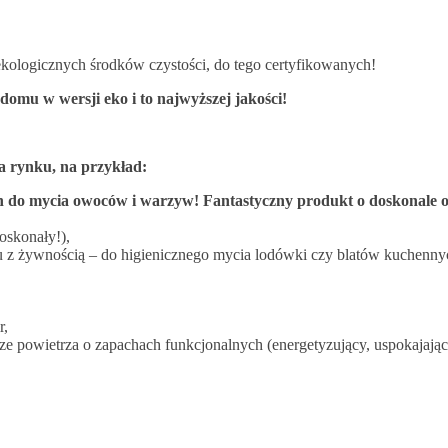
ć ekologicznych środków czystości, do tego certyfikowanych!
domu w wersji eko i to najwyższej jakości!
a rynku, na przykład:
 do mycia owoców i warzyw! Fantastyczny produkt o doskonale 
oskonały!),
u z żywnością – do higienicznego mycia lodówki czy blatów kuchenny
r,
ze powietrza o zapachach funkcjonalnych (energetyzujący, uspokajając