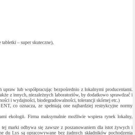
abletki – super skuteczne),
ch upraw lub współpracując bezpośrednio z lokalnymi producentami.
także z innych, niezależnych laboratoriów, by dodatkowo sprawdzać i
ci i wydajności, biodegradowalności, tolerancji skórnej etc.)
co oznacza, ze spełniają one najbardziej restrykcyjne normy
mi ekologii. Firma maksymalnie możliwie wspiera rynek lokalny,
tej marki odbywa się zawsze z poszanowaniem dla istot żywych i
amine du Lys są opracowywane bez żadnych składników pochodzenia