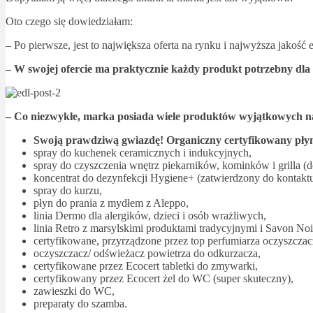
Oto czego się dowiedziałam:
– Po pierwsze, jest to największa oferta na rynku i najwyższa jakoś
– W swojej ofercie ma praktycznie każdy produkt potrzebny dla 
– Co niezwykłe, marka posiada wiele produktów wyjątkowych n
Swoją prawdziwą gwiazdę! Organiczny certyfikowany płyn
spray do kuchenek ceramicznych i indukcyjnych,
spray do czyszczenia wnętrz piekarników, kominków i grilla (d
koncentrat do dezynfekcji Hygiene+ (zatwierdzony do kontakt
spray do kurzu,
płyn do prania z mydłem z Aleppo,
linia Dermo dla alergików, dzieci i osób wrażliwych,
linia Retro z marsylskimi produktami tradycyjnymi i Savon Noi
certyfikowane, przyrządzone przez top perfumiarza oczyszczac
oczyszczacz/ odświeżacz powietrza do odkurzacza,
certyfikowane przez Ecocert tabletki do zmywarki,
certyfikowany przez Ecocert żel do WC (super skuteczny),
zawieszki do WC,
preparaty do szamba.