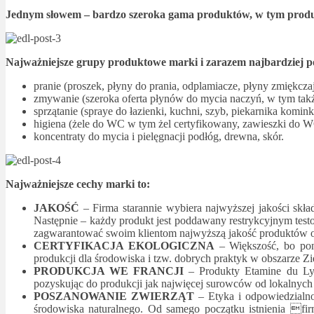
Jednym słowem – bardzo szeroka gama produktów, w tym produk
Najważniejsze grupy produktowe marki i zarazem najbardziej p
pranie (proszek, płyny do prania, odplamiacze, płyny zmiękczaj
zmywanie (szeroka oferta płynów do mycia naczyń, w tym takż
sprzątanie (spraye do łazienki, kuchni, szyb, piekarnika komink
higiena (żele do WC w tym żel certyfikowany, zawieszki do WC
koncentraty do mycia i pielęgnacji podłóg, drewna, skór.
Najważniejsze cechy marki to:
JAKOŚĆ
– Firma starannie wybiera najwyższej jakości skła
Następnie – każdy produkt jest poddawany restrykcyjnym testo
zagwarantować swoim klientom najwyższą jakość produktów oraz
CERTYFIKACJA EKOLOGICZNA
– Większość, bo po
produkcji dla środowiska i tzw. dobrych praktyk w obszarze Zi
PRODUKCJA WE FRANCJI
– Produkty Etamine du Lys
pozyskując do produkcji jak najwięcej surowców od lokalnych
POSZANOWANIE ZWIERZĄT
– Etyka i odpowiedzialno
środowiska naturalnego. Od samego początku istnienia fi