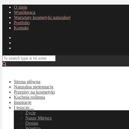
O mnie
Współpraca
Warsztaty kosmetyki naturalnej
Portfolio
Kontakt
Strona główna
Naturalna pielęgnacja
Przepisy na kosmetyki
Kuchnia roślinna
Inspiracje
I jeszcze…
Życie
Nasze Miejsce
Design
Wnętrza