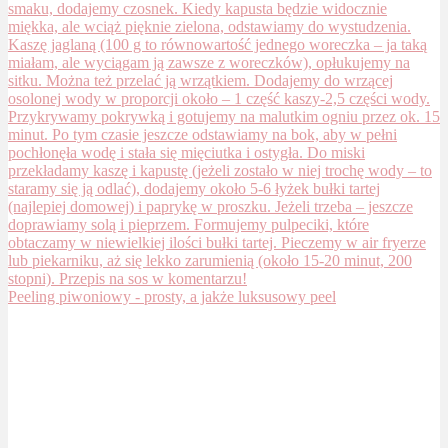
Peeling piwoniowy - prosty, a jakże luksusowy peel