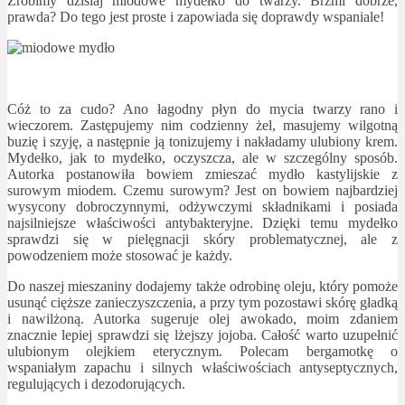
Zrobimy dzisiaj miodowe mydełko do twarzy. Brzmi dobrze,
prawda? Do tego jest proste i zapowiada się doprawdy wspaniale!
Cóż to za cudo? Ano łagodny płyn do mycia twarzy rano i
wieczorem. Zastępujemy nim codzienny żel, masujemy wilgotną
buzię i szyję, a następnie ją tonizujemy i nakładamy ulubiony krem.
Mydełko, jak to mydełko, oczyszcza, ale w szczególny sposób.
Autorka postanowiła bowiem zmieszać mydło kastylijskie z
surowym miodem. Czemu surowym? Jest on bowiem najbardziej
wysycony dobroczynnymi, odżywczymi składnikami i posiada
najsilniejsze właściwości antybakteryjne. Dzięki temu mydełko
sprawdzi się w pielęgnacji skóry problematycznej, ale z
powodzeniem może stosować je każdy.
Do naszej mieszaniny dodajemy także odrobinę oleju, który pomoże
usunąć cięższe zanieczyszczenia, a przy tym pozostawi skórę gładką
i nawilżoną. Autorka sugeruje olej awokado, moim zdaniem
znacznie lepiej sprawdzi się lżejszy jojoba. Całość warto uzupełnić
ulubionym olejkiem eterycznym. Polecam bergamotkę o
wspaniałym zapachu i silnych właściwościach antyseptycznych,
regulujących i dezodorujących.