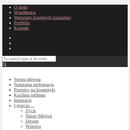
O mnie
Współpraca
Warsztaty kosmetyki naturalnej
Portfolio
Kontakt
Strona główna
Naturalna pielęgnacja
Przepisy na kosmetyki
Kuchnia roślinna
Inspiracje
I jeszcze…
Życie
Nasze Miejsce
Design
Wnętrza