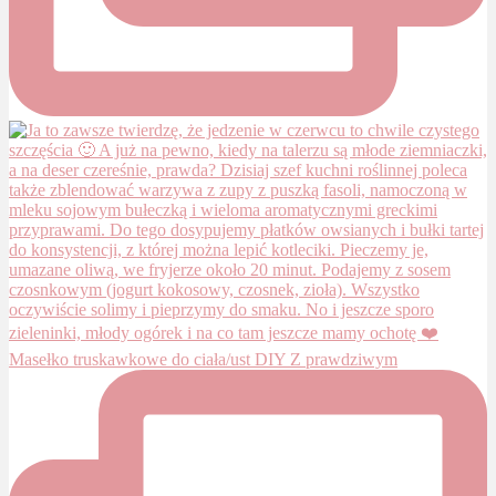
Masełko truskawkowe do ciała/ust DIY Z prawdziwym