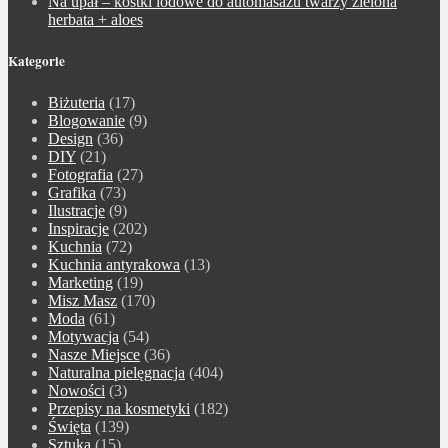
Na upał – kostki lodowe do automasażu twarzy zielona
herbata + aloes
Kategorie
Biżuteria
(17)
Blogowanie
(9)
Design
(36)
DIY
(21)
Fotografia
(27)
Grafika
(73)
Ilustracje
(9)
Inspiracje
(202)
Kuchnia
(72)
Kuchnia antyrakowa
(13)
Marketing
(19)
Misz Masz
(170)
Moda
(61)
Motywacja
(54)
Nasze Miejsce
(36)
Naturalna pielęgnacja
(404)
Nowości
(3)
Przepisy na kosmetyki
(182)
Święta
(139)
Sztuka
(15)