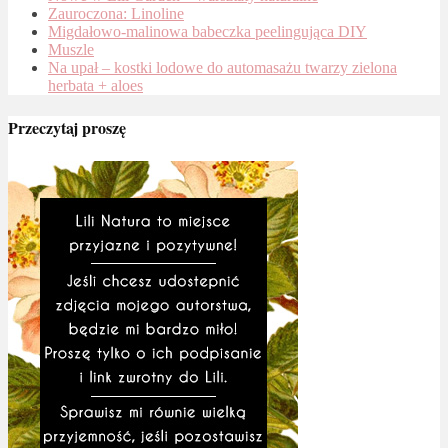
Zauroczona: Linoline
Migdałowo-malinowa babeczka peelingująca DIY
Muszle
Na upał – kostki lodowe do automasażu twarzy zielona
herbata + aloes
Przeczytaj proszę