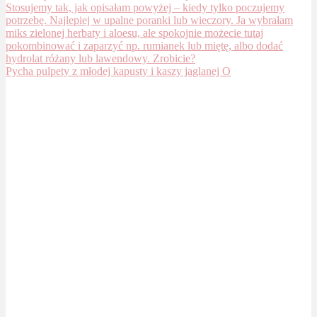
Pycha pulpety z młodej kapusty i kaszy jaglanej O