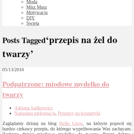
Moda
Misz Masz
Motywacja
DIY
Święta
‘przepis na żel do
Posts Tagged
twarzy’
05/13/2016
Podpatrzone: miodowe mydełko do
twarzy
Adriana Sadkiewicz
Naturalna pielęgnacja
,
Przepisy na kosmetyki
Zaglądamy dzisiaj na blog
Hello Glow
, na którym pojawił się
bardzo ciekawy przepis, do którego wypróbowania Was zachęcam.