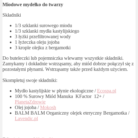
Miodowe mydełko do twarzy
Składniki
1/3 szklanki surowego miodu
1/3 szklanki mydła kastylijskiego
3 łyżki przefiltrowanej wody
1 łyżeczka oleju jojoba
3 krople olejku z bergamotki
Do buteleczki lub pojemniczka wlewamy wszystkie składniki.
Zamykamy i dokładnie wstrząsamy, aby miód dobrze połączył się z
pozostałymi płynami. Wstrząsamy także przed każdym użyciem.
Skompletuj swoje składniki:
Mydło kastylijskie w płynie ekologiczne /
Ecospa.pl
100 % Surowy Miód Manuka KFactor 12+ /
PlanetaZdrowie
Olej jojoba /
Mokosh
BALM BALM Organiczny olejek eteryczny Bergamotka /
Lavendic.pl