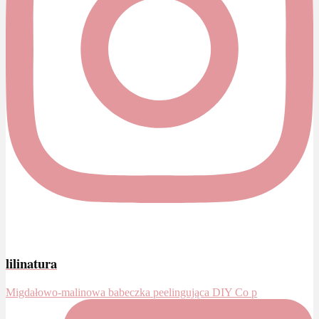
lilinatura
Migdałowo-malinowa babeczka peelingująca DIY Co p