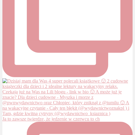
Ja to zawsze twierdzę, że jedzenie w czerwcu to ch