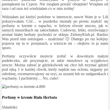
pamiątkami na Cyprze. Nie mogłam przejść obojętnie! Wzięłam od
razu i od razu też wiedziałam co w nim zrobię!
Widziałam już kiedyś podobne w internecie, nawet Wam je w Lili
pokazywałam. Cóż… w puzderku musiały po prostu znaleźć się
perfumy w kremie o zapachu, w którym równie mocno, jak w
samych muszelkach się zakochałam. Cudowny, lekki, orzeźwiający
aromat białej herbaty pochodzi ze sklepu ZielonyKlub.pl. Bardzo
Was przed nim ostrzegam – uzależnia! 🙂 Dlatego po raz kolejny
pojawia się tu w przepisach, a wierzcie mi – olejków to ja mam
sporo.
Perfumy oczywiście możecie zrobić w dowolnym małym
pudełeczku, ale przyznajcie, ze takie muszlowe są wyjątkowo
urocze. Można zabrać je gdziekolwiek się chce lub trzymać gdzieś
pod ręką. I w każdej chwili, kiedy najdzie nas ochota, sięgamy po
odrobinę, rozsmarowujemy na szyi, za uszami lub na nadgarstkach i
wąchamy. I pachniemy… No, cudo!
Perfumy w kremie Biała Herbata
Składniki: