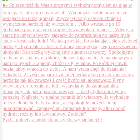
Pycha pulpety z młodej kapusty i kaszy jaglanej O