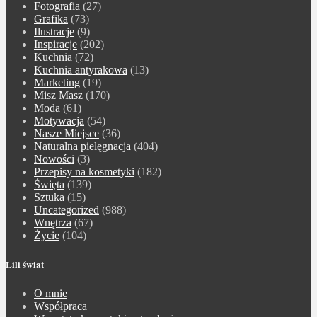
Fotografia
(27)
Grafika
(73)
Ilustracje
(9)
Inspiracje
(202)
Kuchnia
(72)
Kuchnia antyrakowa
(13)
Marketing
(19)
Misz Masz
(170)
Moda
(61)
Motywacja
(54)
Nasze Miejsce
(36)
Naturalna pielęgnacja
(404)
Nowości
(3)
Przepisy na kosmetyki
(182)
Święta
(139)
Sztuka
(15)
Uncategorized
(988)
Wnętrza
(67)
Życie
(104)
Lili świat
O mnie
Współpraca