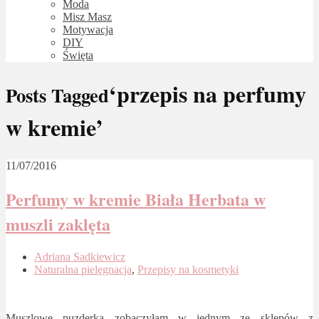
Moda
Misz Masz
Motywacja
DIY
Święta
‘przepis na perfumy
Posts Tagged
w kremie’
11/07/2016
Perfumy w kremie Biała Herbata w
muszli zaklęta
Adriana Sadkiewicz
Naturalna pielęgnacja
,
Przepisy na kosmetyki
Muszlowe puzderka zobaczyłam w jednym ze sklepów z