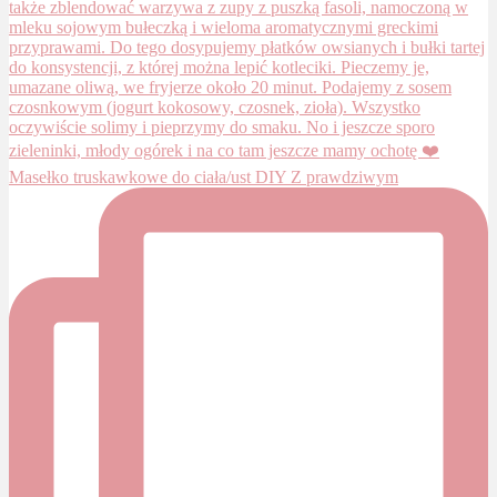
Masełko truskawkowe do ciała/ust DIY Z prawdziwym