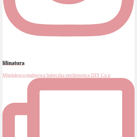
lilinatura
Migdałowo-malinowa babeczka peelingująca DIY Co p