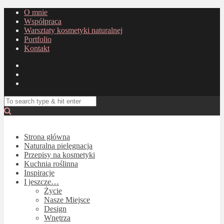
O mnie
Współpraca
Warsztaty kosmetyki naturalnej
Portfolio
Kontakt
Strona główna
Naturalna pielęgnacja
Przepisy na kosmetyki
Kuchnia roślinna
Inspiracje
I jeszcze…
Życie
Nasze Miejsce
Design
Wnętrza