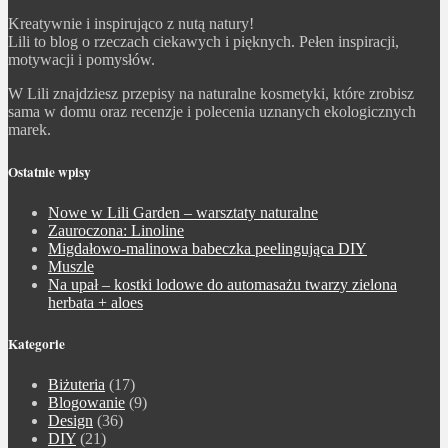
Kreatywnie i inspirująco z nutą natury!
Lili to blog o rzeczach ciekawych i pięknych. Pełen inspiracji,
motywacji i pomysłów.
W Lili znajdziesz przepisy na naturalne kosmetyki, które zrobisz
sama w domu oraz recenzje i polecenia uznanych ekologicznych
marek.
Ostatnie wpisy
Nowe w Lili Garden – warsztaty naturalne
Zauroczona: Linoline
Migdałowo-malinowa babeczka peelingująca DIY
Muszle
Na upał – kostki lodowe do automasażu twarzy zielona
herbata + aloes
Kategorie
Biżuteria
(17)
Blogowanie
(9)
Design
(36)
DIY
(21)