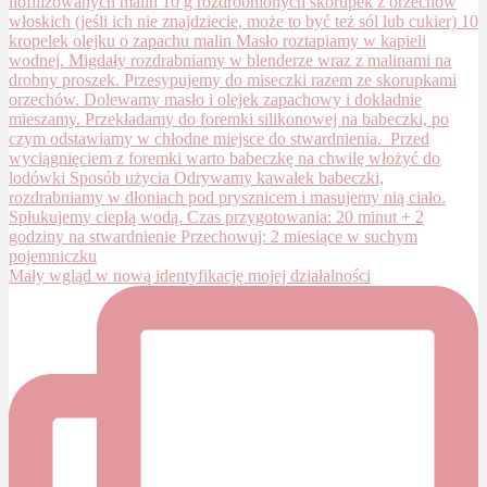
Mały wgląd w nową identyfikację mojej działalności