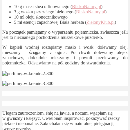
10 g masła shea rafinowanego (
BliskoNatury.pl
)
3 g wosku pszczelego bielonego (
BliskoNatury.pl
)
10 ml oleju słonecznikowego
5 ml esencji zapachowej Biała herbata (
ZielonyKlub.pl
)
Na początek pamiętamy o wyparzeniu pojemniczka, zwłaszcza jeśli
jest to nieznanego pochodzenia muszelkowe puzderko.
W kąpieli wodnej roztapiamy masło i wosk, dolewamy olej,
mieszamy i ściągamy z ognia. Po chwili dolewamy olejek
zapachowy, dokładnie mieszamy i powoli przelewamy do
pojemniczka. Odstawiamy na pół godziny do stwardnienia.
Ulegam zauroczeniom, śnię na jawie, a nocami wgapiam się
w gwiazdy i księżyc. Uwielbiam inspirować, pokazywać rzeczy
piękne i niebanalne. Zakochałam się w naturalnej pielęgnacji,
tworzę przepisy