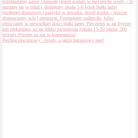
Peeling piwoniowy - prosty, a jakże luksusowy peel