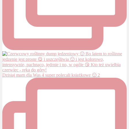
Dzisiaj mam dla Was 4 super polecali książkowe 🙂 2