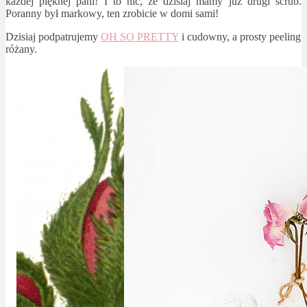
każdej pięknej pani! I to nic, że dzisiaj mamy już drugi scrub.
Poranny był markowy, ten zrobicie w domi sami!
Dzisiaj podpatrujemy
OH SO PRETTY
i cudowny, a prosty peeling
różany.