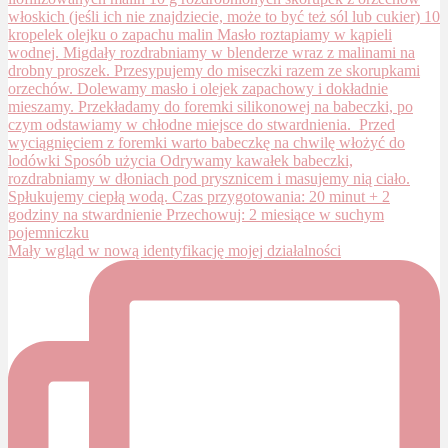
Mały wgląd w nową identyfikację mojej działalności