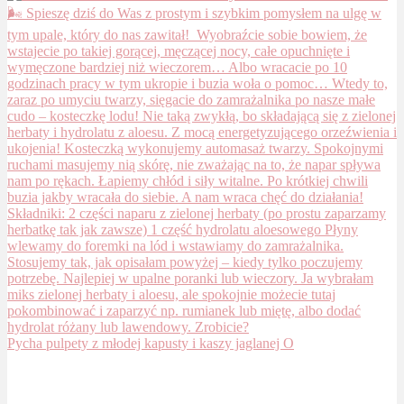
Pycha pulpety z młodej kapusty i kaszy jaglanej O