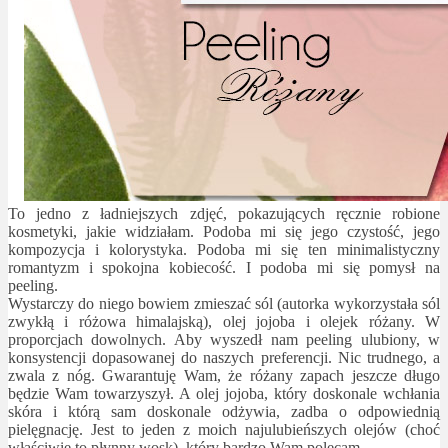
To jedno z ładniejszych zdjęć, pokazujących ręcznie robione
kosmetyki, jakie widziałam. Podoba mi się jego czystość, jego
kompozycja i kolorystyka. Podoba mi się ten minimalistyczny
romantyzm i spokojna kobiecość. I podoba mi się pomysł na
peeling.
Wystarczy do niego bowiem zmieszać sól (autorka wykorzystała sól
zwykłą i różowa himalajską), olej jojoba i olejek różany. W
proporcjach dowolnych. Aby wyszedł nam peeling ulubiony, w
konsystencji dopasowanej do naszych preferencji. Nic trudnego, a
zwala z nóg. Gwarantuję Wam, że różany zapach jeszcze długo
będzie Wam towarzyszył. A olej jojoba, który doskonale wchłania
skóra i którą sam doskonale odżywia, zadba o odpowiednią
pielęgnację. Jest to jeden z moich najulubieńszych olejów (choć
właściwie to płynny wosk), który bardzo Wam polecam.