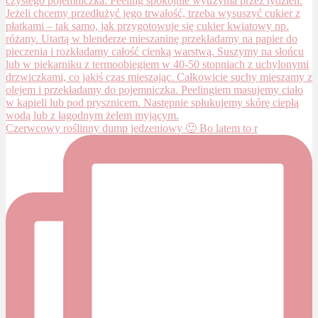
Czerwcowy roślinny dump jedzeniowy 🙂 Bo latem to r