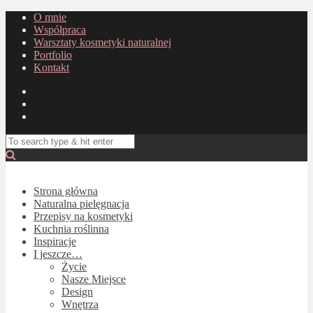
O mnie
Współpraca
Warsztaty kosmetyki naturalnej
Portfolio
Kontakt
Strona główna
Naturalna pielęgnacja
Przepisy na kosmetyki
Kuchnia roślinna
Inspiracje
I jeszcze…
Życie
Nasze Miejsce
Design
Wnętrza