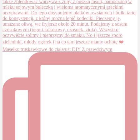
Masełko truskawkowe do ciała/ust DIY Z prawdziwym