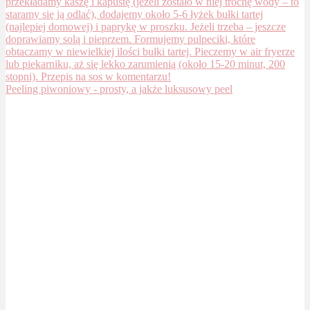
Peeling piwoniowy - prosty, a jakże luksusowy peel