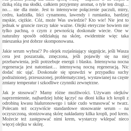
dziką różą ma słodki, całkiem przyjemny aromat, o tyle ten drugi…
no… nie dla mnie. Jest to intensywne połączenie paczuli, mirry,
cedru, kadzidła, liści cynamonu, lawendy i rumianku, bardziej
męskie, ciężkie. Cóż, może Was uwiedzie? Kto wie! Nie jest to
jednak w gruncie rzeczy takie ważne. Olejki eteryczne bowiem nie
tylko pachną, o czym z pewnością doskonale wiecie. One w
naturalny sposób oddziałują na skórę, ewidentnie więc taka
mieszanka jest dobrze skomponowana.
Jakie serum wybrać? Po olejek rozjaśniający sięgnijcie, jeśli Wasza
cera jest poszarzała, zmęczona, jeśli pojawiły się na niej
przebarwienia, jeśli potrzebuje energii i blasku. Intensywna nocna
regeneracja jest natomiast… intensywną nocną regeneracją. Nic
dodać nic ująć. Doskonale się sprawdzi w przypadku suchy
podrażnionej, przesuszonej, problematycznej, wystawianej na częste
zmiany temperatur i szkodliwe czynniki zewnętrzne.
Jak je stosować? Mamy różne możliwości. Używam olejków
naprzemiennie, najbardziej lubię łączyć na dłoni kilka ich kropli z
odrobiną kwasu hialuronowego i takie cudo wmasować w twarz.
Polecam też oczywiście standardowe stosowanie serum – na
oczyszczoną, stonizowaną skórę nakładamy kilka kropli, pod krem.
Możecie też zastępować nimi krem, wystarczy wklepać nieco
więcej olejku w skórę.