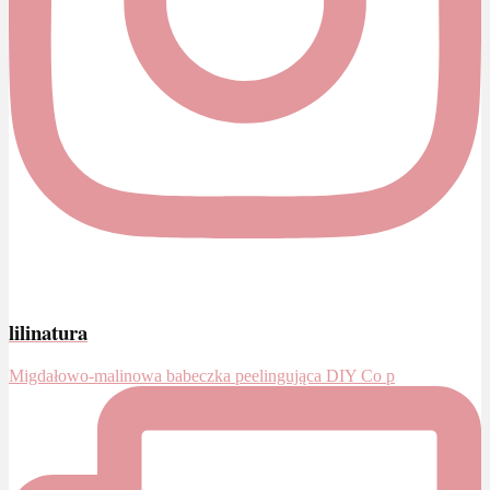
lilinatura
Migdałowo-malinowa babeczka peelingująca DIY Co p