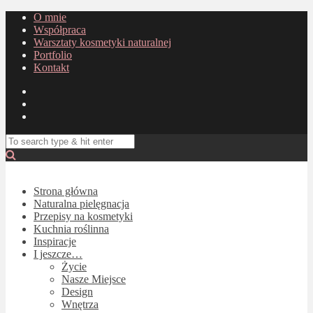
O mnie
Współpraca
Warsztaty kosmetyki naturalnej
Portfolio
Kontakt
Strona główna
Naturalna pielęgnacja
Przepisy na kosmetyki
Kuchnia roślinna
Inspiracje
I jeszcze…
Życie
Nasze Miejsce
Design
Wnętrza