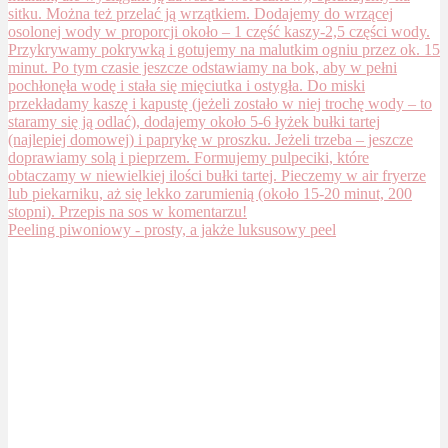
Peeling piwoniowy - prosty, a jakże luksusowy peel