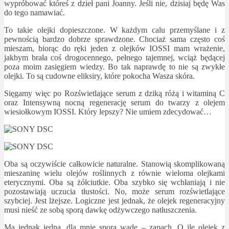
wypróbować któreś z dzieł pani Joanny. Jeśli nie, dzisiaj będę Was
do tego namawiać.
To takie olejki dopieszczone. W każdym calu przemyślane i z
pewnością bardzo dobrze sprawdzone. Chociaż sama często coś
mieszam, biorąc do ręki jeden z olejków IOSSI mam wrażenie,
jakbym brała coś drogocennego, pełnego tajemnej, wciąż będącej
poza moim zasięgiem wiedzy. Bo tak naprawdę to nie są zwykłe
olejki. To są cudowne eliksiry, które pokocha Wasza skóra.
Sięgamy więc po Rozświetlające serum z dziką różą i witaminą C
oraz Intensywną nocną regenerację serum do twarzy z olejem
wiesiołkowym IOSSI. Który lepszy? Nie umiem zdecydować…
Oba są oczywiście całkowicie naturalne. Stanowią skomplikowaną
mieszaninę wielu olejów roślinnych z równie wieloma olejkami
eterycznymi. Oba są żółciutkie. Oba szybko się wchłaniają i nie
pozostawiają uczucia tłustości. No, może serum rozświetlające
szybciej. Jest lżejsze. Logiczne jest jednak, że olejek regeneracyjny
musi nieść ze sobą sporą dawkę odżywczego natłuszczenia.
Ma jednak jedną, dla mnie sporą wadę – zapach. O ile olejek z