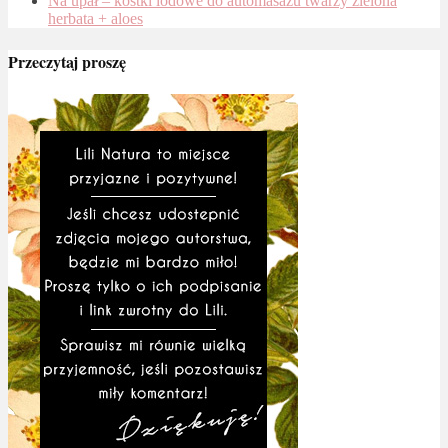
Na upał – kostki lodowe do automasażu twarzy zielona
herbata + aloes
Przeczytaj proszę