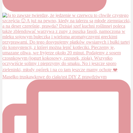
Masełko truskawkowe do ciała/ust DIY Z prawdziwym