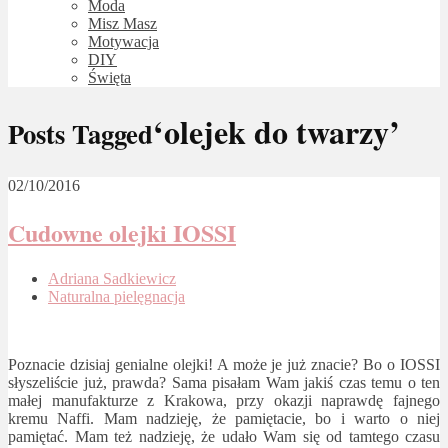
Moda
Misz Masz
Motywacja
DIY
Święta
‘olejek do twarzy’
Posts Tagged
02/10/2016
Cudowne olejki IOSSI
Adriana Sadkiewicz
Naturalna pielęgnacja
Poznacie dzisiaj genialne olejki! A może je już znacie? Bo o IOSSI
słyszeliście już, prawda? Sama pisałam Wam jakiś czas temu o ten
małej manufakturze z Krakowa, przy okazji naprawdę fajnego
kremu Naffi. Mam nadzieję, że pamiętacie, bo i warto o niej
pamiętać. Mam też nadzieję, że udało Wam się od tamtego czasu