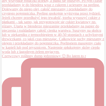
Czerwcowy roślinny dump jedzeniowy 🙂 Bo latem to r