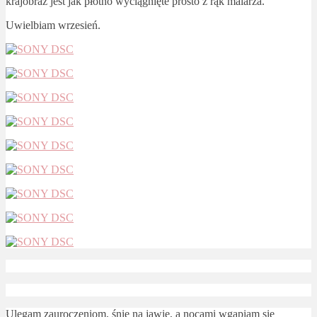
krajobraz jest jak płótno wyciągnięte prosto z rąk malarza.
Uwielbiam wrzesień.
Ulegam zauroczeniom, śnię na jawie, a nocami wgapiam się