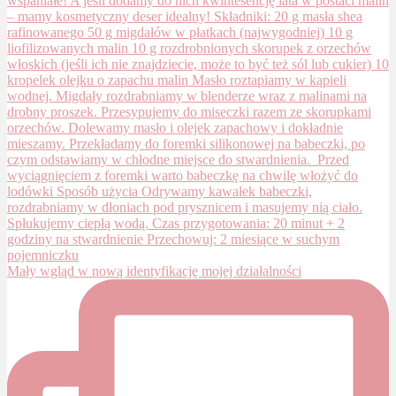
Mały wgląd w nową identyfikację mojej działalności