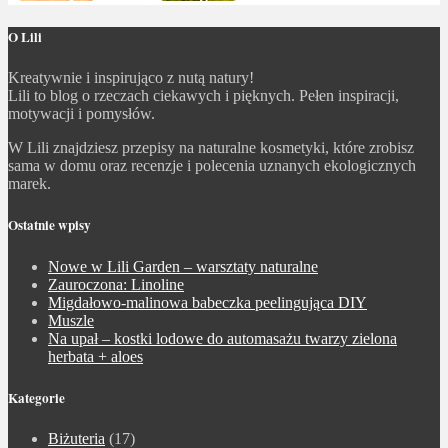
O Lili
Kreatywnie i inspirująco z nutą natury!
Lili to blog o rzeczach ciekawych i pięknych. Pełen inspiracji,
motywacji i pomysłów.
W Lili znajdziesz przepisy na naturalne kosmetyki, które zrobisz
sama w domu oraz recenzje i polecenia uznanych ekologicznych
marek.
Ostatnie wpisy
Nowe w Lili Garden – warsztaty naturalne
Zauroczona: Linoline
Migdałowo-malinowa babeczka peelingująca DIY
Muszle
Na upał – kostki lodowe do automasażu twarzy zielona
herbata + aloes
Kategorie
Biżuteria
(17)