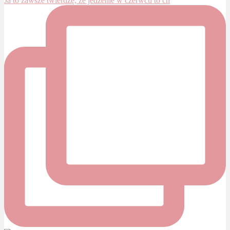
Ja to zawsze twierdzę, że jedzenie w czerwcu to ch