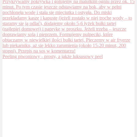
Peeling piwoniowy - prosty, a jakże luksusowy peel