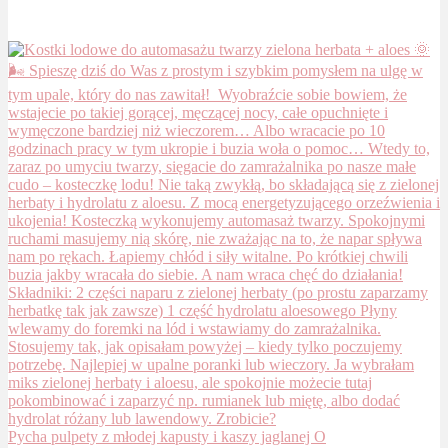
Pycha pulpety z młodej kapusty i kaszy jaglanej O