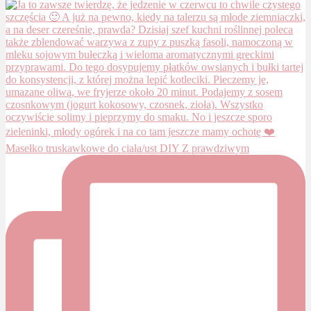
Masełko truskawkowe do ciała/ust DIY Z prawdziwym