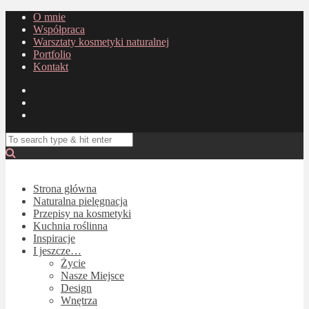
O mnie
Współpraca
Warsztaty kosmetyki naturalnej
Portfolio
Kontakt
Strona główna
Naturalna pielęgnacja
Przepisy na kosmetyki
Kuchnia roślinna
Inspiracje
I jeszcze…
Życie
Nasze Miejsce
Design
Wnętrza