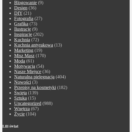
Blogowanie
(9)
Design
(36)
DIY
(21)
Fotografia
(27)
Grafika
(73)
Ilustracje
(9)
Inspiracje
(202)
Kuchnia
(72)
Kuchnia antyrakowa
(13)
Marketing
(19)
Misz Masz
(170)
Moda
(61)
Motywacja
(54)
Nasze Miejsce
(36)
Naturalna pielęgnacja
(404)
Nowości
(3)
Przepisy na kosmetyki
(182)
Święta
(139)
Sztuka
(15)
Uncategorized
(988)
Wnętrza
(67)
Życie
(104)
Lili świat