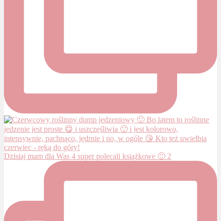
Dzisiaj mam dla Was 4 super polecali książkowe 🙂 2