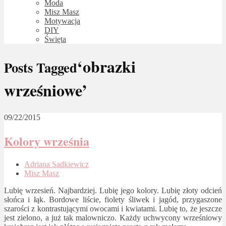
Moda
Misz Masz
Motywacja
DIY
Święta
‘obrazki
Posts Tagged
wrześniowe’
09/22/2015
Kolory września
Adriana Sadkiewicz
Misz Masz
Lubię wrzesień. Najbardziej. Lubię jego kolory. Lubię złoty odcień
słońca i łąk. Bordowe liście, fiolety śliwek i jagód, przygaszone
szarości z kontrastującymi owocami i kwiatami. Lubię to, że jeszcze
jest zielono, a już tak malowniczo. Każdy uchwycony wrześniowy