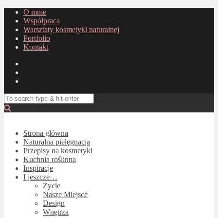
O mnie
Współpraca
Warsztaty kosmetyki naturalnej
Portfolio
Kontakt
Strona główna
Naturalna pielęgnacja
Przepisy na kosmetyki
Kuchnia roślinna
Inspiracje
I jeszcze…
Życie
Nasze Miejsce
Design
Wnętrza