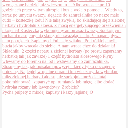
Pycha pulpety z młodej kapusty i kaszy jaglanej O