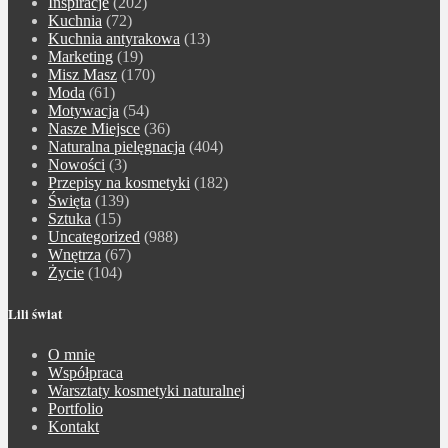
Inspiracje
(202)
Kuchnia
(72)
Kuchnia antyrakowa
(13)
Marketing
(19)
Misz Masz
(170)
Moda
(61)
Motywacja
(54)
Nasze Miejsce
(36)
Naturalna pielęgnacja
(404)
Nowości
(3)
Przepisy na kosmetyki
(182)
Święta
(139)
Sztuka
(15)
Uncategorized
(988)
Wnętrza
(67)
Życie
(104)
Lili świat
O mnie
Współpraca
Warsztaty kosmetyki naturalnej
Portfolio
Kontakt