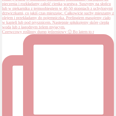
Czerwcowy roślinny dump jedzeniowy 🙂 Bo latem to r