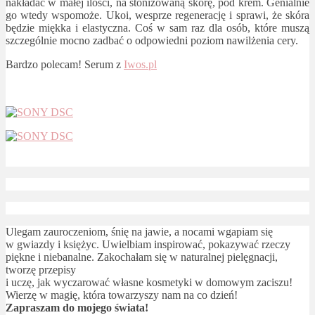
nakładać w małej ilości, na stonizowaną skórę, pod krem. Genialnie
go wtedy wspomoże. Ukoi, wesprze regenerację i sprawi, że skóra
będzie miękka i elastyczna. Coś w sam raz dla osób, które muszą
szczególnie mocno zadbać o odpowiedni poziom nawilżenia cery.
Bardzo polecam! Serum z
Iwos.pl
Ulegam zauroczeniom, śnię na jawie, a nocami wgapiam się
w gwiazdy i księżyc. Uwielbiam inspirować, pokazywać rzeczy
piękne i niebanalne. Zakochałam się w naturalnej pielęgnacji,
tworzę przepisy
i uczę, jak wyczarować własne kosmetyki w domowym zaciszu!
Wierzę w magię, która towarzyszy nam na co dzień!
Zapraszam do mojego świata!