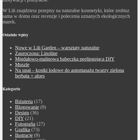
W Lili znajdziesz przepisy na naturalne kosmetyki, które zrobisz
sama w domu oraz recenzje i polecenia uznanych ekologicznych
marek.
Ostatnie wpisy
Nowe w Lili Garden – warsztaty naturalne
Zauroczona: Linoline
Migdałowo-malinowa babeczka peelingująca DIY
Muszle
Na upał – kostki lodowe do automasażu twarzy zielona
herbata + aloes
Kategorie
Biżuteria
(17)
Blogowanie
(9)
Design
(36)
DIY
(21)
Fotografia
(27)
Grafika
(73)
Ilustracje
(9)