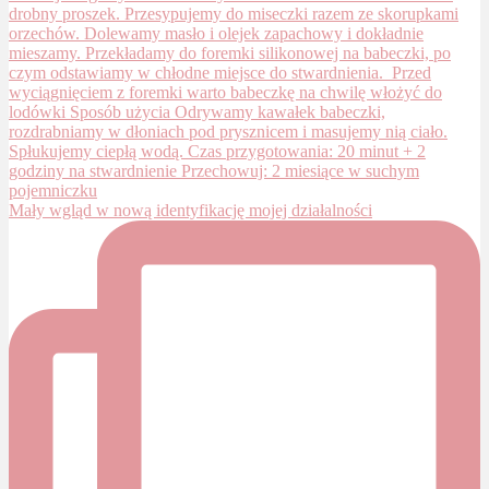
Mały wgląd w nową identyfikację mojej działalności