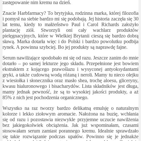
zastępowanie nim kremu na dzień.
Znacie Harbfarmacy? To brytyjska, rodzinna marka, której filozofia
i pomysł na siebie bardzo mi się podobają. Jej historia zaczęła się 30
lat temu, kiedy to małżeństwo Paul i Carol Richards założyło
plantację ziół. Stworzyli oni cały wachlarz produktów
pielęgnacyjnych, które w Wielkiej Brytanii cieszą się bardzo dobrą
sławą. Marka dotarła więc i do Polski i bardzo powolutku podbija
rynek. A powinna szybciej. Bo jej produkty są naprawdę fajne.
Serum nawilżające spodobało mi się od razu. Jeszcze zanim do mnie
dotarło – po samej lekturze jego składu. Przepełnione jest bowiem
ekstraktem z kojącego prawoślazu i wysyconej antyoksydantami
gryki, a także cudowną wodą różaną i neroli. Mamy tu nieco olejku
z wiesiołka i słonecznika oraz masło shea, trochę aloesu, gliceryny,
kwasu hialuronowego i bisacharydów. Lista składników jest długa,
mamy jednak pewność, że są to wysokiej jakości produkty, a aż
85% z nich jest pochodzenia organicznego.
Wszystko na raz tworzy bardzo delikatną emulsję o naturalnym
kolorze i lekko ziołowym aromacie. Nałożona na buzię, wchłania
się od razu i pozostawia niezwykle przyjemne uczucie nawilżenia
bez jakiegokolwiek obciążenia. Jak już wspominałam, czasami
stosowałam serum zamiast porannego kremu. Idealnie sprawdzało
się takie rozwiązanie podczas upałów. Powinno się je jednakże