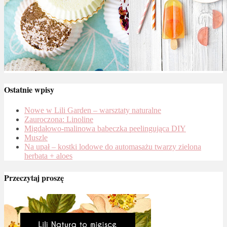
Ostatnie wpisy
Nowe w Lili Garden – warsztaty naturalne
Zauroczona: Linoline
Migdałowo-malinowa babeczka peelingująca DIY
Muszle
Na upał – kostki lodowe do automasażu twarzy zielona
herbata + aloes
Przeczytaj proszę