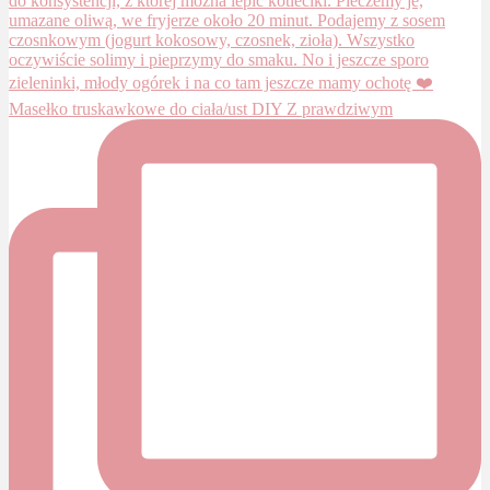
Masełko truskawkowe do ciała/ust DIY Z prawdziwym