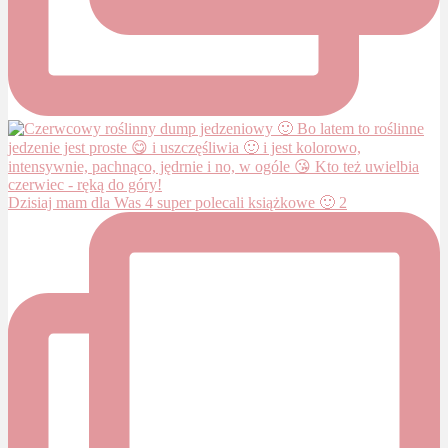
Dzisiaj mam dla Was 4 super polecali książkowe 🙂 2