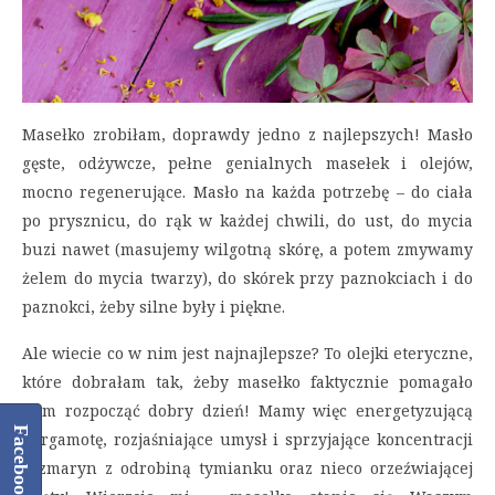
Masełko zrobiłam, doprawdy jedno z najlepszych! Masło
gęste, odżywcze, pełne genialnych masełek i olejów,
mocno regenerujące. Masło na każda potrzebę – do ciała
po prysznicu, do rąk w każdej chwili, do ust, do mycia
buzi nawet (masujemy wilgotną skórę, a potem zmywamy
żelem do mycia twarzy), do skórek przy paznokciach i do
paznokci, żeby silne były i piękne.
Ale wiecie co w nim jest najnajlepsze? To olejki eteryczne,
które dobrałam tak, żeby masełko faktycznie pomagało
nam rozpocząć dobry dzień! Mamy więc energetyzującą
Facebook
bergamotę, rozjaśniające umysł i sprzyjające koncentracji
rozmaryn z odrobiną tymianku oraz nieco orzeźwiającej