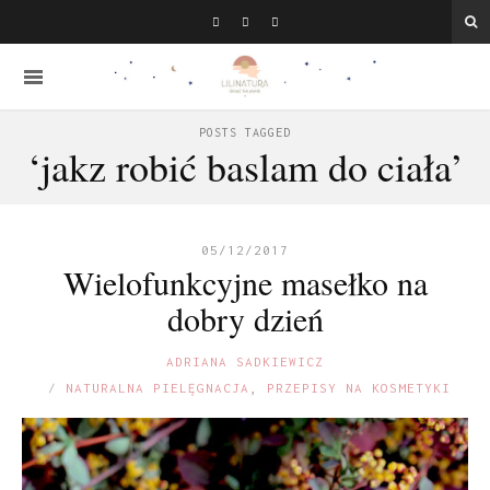
POSTS TAGGED
‘jakz robić baslam do ciała’
05/12/2017
Wielofunkcyjne masełko na
dobry dzień
ADRIANA SADKIEWICZ
NATURALNA PIELĘGNACJA
,
PRZEPISY NA KOSMETYKI