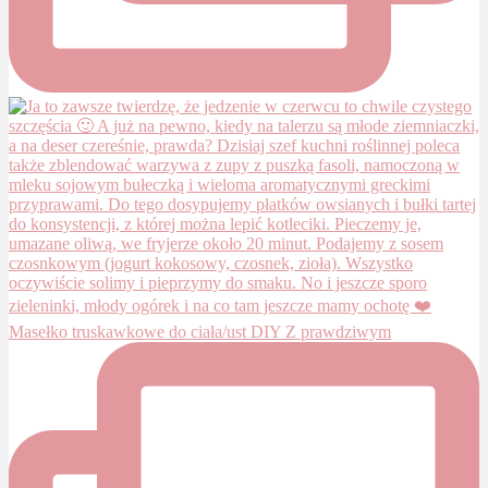
Masełko truskawkowe do ciała/ust DIY Z prawdziwym