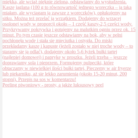
Peeling piwoniowy - prosty, a jakże luksusowy peel