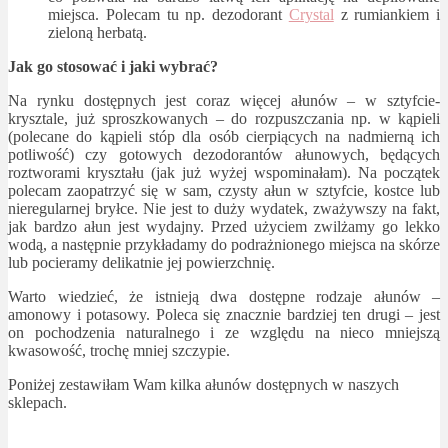
miejsca. Polecam tu np. dezodorant
Crystal
z rumiankiem i
zieloną herbatą.
Jak go stosować i jaki wybrać?
Na rynku dostępnych jest coraz więcej ałunów – w sztyfcie-
krysztale, już sproszkowanych – do rozpuszczania np. w kąpieli
(polecane do kąpieli stóp dla osób cierpiących na nadmierną ich
potliwość) czy gotowych dezodorantów ałunowych, będących
roztworami kryształu (jak już wyżej wspominałam). Na początek
polecam zaopatrzyć się w sam, czysty ałun w sztyfcie, kostce lub
nieregularnej bryłce. Nie jest to duży wydatek, zważywszy na fakt,
jak bardzo ałun jest wydajny. Przed użyciem zwilżamy go lekko
wodą, a następnie przykładamy do podrażnionego miejsca na skórze
lub pocieramy delikatnie jej powierzchnię.
Warto wiedzieć, że istnieją dwa dostępne rodzaje ałunów –
amonowy i potasowy. Poleca się znacznie bardziej ten drugi – jest
on pochodzenia naturalnego i ze względu na nieco mniejszą
kwasowość, trochę mniej szczypie.
Poniżej zestawiłam Wam kilka ałunów dostępnych w naszych
sklepach.