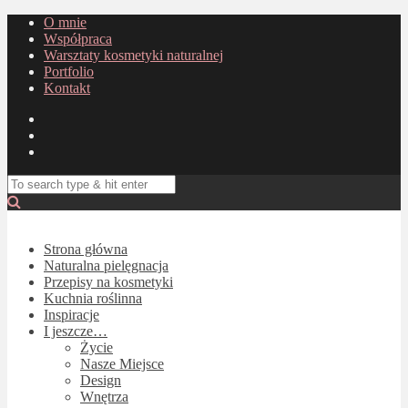
O mnie
Współpraca
Warsztaty kosmetyki naturalnej
Portfolio
Kontakt
Strona główna
Naturalna pielęgnacja
Przepisy na kosmetyki
Kuchnia roślinna
Inspiracje
I jeszcze…
Życie
Nasze Miejsce
Design
Wnętrza