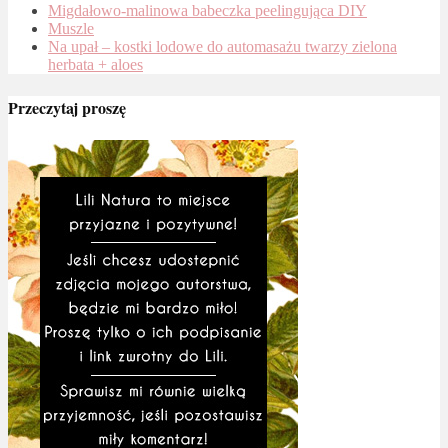
Migdałowo-malinowa babeczka peelingująca DIY
Muszle
Na upał – kostki lodowe do automasażu twarzy zielona
herbata + aloes
Przeczytaj proszę