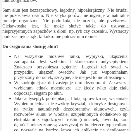
mikroorganizmów.
Sam ałun jest bezzapachowy, łagodny, hipoalergiczny. Nie brudzi,
nie pozostawia osadu. Nie zatyka porów, nie ingeruje w naturalne
funkcje organizmu. Nie podrażnia, nie uczula, nie przebarwia.
Ciekawostką jest, że może służyć także do usuwania
nieprzyjemnych zapachów z dłoni, np. ryb czy czosnku. Wystarczy
podczas mycia rąk, kilkukrotnie potrzeć nim dłonie.
Do czego sama stosuję ałun?
Na wszystkie możliwe ranki, wypryski, ukąszenia,
zadrapania. Jest szybkim i skutecznym antyseptykiem.
Znacząco przyspiesza gojenie. Łagodzi też swąd w
przypadku ukąszeń owadów. Jak już wspominałam,
przyłożony do ranek, szczypie, ale nie jest to nic strasznego.
W spokojniejsze dni zastępuję nim dezodorant. Zazwyczaj
wybieram jednak mocniejsze, ale kiedy tylko daję ciału
odpocząć, sięgam po ałun.
Jako antyseptyk po depilacji. I tutaj sprawdza się wspaniale.
Wybieram jednak nie zwykły kryształ, a któryś z dostępnych
na rynku naturalnych dezodorantów ałunowych, czyli
roztworów ałunu w wodzie, uzupełnionych dodatkowo np.
ekstraktami z łagodzących roślin (rumianek, lawenda, kora
dębu). Umieszczone są zazwyczaj w buteleczce typu roll-on,
co pozwala na bardzo łatwą ich aplikację na depilowane