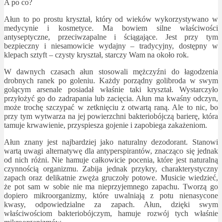
A po co?
Ałun to po prostu kryształ, który od wieków wykorzystywano w
medycynie i kosmetyce. Ma bowiem silne właściwości
antyseptyczne, przeciwzapalne i ściągające. Jest przy tym
bezpieczny i niesamowicie wydajny – tradycyjny, dostępny w
klepach sztyft – czysty kryształ, starczy Wam na około rok.
W dawnych czasach ałun stosowali mężczyźni do łagodzenia
drobnych ranek po goleniu. Każdy porządny golibroda w swym
golącym arsenale posiadał właśnie taki kryształ. Wystarczyło
przyłożyć go do zadrapania lub zacięcia. Ałun ma kwaśny odczyn,
może trochę szczypać w zetknięciu z otwartą raną. Ale to nic, bo
przy tym wytwarza na jej powierzchni bakteriobójczą barierę, która
tamuje krwawienie, przyspiesza gojenie i zapobiega zakażeniom.
Ałun znany jest najbardziej jako naturalny dezodorant. Stanowi
wartą uwagi alternatywę dla antyperspirantów, znacząco się jednak
od nich różni. Nie hamuje całkowicie pocenia, które jest naturalną
czynnością organizmu. Zabija jednak przykry, charakterystyczny
zapach oraz delikatnie zwęża gruczoły potowe. Musicie wiedzieć,
że pot sam w sobie nie ma nieprzyjemnego zapachu. Tworzą go
dopiero mikroorganizmy, które uwalniają z potu nienasycone
kwasy, odpowiedzialne za zapach. Ałun, dzięki swym
właściwościom bakteriobójczym, hamuje rozwój tych właśnie