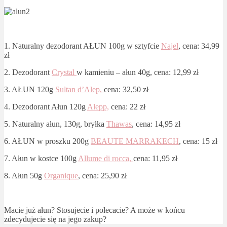
1. Naturalny dezodorant AŁUN 100g w sztyfcie
Najel
, cena: 34,99
zł
2. Dezodorant
Crystal
w kamieniu – ałun 40g, cena: 12,99 zł
3. AŁUN 120g
Sultan d’Alep,
cena: 32,50 zł
4. Dezodorant Ałun 120g
Alepp,
cena: 22 zł
5. Naturalny ałun, 130g, bryłka
Thawas
, cena: 14,95 zł
6. AŁUN w proszku 200g
BEAUTE MARRAKECH
, cena: 15 zł
7. Ałun w kostce 100g
Allume di rocca,
cena: 11,95 zł
8. Ałun 50g
Organique
, cena: 25,90 zł
Macie już ałun? Stosujecie i polecacie? A może w końcu
zdecydujecie się na jego zakup?