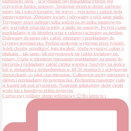
Czerwcowy roślinny dump jedzeniowy 🙂 Bo latem to r