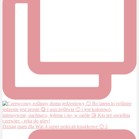
Dzisiaj mam dla Was 4 super polecali książkowe 🙂 2