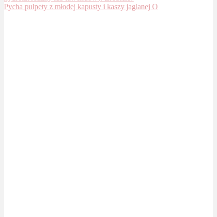
Pycha pulpety z młodej kapusty i kaszy jaglanej O