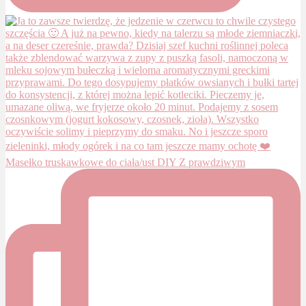
Masełko truskawkowe do ciała/ust DIY Z prawdziwym