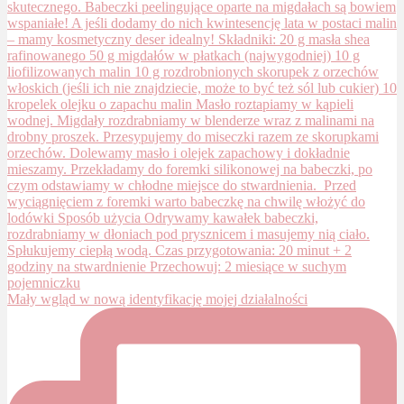
Mały wgląd w nową identyfikację mojej działalności