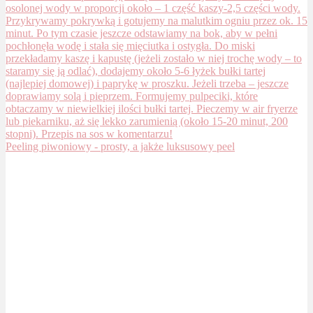
Peeling piwoniowy - prosty, a jakże luksusowy peel