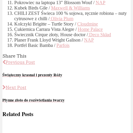
Pokrowiec na laptopa 13″ Blossom Wouf /
NAP
Kubek Birds Gile /
Maxwell & Williams
CHILI ZEST Świeca 100 % sojowa, ręcznie robiona – nuty
cytrusowe z chilli /
Olivia Plum
Kolczyki Brigitte – Turtle Story /
Cloudmine
Cukiernica Carrara Vista Alegre /
Home Palace
Świecznik Cirque złoty, House doctor /
Deco Skład
Planer Frank Lloyd Wright Galison /
NAP
Portfel Basic Bamba /
Parfois
Share This
Previous Post
Świąteczny krasnal i prezenty Róży
Next Post
Płynne złoto do rozświetlania twarzy
Related Posts