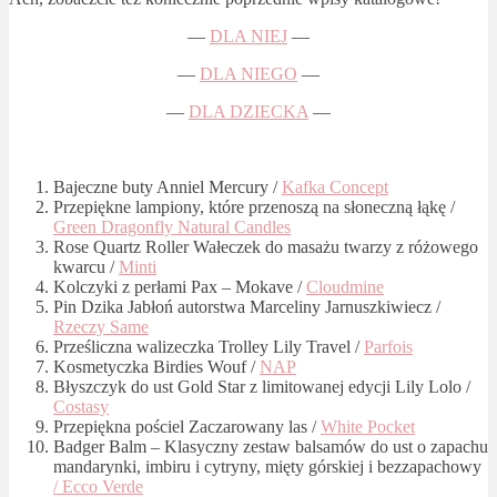
—
DLA NIEJ
—
—
DLA NIEGO
—
—
DLA DZIECKA
—
Bajeczne buty Anniel Mercury /
Kafka Concept
Przepiękne lampiony, które przenoszą na słoneczną łąkę /
Green Dragonfly Natural Candles
Rose Quartz Roller Wałeczek do masażu twarzy z różowego
kwarcu /
Minti
Kolczyki z perłami Pax – Mokave /
Cloudmine
Pin Dzika Jabłoń autorstwa Marceliny Jarnuszkiwiecz /
Rzeczy Same
Prześliczna walizeczka Trolley Lily Travel /
Parfois
Kosmetyczka Birdies Wouf /
NAP
Błyszczyk do ust Gold Star z limitowanej edycji Lily Lolo /
Costasy
Przepiękna pościel Zaczarowany las /
White Pocket
Badger Balm – Klasyczny zestaw balsamów do ust o zapachu
mandarynki, imbiru i cytryny, mięty górskiej i bezzapachowy
/ Ecco Verde