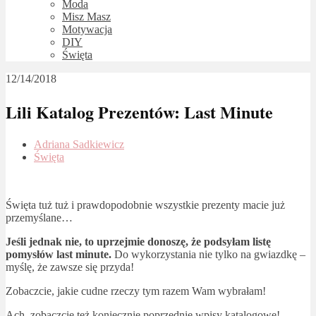
Moda
Misz Masz
Motywacja
DIY
Święta
12/14/2018
Lili Katalog Prezentów: Last Minute
Adriana Sadkiewicz
Święta
Święta tuż tuż i prawdopodobnie wszystkie prezenty macie już
przemyślane…
Jeśli jednak nie, to uprzejmie donoszę, że podsyłam listę
pomysłów last minute.
Do wykorzystania nie tylko na gwiazdkę –
myślę, że zawsze się przyda!
Zobaczcie, jakie cudne rzeczy tym razem Wam wybrałam!
Ach, zobaczcie też koniecznie poprzednie wpisy katalogowe!