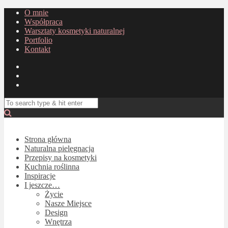
O mnie
Współpraca
Warsztaty kosmetyki naturalnej
Portfolio
Kontakt
Strona główna
Naturalna pielęgnacja
Przepisy na kosmetyki
Kuchnia roślinna
Inspiracje
I jeszcze…
Życie
Nasze Miejsce
Design
Wnętrza