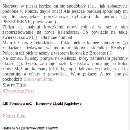
Skarpety w pieski bardzo mi się spodobały (
2
)… jak zobaczycie
podobne w Polsce, dajcie znać! Ale jeszcze bardziej spodobały mi
się te przepiękne porcelanowe dyfuzorki do perfum (
3
).
PRZEPIĘKNE, powtarzam:)
Zbliża się małymi kroczkami nowy rok, a w raz z nim
zapotrzebowanie na nowe kalendarze. Co powiecie na takie
zwierzaczkowe (
4
)? Dla mnie bomba!
Mam też coś z rękodzieła… Takie piękne kamee-kaboszony (
5
)
znalazłam niedawno w moim ulubionym sklepiku Beads.pl.
Polecam też piękne taśmy z wzorem koronek z Brocante (
6
).
Na koniec, świetny pomysł na kieliszki, który zamierzam perfidnie
ukraść (
7
). Tylko, że moje nóżki kieliszków pomaluję na kolor
złoty! Mąż mój kochany już farbę kupił. Jak znajdę chwilę czasu to
poczaruję, a efekty z pewnością Wam pokażę. A ten pomysł
pochodzi z
Boulevard Pink
.
Share This
Previous Post
Lili Premiera no2 – Kremowe Lizaki Kąpielowe
Next Post
Balsam Nagietkowo-Rumiankowy