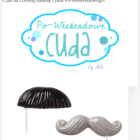
Czas na czwartą odsłonę cyklu Po-Weekendowego!