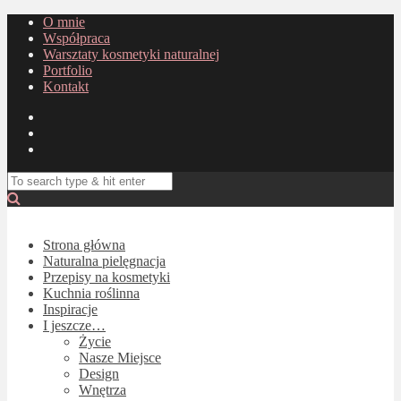
O mnie
Współpraca
Warsztaty kosmetyki naturalnej
Portfolio
Kontakt
Strona główna
Naturalna pielęgnacja
Przepisy na kosmetyki
Kuchnia roślinna
Inspiracje
I jeszcze…
Życie
Nasze Miejsce
Design
Wnętrza