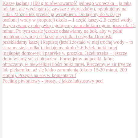
Peeling piwoniowy - prosty, a jakże luksusowy peel