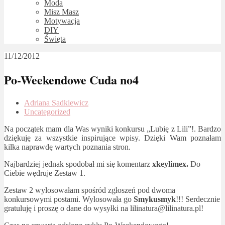
Moda
Misz Masz
Motywacja
DIY
Święta
11/12/2012
Po-Weekendowe Cuda no4
Adriana Sadkiewicz
Uncategorized
Na początek mam dla Was wyniki konkursu „Lubię z Lili”!. Bardzo
dziękuję za wszystkie inspirujące wpisy. Dzięki Wam poznałam
kilka naprawdę wartych poznania stron.
Najbardziej jednak spodobał mi się komentarz
xkeylimex.
Do
Ciebie wędruje Zestaw 1.
Zestaw 2 wylosowałam spośród zgłoszeń pod dwoma
konkursowymi postami. Wylosowała go
Smykusmyk
!!! Serdecznie
gratuluję i proszę o dane do wysyłki na lilinatura@lilinatura.pl!