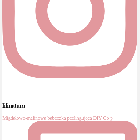
lilinatura
Migdałowo-malinowa babeczka peelingująca DIY Co p