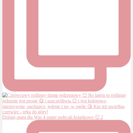
Dzisiaj mam dla Was 4 super polecali książkowe 🙂 2