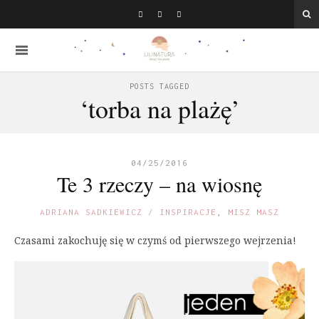
POSTS TAGGED
‘torba na plażę’
04/25/2016
Te 3 rzeczy – na wiosnę
ADRIANA SADKIEWICZ
INSPIRACJE
,
MISZ MASZ
Czasami zakochuję się w czymś od pierwszego wejrzenia!