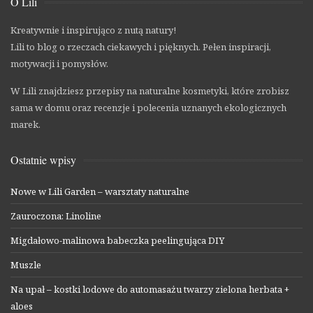
O Lili
Kreatywnie i inspirująco z nutą natury!
Lili to blog o rzeczach ciekawych i pięknych. Pełen inspiracji,
motywacji i pomysłów.
W Lili znajdziesz przepisy na naturalne kosmetyki, które zrobisz
sama w domu oraz recenzje i polecenia uznanych ekologicznych
marek.
Ostatnie wpisy
Nowe w Lili Garden – warsztaty naturalne
Zauroczona: Linoline
Migdałowo-malinowa babeczka peelingująca DIY
Muszle
Na upał – kostki lodowe do automasażu twarzy zielona herbata +
aloes