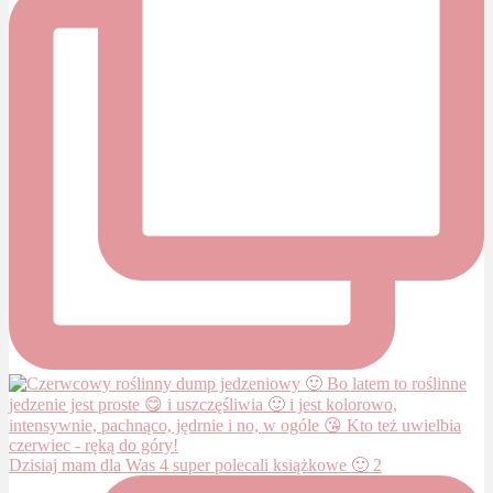
Dzisiaj mam dla Was 4 super polecali książkowe 🙂 2