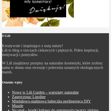
O Lili
Kreatywnie i inspirująco z nutą natury!
Lili to blog o rzeczach ciekawych i pięknych. Pełen inspiracji,
motywacji i pomysłów.
W Lili znajdziesz przepisy na naturalne kosmetyki, które zrobisz
sama w domu oraz recenzje i polecenia uznanych ekologicznych
marek.
Ostatnie wpisy
Nowe w Lili Garden – warsztaty naturalne
Zauroczona: Linoline
Migdałowo-malinowa babeczka peelingująca DIY
Muszle
Na upał – kostki lodowe do automasażu twarzy zielona