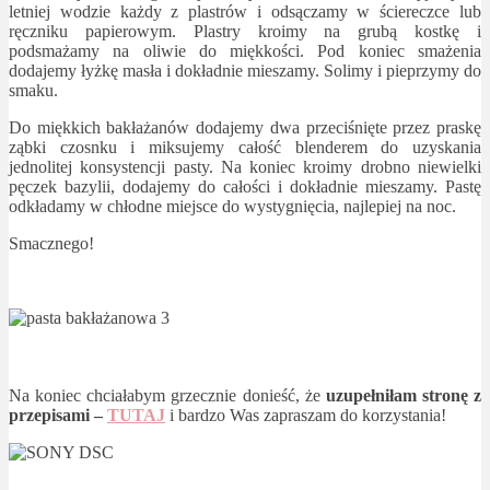
letniej wodzie każdy z plastrów i odsączamy w ściereczce lub
ręczniku papierowym. Plastry kroimy na grubą kostkę i
podsmażamy na oliwie do miękkości. Pod koniec smażenia
dodajemy łyżkę masła i dokładnie mieszamy. Solimy i pieprzymy do
smaku.
Do miękkich bakłażanów dodajemy dwa przeciśnięte przez praskę
ząbki czosnku i miksujemy całość blenderem do uzyskania
jednolitej konsystencji pasty. Na koniec kroimy drobno niewielki
pęczek bazylii, dodajemy do całości i dokładnie mieszamy. Pastę
odkładamy w chłodne miejsce do wystygnięcia, najlepiej na noc.
Smacznego!
Na koniec chciałabym grzecznie donieść, że
uzupełniłam stronę z
przepisami –
TUTAJ
i bardzo Was zapraszam do korzystania!