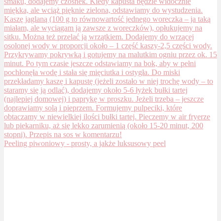
Peeling piwoniowy - prosty, a jakże luksusowy peel