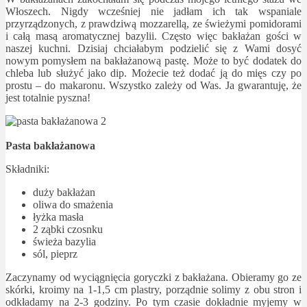
Włoszech. Nigdy wcześniej nie jadłam ich tak wspaniale
przyrządzonych, z prawdziwą mozzarellą, ze świeżymi pomidorami
i całą masą aromatycznej bazylii. Często więc bakłażan gości w
naszej kuchni. Dzisiaj chciałabym podzielić się z Wami dosyć
nowym pomysłem na bakłażanową pastę. Może to być dodatek do
chleba lub służyć jako dip. Możecie też dodać ją do mięs czy po
prostu – do makaronu. Wszystko zależy od Was. Ja gwarantuję, że
jest totalnie pyszna!
Pasta bakłażanowa
Składniki:
duży bakłażan
oliwa do smażenia
łyżka masła
2 ząbki czosnku
świeża bazylia
sól, pieprz
Zaczynamy od wyciągnięcia goryczki z bakłażana. Obieramy go ze
skórki, kroimy na 1-1,5 cm plastry, porządnie solimy z obu stron i
odkładamy na 2-3 godziny. Po tym czasie dokładnie myjemy w