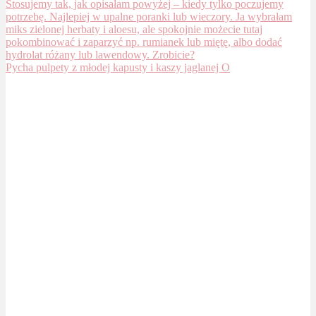
Pycha pulpety z młodej kapusty i kaszy jaglanej O