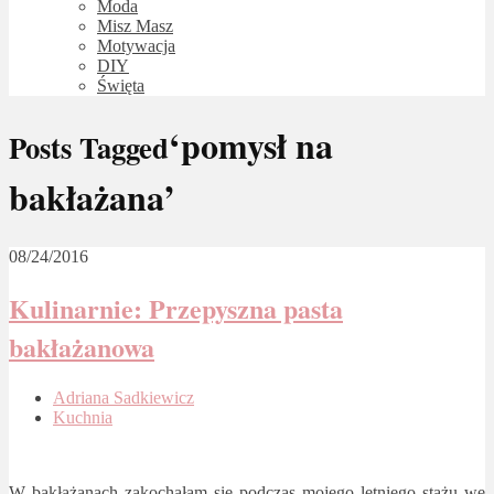
Moda
Misz Masz
Motywacja
DIY
Święta
‘pomysł na
Posts Tagged
bakłażana’
08/24/2016
Kulinarnie: Przepyszna pasta
bakłażanowa
Adriana Sadkiewicz
Kuchnia
W bakłażanach zakochałam się podczas mojego letniego stażu we