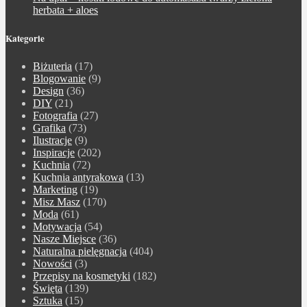
herbata + aloes
Kategorie
Biżuteria
(17)
Blogowanie
(9)
Design
(36)
DIY
(21)
Fotografia
(27)
Grafika
(73)
Ilustracje
(9)
Inspiracje
(202)
Kuchnia
(72)
Kuchnia antyrakowa
(13)
Marketing
(19)
Misz Masz
(170)
Moda
(61)
Motywacja
(54)
Nasze Miejsce
(36)
Naturalna pielęgnacja
(404)
Nowości
(3)
Przepisy na kosmetyki
(182)
Święta
(139)
Sztuka
(15)