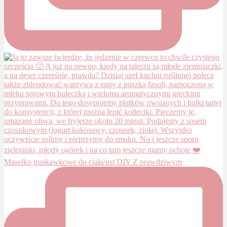
Masełko truskawkowe do ciała/ust DIY Z prawdziwym