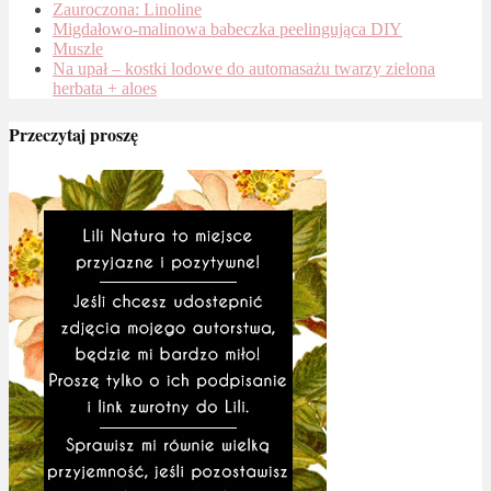
Zauroczona: Linoline
Migdałowo-malinowa babeczka peelingująca DIY
Muszle
Na upał – kostki lodowe do automasażu twarzy zielona
herbata + aloes
Przeczytaj proszę