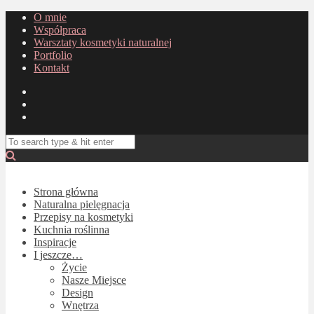
O mnie
Współpraca
Warsztaty kosmetyki naturalnej
Portfolio
Kontakt
Strona główna
Naturalna pielęgnacja
Przepisy na kosmetyki
Kuchnia roślinna
Inspiracje
I jeszcze…
Życie
Nasze Miejsce
Design
Wnętrza