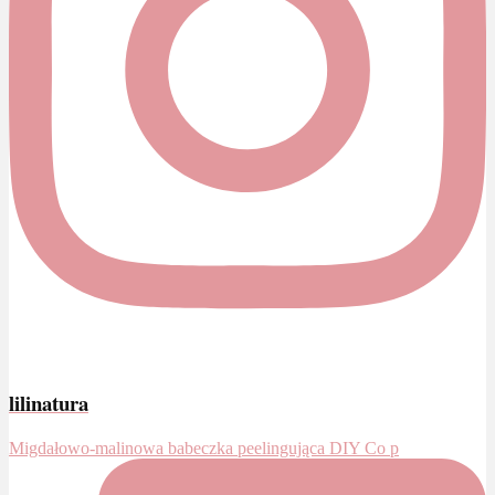
lilinatura
Migdałowo-malinowa babeczka peelingująca DIY Co p