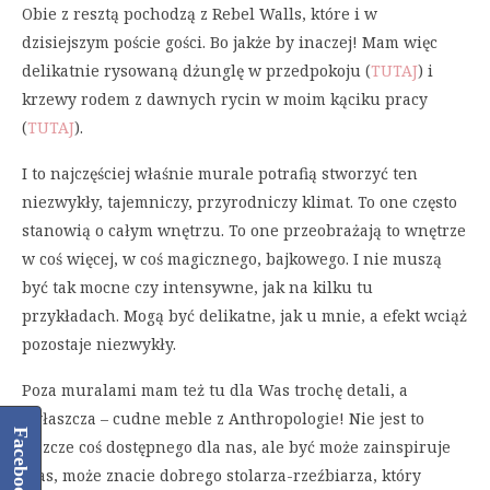
Obie z resztą pochodzą z Rebel Walls, które i w
dzisiejszym poście gości. Bo jakże by inaczej! Mam więc
delikatnie rysowaną dżunglę w przedpokoju (
TUTAJ
) i
krzewy rodem z dawnych rycin w moim kąciku pracy
(
TUTAJ
).
I to najczęściej właśnie murale potrafią stworzyć ten
niezwykły, tajemniczy, przyrodniczy klimat. To one często
stanowią o całym wnętrzu. To one przeobrażają to wnętrze
w coś więcej, w coś magicznego, bajkowego. I nie muszą
być tak mocne czy intensywne, jak na kilku tu
przykładach. Mogą być delikatne, jak u mnie, a efekt wciąż
pozostaje niezwykły.
Poza muralami mam też tu dla Was trochę detali, a
zwłaszcza – cudne meble z Anthropologie! Nie jest to
Facebook
jeszcze coś dostępnego dla nas, ale być może zainspiruje
Was, może znacie dobrego stolarza-rzeźbiarza, który