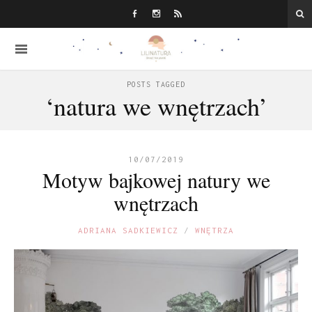
POSTS TAGGED
‘natura we wnętrzach’
10/07/2019
Motyw bajkowej natury we
wnętrzach
ADRIANA SADKIEWICZ
WNĘTRZA