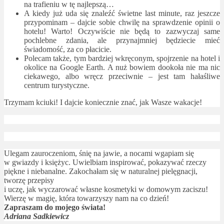
na trafieniu w tę najlepszą…
A kiedy już uda się znaleźć świetne last minute, raz jeszcze
przypominam – dajcie sobie chwilę na sprawdzenie opinii o
hotelu! Warto! Oczywiście nie będą to zazwyczaj same
pochlebne zdania, ale przynajmniej będziecie mieć
świadomość, za co płacicie.
Polecam także, tym bardziej wkręconym, spojrzenie na hotel i
okolice na Google Earth. A nuż bowiem dookoła nie ma nic
ciekawego, albo wręcz przeciwnie – jest tam hałaśliwe
centrum turystyczne.
Trzymam kciuki! I dajcie koniecznie znać, jak Wasze wakacje!
Ulegam zauroczeniom, śnię na jawie, a nocami wgapiam się
w gwiazdy i księżyc. Uwielbiam inspirować, pokazywać rzeczy
piękne i niebanalne. Zakochałam się w naturalnej pielęgnacji,
tworzę przepisy
i uczę, jak wyczarować własne kosmetyki w domowym zaciszu!
Wierzę w magię, która towarzyszy nam na co dzień!
Zapraszam do mojego świata!
Adriana Sadkiewicz