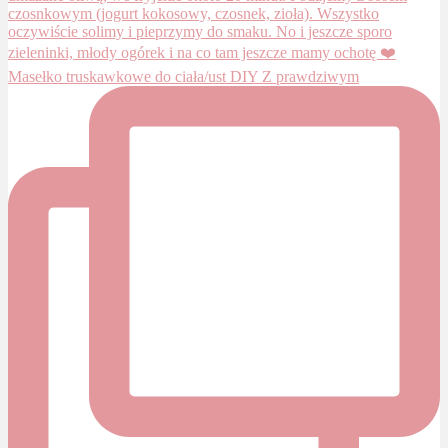
Masełko truskawkowe do ciała/ust DIY Z prawdziwym