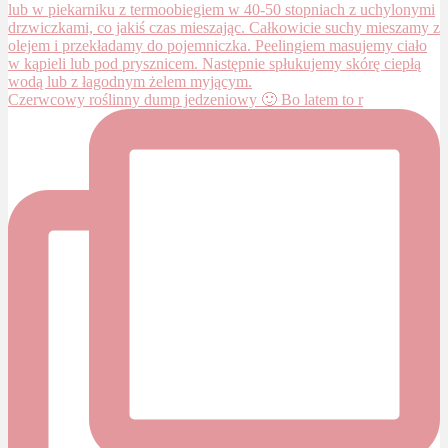
Czerwcowy roślinny dump jedzeniowy 🙂 Bo latem to r