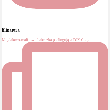
lilinatura
Migdałowo-malinowa babeczka peelingująca DIY Co p