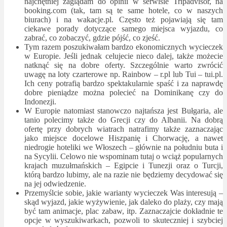
najchętniej zaglądam do opinii w serwisie Tripadvisor, na
booking.com (tak, tam są te same hotele, co w naszych
biurach) i na wakacje.pl. Często też pojawiają się tam
ciekawe porady dotyczące samego miejsca wyjazdu, co
zabrać, co zobaczyć, gdzie pójść, co zjeść.
Tym razem poszukiwałam bardzo ekonomicznych wycieczek
w Europie. Jeśli jednak celujecie nieco dalej, także możecie
natknąć się na dobre oferty. Szczególnie warto zwrócić
uwagę na loty czarterowe np. Rainbow – r.pl lub Tui – tui.pl.
Ich ceny potrafią bardzo spektakularnie spaść i za naprawdę
dobre pieniądze można polecieć na Dominikanę czy do
Indonezji.
W Europie natomiast stanowczo najtańsza jest Bułgaria, ale
tanio polecimy także do Grecji czy do Albanii. Na dobrą
ofertę przy dobrych wiatrach natrafimy także zaznaczając
jako miejsce docelowe Hiszpanię i Chorwację, a nawet
niedrogie hoteliki we Włoszech – głównie na południu buta i
na Sycylii. Celowo nie wspominam tutaj o wciąż popularnych
krajach muzułmańskich – Egipcie i Tunezji oraz o Turcji,
którą bardzo lubimy, ale na razie nie będziemy decydować się
na jej odwiedzenie.
Przemyślcie sobie, jakie warianty wycieczek Was interesują –
skąd wyjazd, jakie wyżywienie, jak daleko do plaży, czy mają
być tam animacje, plac zabaw, itp. Zaznaczajcie dokładnie te
opcje w wyszukiwarkach, pozwoli to skuteczniej i szybciej