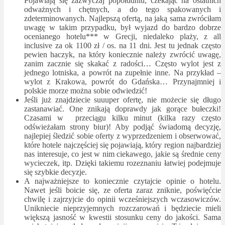
Pojawiają się zazwyczaj popołudniu, czekając na ostatnich
odważnych i chętnych, a do tego spakowanych i
zdeterminowanych. Najlepszą ofertą, na jaką sama zwróciłam
uwagę w takim przypadku, był wyjazd do bardzo dobrze
ocenianego hotelu*** w Grecji, niedaleko plaży, z all
inclusive za ok 1100 zł / os. na 11 dni. Jest tu jednak często
pewien haczyk, na który koniecznie należy zwrócić uwagę,
zanim zacznie się skakać z radości… Często wylot jest z
jednego lotniska, a powrót na zupełnie inne. Na przykład –
wylot z Krakowa, powrót do Gdańska… Przynajmniej i
polskie morze można sobie odwiedzić!
Jeśli już znajdziecie suuuper ofertę, nie możecie się długo
zastanawiać. One znikają doprawdy jak gorące bułeczki!
Czasami w przeciągu kilku minut (kilka razy często
odświeżałam strony biur)! Aby podjąć świadomą decyzję,
najlepiej śledzić sobie oferty z wyprzedzeniem i obserwować,
które hotele najczęściej się pojawiają, który region najbardziej
nas interesuje, co jest w nim ciekawego, jakie są średnie ceny
wycieczek, itp. Dzięki takiemu rozeznaniu łatwiej podejmuje
się szybkie decyzje.
A najważniejsze to koniecznie czytajcie opinie o hotelu.
Nawet jeśli boicie się, ze oferta zaraz zniknie, poświęćcie
chwilę i zajrzyjcie do opinii wcześniejszych wczasowiczów.
Unikniecie nieprzyjemnych rozczarowań i będziecie mieli
większą jasność w kwestii stosunku ceny do jakości. Sama