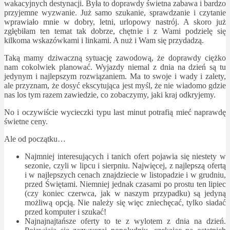
wakacyjnych destynacji. Była to doprawdy świetna zabawa i bardzo
przyjemne wyzwanie. Już samo szukanie, sprawdzanie i czytanie
wprawiało mnie w dobry, letni, urlopowy nastrój. A skoro już
zgłębiłam ten temat tak dobrze, chętnie i z Wami podzielę się
kilkoma wskazówkami i linkami. A nuż i Wam się przydadzą.
Taką mamy dziwaczną sytuację zawodową, że doprawdy ciężko
nam cokolwiek planować. Wyjazdy niemal z dnia na dzień są tu
jedynym i najlepszym rozwiązaniem. Ma to swoje i wady i zalety,
ale przyznam, że dosyć ekscytująca jest myśl, że nie wiadomo gdzie
nas los tym razem zawiedzie, co zobaczymy, jaki kraj odkryjemy.
No i oczywiście wycieczki typu last minut potrafią mieć naprawdę
świetne ceny.
Ale od początku…
Najmniej interesujących i tanich ofert pojawia się niestety w
sezonie, czyli w lipcu i sierpniu. Najwięcej, z najlepszą ofertą
i w najlepszych cenach znajdziecie w listopadzie i w grudniu,
przed Świętami. Niemniej jednak czasami po prostu ten lipiec
(czy koniec czerwca, jak w naszym przypadku) są jedyną
możliwą opcją. Nie należy się więc zniechęcać, tylko siadać
przed komputer i szukać!
Najnajnajtańsze oferty to te z wylotem z dnia na dzień.