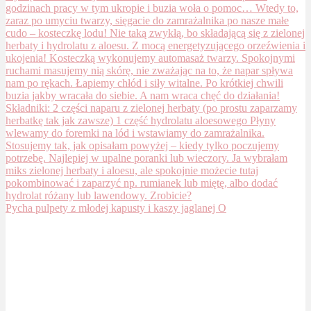
Pycha pulpety z młodej kapusty i kaszy jaglanej O