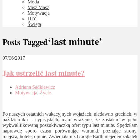
Moda
Misz Masz
Motywacja
DIY
Święta
‘last minute’
Posts Tagged
07/06/2017
Jak ustrzelić last minute?
Adriana Sadkiewicz
Motywacja
,
Życie
Po naszych ostatnich wakacyjnych wojażach, niedawno greckich, w
październiku – cypryjskich, mam wrażenie, że zostałam w pełni
wykwalifikowaną poszukiwaczką ofert typu last minute. Spędziłam
naprawdę sporo czasu porównując warunki, poznając strony,
miejsca, hotele, opinie. Zwiedziłam z Google Earth niejeden zakątek