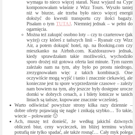
wymaga to nieco więcej starań. Nasz wyjazd na Cypr
komponowałam właśnie z Wizz Tours. Wyszło taniej
niż w biurze, ale trzeba było nieco więcej energii
dołożyć do kwestii transportu czy ilości bagaży.
Pisałam o tym
TUTAJ
. Niemniej jednak – w pełni do
ogarnięcia.
Można też zakupić osobno loty – czy to czarterowe (jak
wyżej) czy któreś z tańszych linii – Ryanair czy Wizz
Air, a potem dokupić hotel, np. na Booking.com czy
mieszkanko na Airbnb.com. Każdorazowo jednak,
kiedy sprawdzałam takie możliwości, wychodziło
sporo drożej niż gotowa oferta last minute. Tym razem
zależało nam na tym, aby było po prostu niedrogo,
zrezygnowałam więc z takich kombinacji. One
oczywiście mogą wyjść i tanio i znacznie ciekawiej, ale
konieczne jest tu spore wyprzedzenie czasowe – zależy
nam bowiem na tym, aby jeszcze były dostępne urocze
domki w dobrych cenach, a i bilety lotnicze w tanich
liniach są tańsze, kupowane znacznie wcześniej.
Warto odświeżać powyższe strony kilka razy dziennie –
dobre oferty pojawiają się nagle i znikają szybko… To takie,
wiecie – polowanie 🙂
Ach, muszę też donieść, że według jakichś dziwnych
obliczeń biur, ceny wycieczek, im bliżej terminu wylotu
potrafią nie tylko spadać, ale także rosnąć… Cały myk polega