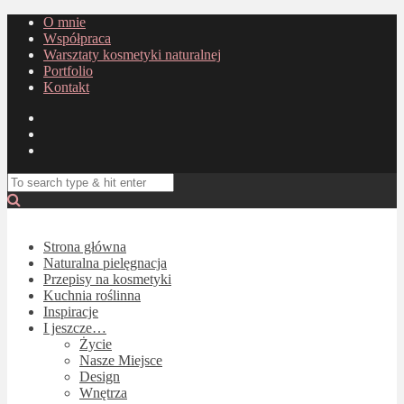
O mnie
Współpraca
Warsztaty kosmetyki naturalnej
Portfolio
Kontakt
Strona główna
Naturalna pielęgnacja
Przepisy na kosmetyki
Kuchnia roślinna
Inspiracje
I jeszcze…
Życie
Nasze Miejsce
Design
Wnętrza