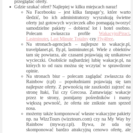
przeglądać oferty.
Gdzie szukać ofert? Najlepiej w kilku miejscach naraz!
Na Facebooku – jest kilka fanpage’y, które warto
śledzić, bo ich administratorzy wyszukują świetne
oferty już gotowych wycieczek albo pomagają tworzyć
samodzielne pakiety – dobierać lot i hotel osobno.
Polecam zwłaszcza profile
WakacyjniPiraci
,
Lastminuter
,
Last Minute Totalny
czy
Fly4free
.
Na stronach-agencjach – najlepsze to wakacje.pl,
travelplanet.pl, fly.pl, lastminuter.pl. Wiele z obiektów
tam się powtarza, ale czasami pojawiają się unikatowe
wycieczki. Osobiście najbardziej lubię wakacje.pl, na
których to od razu można się wczytać w sprawdzone
opinie.
Na stronach biur – polecam zaglądać zwłaszcza do
Rainbow (r.pl) – popołudniami pojawiają się tam
najlepsze oferty. Z pewnością nie zaszkodzi zajrzeć na
stronę Itaki, Tui czy Grecosa. Zamawiając wakacje
przez te strony, pomijamy pośredników i mamy
większą pewność, że oferta nie zniknie nam sprzed
nosa.
możemy także komponować własne wakacyjne pakiety
np. na WizzTours (wizztours.com) czy na My Way by
Rainbow (myway.r.pl). Bywa, że uda się
skomponować bardzo atrakcyjną cenowo ofertę, ale