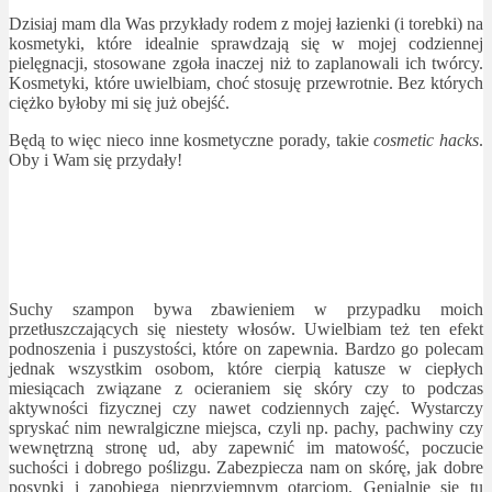
Dzisiaj mam dla Was przykłady rodem z mojej łazienki (i torebki) na
kosmetyki, które idealnie sprawdzają się w mojej codziennej
pielęgnacji, stosowane zgoła inaczej niż to zaplanowali ich twórcy.
Kosmetyki, które uwielbiam, choć stosuję przewrotnie. Bez których
ciężko byłoby mi się już obejść.
Będą to więc nieco inne kosmetyczne porady, takie
cosmetic hacks
.
Oby i Wam się przydały!
Suchy szampon bywa zbawieniem w przypadku moich
przetłuszczających się niestety włosów. Uwielbiam też ten efekt
podnoszenia i puszystości, które on zapewnia. Bardzo go polecam
jednak wszystkim osobom, które cierpią katusze w ciepłych
miesiącach związane z ocieraniem się skóry czy to podczas
aktywności fizycznej czy nawet codziennych zajęć. Wystarczy
spryskać nim newralgiczne miejsca, czyli np. pachy, pachwiny czy
wewnętrzną stronę ud, aby zapewnić im matowość, poczucie
suchości i dobrego poślizgu. Zabezpiecza nam on skórę, jak dobre
posypki i zapobiega nieprzyjemnym otarciom. Genialnie się tu