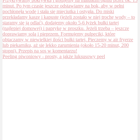
Peeling piwoniowy - prosty, a jakże luksusowy peel