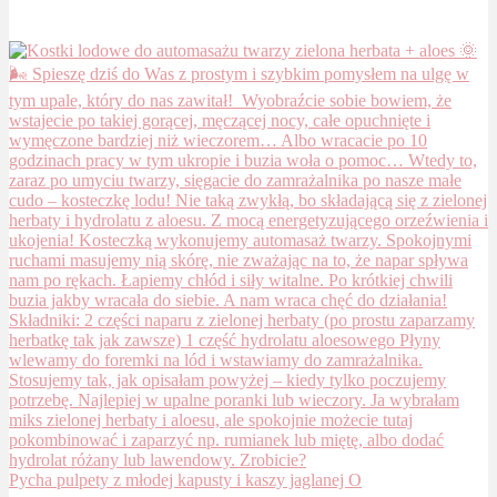
Pycha pulpety z młodej kapusty i kaszy jaglanej O