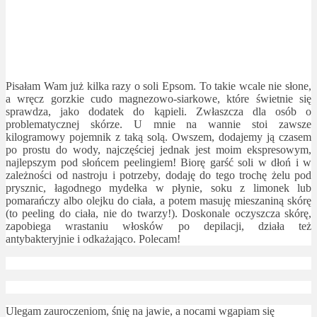
Pisałam Wam już kilka razy o soli Epsom. To takie wcale nie słone,
a wręcz gorzkie cudo magnezowo-siarkowe, które świetnie się
sprawdza, jako dodatek do kąpieli. Zwłaszcza dla osób o
problematycznej skórze. U mnie na wannie stoi zawsze
kilogramowy pojemnik z taką solą. Owszem, dodajemy ją czasem
po prostu do wody, najczęściej jednak jest moim ekspresowym,
najlepszym pod słońcem peelingiem! Biorę garść soli w dłoń i w
zależności od nastroju i potrzeby, dodaję do tego trochę żelu pod
prysznic, łagodnego mydełka w płynie, soku z limonek lub
pomarańczy albo olejku do ciała, a potem masuję mieszaniną skórę
(to peeling do ciała, nie do twarzy!). Doskonale oczyszcza skórę,
zapobiega wrastaniu włosków po depilacji, działa też
antybakteryjnie i odkażająco. Polecam!
Ulegam zauroczeniom, śnię na jawie, a nocami wgapiam się