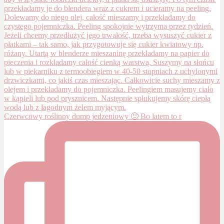
Czerwcowy roślinny dump jedzeniowy 🙂 Bo latem to r