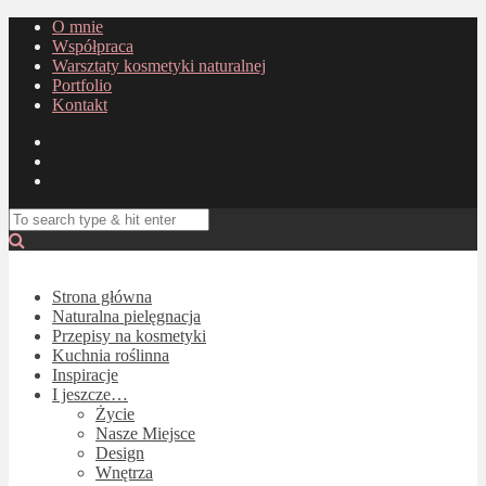
O mnie
Współpraca
Warsztaty kosmetyki naturalnej
Portfolio
Kontakt
Strona główna
Naturalna pielęgnacja
Przepisy na kosmetyki
Kuchnia roślinna
Inspiracje
I jeszcze…
Życie
Nasze Miejsce
Design
Wnętrza