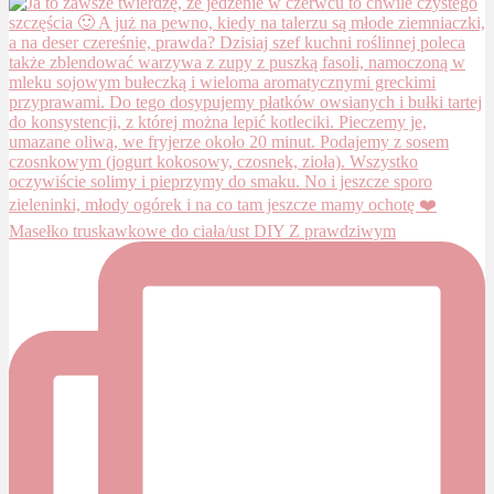
Masełko truskawkowe do ciała/ust DIY Z prawdziwym