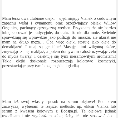
Mam teraz dwa ulubione olejki – ujędrniający Vianek o cudownym
zapachu wiśni i cynamonu oraz orzeźwiający olejek Willow
Organics, pachnący egzotyczną werben. Przyznam, że nie bardzo
lubię stosować je tradycyjnie, do ciała. To nie dla mnie. Świetnie
sprawdzają się wprawdzie jako poślizgi do masażu, ale akurat nie
mam na długo męża… Oba więc olejki stosuję jako oleje do
demakijażu! I tutaj są genialne! Masuję nimi wilgotną skórę,
zmywając z niej makijaż, a potem domywam całość używając żelu
do mycia twarzy. I delektuję się tymi niesamowitymi aromatami!
Takie olejki doskonale rozpuszczają kolorowe kosmetyki,
pozostawiając przy tym buzię miękką i gładką.
Mam też swój własny sposób na serum olejowe! Pod krem
zazwyczaj wybieram te lżejsze, nietłuste, np. eliksir Vianka lub
serum z kwasem kojowym z Ecospa.pl. Te olejowe jednak
uwielbiam i nie wyobrażam sobie, żeby ich nie stosować do…