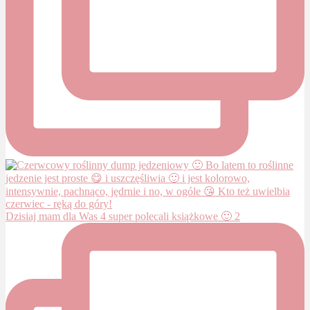
Dzisiaj mam dla Was 4 super polecali książkowe 🙂 2