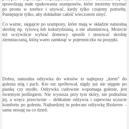
sprawdzają małe opakowania szamponów, które możemy trzymać
po prostu w torebce i używać, kiedy tylko czujemy potrzebę.
Pamiętajcie tylko, aby dokładnie całość wieczorem zmyć.
Co ważne, sięgajcie po szampony, które mają w składzie naturalną
skrobię np. ryżową lub kukurydzianą, a nie aluminiową. Możecie
też oczywiście wybrać domowy sposób i stosować skrobię
ziemniaczaną, którą warto zamknąć w pojemniczku na posypki.
Dobra, naturalna odżywka do włosów to najlepszy „krem” do
golenia nóg i pach. Kto raz spróbował, nigdy już nie sięgnie po
piankę czy mydło. Odżywka cudownie wspomaga golenie, jest
świetnym poślizgiem. Nie wysusza przy tym skóry, nie podrażnia
jej, a wręcz przeciwnie – delikatnie odżywia i zapewnia uczucie
komfortu po goleniu. Najbardziej tu polecam odżywkę Biolaven –
sama stosuję na co dzień.