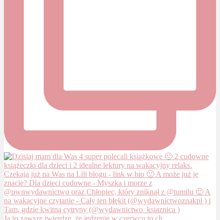
Ja to zawsze twierdzę, że jedzenie w czerwcu to ch