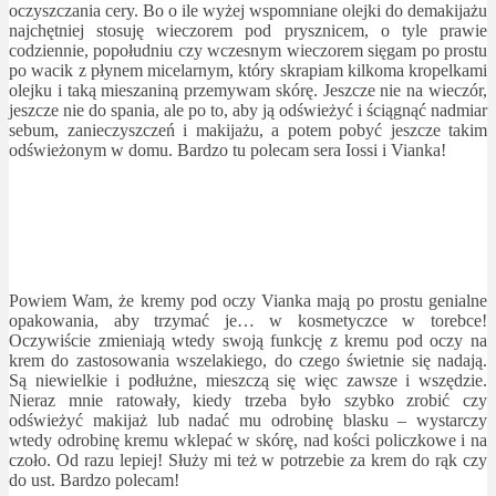
oczyszczania cery. Bo o ile wyżej wspomniane olejki do demakijażu
najchętniej stosuję wieczorem pod prysznicem, o tyle prawie
codziennie, popołudniu czy wczesnym wieczorem sięgam po prostu
po wacik z płynem micelarnym, który skrapiam kilkoma kropelkami
olejku i taką mieszaniną przemywam skórę. Jeszcze nie na wieczór,
jeszcze nie do spania, ale po to, aby ją odświeżyć i ściągnąć nadmiar
sebum, zanieczyszczeń i makijażu, a potem pobyć jeszcze takim
odświeżonym w domu. Bardzo tu polecam sera Iossi i Vianka!
Powiem Wam, że kremy pod oczy Vianka mają po prostu genialne
opakowania, aby trzymać je… w kosmetyczce w torebce!
Oczywiście zmieniają wtedy swoją funkcję z kremu pod oczy na
krem do zastosowania wszelakiego, do czego świetnie się nadają.
Są niewielkie i podłużne, mieszczą się więc zawsze i wszędzie.
Nieraz mnie ratowały, kiedy trzeba było szybko zrobić czy
odświeżyć makijaż lub nadać mu odrobinę blasku – wystarczy
wtedy odrobinę kremu wklepać w skórę, nad kości policzkowe i na
czoło. Od razu lepiej! Służy mi też w potrzebie za krem do rąk czy
do ust. Bardzo polecam!