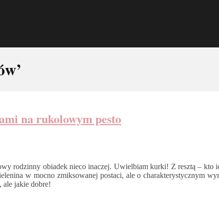
ków’
kami na rukolowym pesto
owy rodzinny obiadek nieco inaczej. Uwielbiam kurki! Z resztą – kto 
ła zielenina w mocno zmiksowanej postaci, ale o charakterystycznym
 ale jakie dobre!