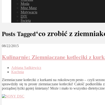
Moda
Misz Masz
Motywacja
DIY
Święta
‘co zrobić z ziemnia
Posts Tagged
08/22/2015
Kulinarnie: Ziemniaczane kotleciki z kur
Adriana Sadkiewicz
Kuchnia
Ziemniaczane kotleciki z kurkami na rukolowym pesto – czyli sezon
sprawdziły się tu proste ziemniaczane kotleciki! Całość podkreśli
porządnej łyżki gęstej śmietany! Może i mało to wszystko dietetyczne,