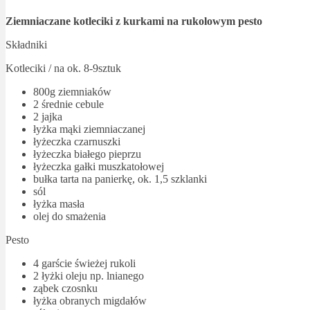
Ziemniaczane kotleciki z kurkami na rukolowym pesto
Składniki
Kotleciki / na ok. 8-9sztuk
800g ziemniaków
2 średnie cebule
2 jajka
łyżka mąki ziemniaczanej
łyżeczka czarnuszki
łyżeczka białego pieprzu
łyżeczka gałki muszkatołowej
bułka tarta na panierkę, ok. 1,5 szklanki
sól
łyżka masła
olej do smażenia
Pesto
4 garście świeżej rukoli
2 łyżki oleju np. lnianego
ząbek czosnku
łyżka obranych migdałów