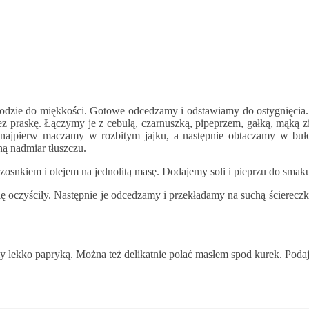
wodzie do miękkości. Gotowe odcedzamy i odstawiamy do ostygnięcia.
zez praskę. Łączymy je z cebulą, czarnuszką, pipeprzem, gałką, mąką
 najpierw maczamy w rozbitym jajku, a następnie obtaczamy w bułce
ą nadmiar tłuszczu.
osnkiem i olejem na jednolitą masę. Dodajemy soli i pieprzu do smak
oczyściły. Następnie je odcedzamy i przekładamy na suchą ściereczkę.
emy lekko papryką. Można też delikatnie polać masłem spod kurek. Poda