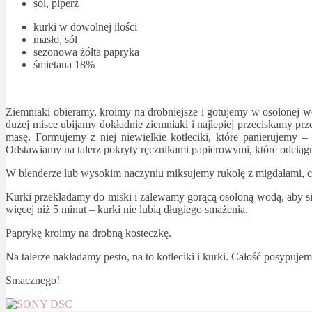
sól, piperz
kurki w dowolnej ilości
masło, sól
sezonowa żółta papryka
śmietana 18%
Ziemniaki obieramy, kroimy na drobniejsze i gotujemy w osolonej 
dużej misce ubijamy dokładnie ziemniaki i najlepiej przeciskamy pr
masę. Formujemy z niej niewielkie kotleciki, które panierujemy –
Odstawiamy na talerz pokryty ręcznikami papierowymi, które odciągn
W blenderze lub wysokim naczyniu miksujemy rukolę z migdałami, cz
Kurki przekładamy do miski i zalewamy gorącą osoloną wodą, aby się 
więcej niż 5 minut – kurki nie lubią długiego smażenia.
Paprykę kroimy na drobną kosteczkę.
Na talerze nakładamy pesto, na to kotleciki i kurki. Całość posypuj
Smacznego!