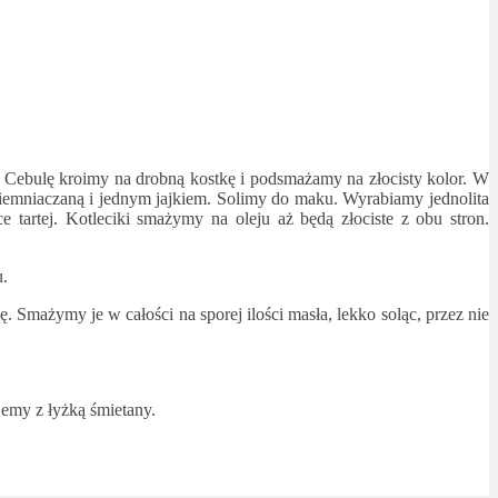
 Cebulę kroimy na drobną kostkę i podsmażamy na złocisty kolor. W
 ziemniaczaną i jednym jajkiem. Solimy do maku. Wyrabiamy jednolita
 tartej. Kotleciki smażymy na oleju aż będą złociste z obu stron.
u.
 Smażymy je w całości na sporej ilości masła, lekko soląc, przez nie
jemy z łyżką śmietany.