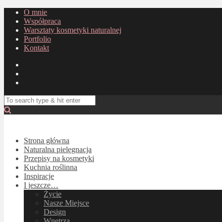
O mnie
Współpraca
Warsztaty kosmetyki naturalnej
Portfolio
Kontakt
Strona główna
Naturalna pielęgnacja
Przepisy na kosmetyki
Kuchnia roślinna
Inspiracje
I jeszcze…
Życie
Nasze Miejsce
Design
Wnętrza