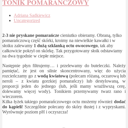
TONIK POMARAŃCZOWY
Adriana Sadkiewicz
Uncategorized
2-3 nie pryskane pomarańcze
cieniutko obieramy. Obraną, tylko
pomarańczową część skórki, kroimy na niewielkie kawałki i w
słoiku zalewamy
1 dużą szklanką octu owocowego
, tak aby
całkowicie pokrył on skórkę. Tak przygotowany słoik odstawiamy
na dwa tygodnie w ciepłe miejsce.
Następnie płyn filtrujemy… i przelewamy do buteleczki. Należy
pamiętać, że jest on silnie skoncentrowany, więc do użycia
rozcieńczamy go z
wodą kwiatową
(polecam różaną, oczarową lub
neroli – z kwiatu gorzkiej pomarańczy) lub destylowaną, w
proporcji jeden do jednego (lub, jeśli mamy wrażliwszą cerę,
dolewamy więcej wody). Tonikiem przemywamy twarz rano i
wieczorem.
Kilka łyżek takiego pomarańczowego octu możemy również
dodać
do kąpieli
! Szczególnie polecany do skóry tłustej i z wypryskami.
Wyrównuje poziom pH i oczyszcza!