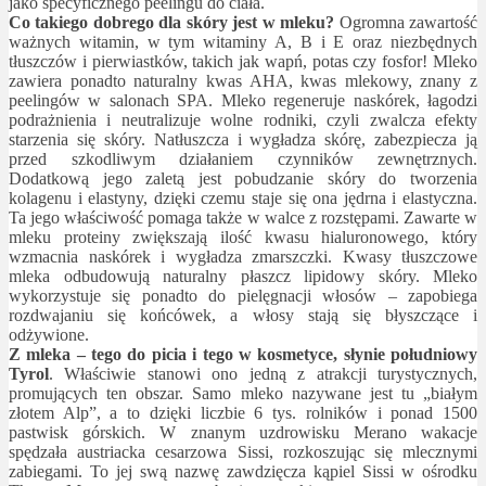
jako specyficznego peelingu do ciała.
Co takiego dobrego dla skóry jest w mleku?
Ogromna zawartość
ważnych witamin, w tym witaminy A, B i E oraz niezbędnych
tłuszczów i pierwiastków, takich jak wapń, potas czy fosfor! Mleko
zawiera ponadto naturalny kwas AHA, kwas mlekowy, znany z
peelingów w salonach SPA. Mleko regeneruje naskórek, łagodzi
podrażnienia i neutralizuje wolne rodniki, czyli zwalcza efekty
starzenia się skóry. Natłuszcza i wygładza skórę, zabezpiecza ją
przed szkodliwym działaniem czynników zewnętrznych.
Dodatkową jego zaletą jest pobudzanie skóry do tworzenia
kolagenu i elastyny, dzięki czemu staje się ona jędrna i elastyczna.
Ta jego właściwość pomaga także w walce z rozstępami. Zawarte w
mleku proteiny zwiększają ilość kwasu hialuronowego, który
wzmacnia naskórek i wygładza zmarszczki. Kwasy tłuszczowe
mleka odbudowują naturalny płaszcz lipidowy skóry. Mleko
wykorzystuje się ponadto do pielęgnacji włosów – zapobiega
rozdwajaniu się końcówek, a włosy stają się błyszczące i
odżywione.
Z mleka – tego do picia i tego w kosmetyce, słynie południowy
Tyrol
. Właściwie stanowi ono jedną z atrakcji turystycznych,
promujących ten obszar. Samo mleko nazywane jest tu „białym
złotem Alp”, a to dzięki liczbie 6 tys. rolników i ponad 1500
pastwisk górskich. W znanym uzdrowisku Merano wakacje
spędzała austriacka cesarzowa Sissi, rozkoszując się mlecznymi
zabiegami. To jej swą nazwę zawdzięcza kąpiel Sissi w ośrodku