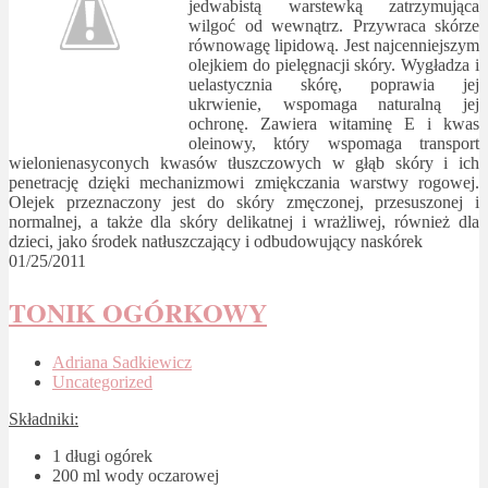
jedwabistą warstewką zatrzymująca
wilgoć od wewnątrz. Przywraca skórze
równowagę lipidową. Jest najcenniejszym
olejkiem do pielęgnacji skóry. Wygładza i
uelastycznia skórę, poprawia jej
ukrwienie, wspomaga naturalną jej
ochronę. Zawiera witaminę E i kwas
oleinowy, który wspomaga transport
wielonienasyconych kwasów tłuszczowych w głąb skóry i ich
penetrację dzięki mechanizmowi zmiękczania warstwy rogowej.
Olejek przeznaczony jest do skóry zmęczonej, przesuszonej i
normalnej, a także dla skóry delikatnej i wrażliwej, również dla
dzieci, jako środek natłuszczający i odbudowujący naskórek
01/25/2011
TONIK OGÓRKOWY
Adriana Sadkiewicz
Uncategorized
Składniki:
1 długi ogórek
200 ml wody oczarowej