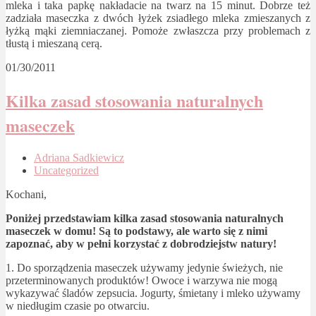
mleka i taka papkę nakładacie na twarz na 15 minut. Dobrze też
zadziała maseczka z dwóch łyżek zsiadłego mleka zmieszanych z
łyżką mąki ziemniaczanej. Pomoże zwłaszcza przy problemach z
tłustą i mieszaną cerą.
01/30/2011
Kilka zasad stosowania naturalnych
maseczek
Adriana Sadkiewicz
Uncategorized
Kochani,
Poniżej przedstawiam kilka zasad stosowania naturalnych
maseczek w domu! Są to podstawy, ale warto się z nimi
zapoznać, aby w pełni korzystać z dobrodziejstw natury!
1. Do sporządzenia maseczek używamy jedynie świeżych, nie
przeterminowanych produktów! Owoce i warzywa nie mogą
wykazywać śladów zepsucia. Jogurty, śmietany i mleko używamy
w niedługim czasie po otwarciu.