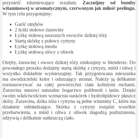
przynieść zdumiewające rezultaty.
Zacznijmy od bomby
witaminowej w aromatycznym, czerwonym jak miłość peelingu.
W tym celu przygotujmy:
Garść otrębów
2 łyżki stołowe żurawiny
Łyżkę stołową suszonych owoców dzikiej róży
Startą skórkę z połowy cytryny
Łyżkę stołową miodu
Łyżkę stołową oliwy z oliwek
Otręby, żurawinę i owoce dzikiej róży zmiksujmy w blenderze. Do
powstałego proszku dodajmy startą skórkę z cytryny, miód i oliwę i
wszystko dokładnie wymieszajmy. Tak przygotowana mieszanka
ma uwodzicielski kolor i odurzający aromat. Należy ją delikatnie
rozmasowywać na całej powierzchni ciała kolistymi ruchami.
Żurawina stanowi naturalne bogactwo polifenoli i tanin. Dzięki
swoim właściwościom wzmacnia naskórek i hydrolipidowy płaszcz
skóry. Żurawina, dzika róża i cytryna są pełne witaminy C, która ma
działanie odmładzające. Skórka z cytryny rozjaśni wszelkie
przebarwienia, a miód i oliwa z oliwek złagodzą podrażnienia,
odżywią i delikatnie natłuszczą ciało.