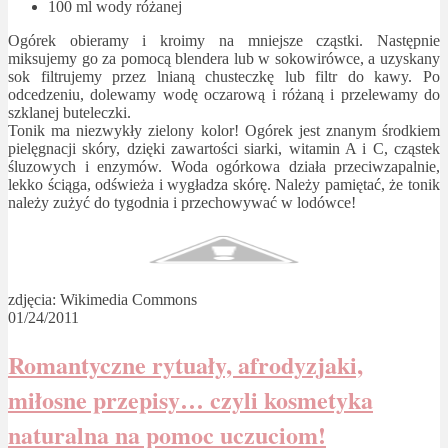
100 ml wody różanej
Ogórek obieramy i kroimy na mniejsze cząstki. Następnie
miksujemy go za pomocą blendera lub w sokowirówce, a uzyskany
sok filtrujemy przez lnianą chusteczkę lub filtr do kawy. Po
odcedzeniu, dolewamy wodę oczarową i różaną i przelewamy do
szklanej buteleczki.
Tonik ma niezwykły zielony kolor! Ogórek jest znanym środkiem
pielęgnacji skóry, dzięki zawartości siarki, witamin A i C, cząstek
śluzowych i enzymów. Woda ogórkowa działa przeciwzapalnie,
lekko ściąga, odświeża i wygładza skórę. Należy pamiętać, że tonik
należy zużyć do tygodnia i przechowywać w lodówce!
zdjęcia: Wikimedia Commons
01/24/2011
Romantyczne rytuały, afrodyzjaki,
miłosne przepisy… czyli kosmetyka
naturalna na pomoc uczuciom!