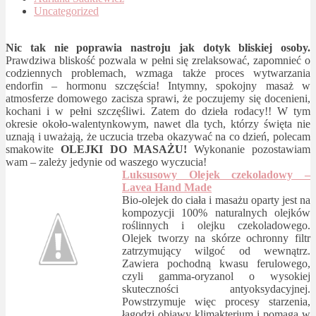
Uncategorized
Nic tak nie poprawia nastroju jak dotyk bliskiej osoby.
Prawdziwa bliskość pozwala w pełni się zrelaksować, zapomnieć o
codziennych problemach, wzmaga także proces wytwarzania
endorfin – hormonu szczęścia! Intymny, spokojny masaż w
atmosferze domowego zacisza sprawi, że poczujemy się docenieni,
kochani i w pełni szczęśliwi. Zatem do dzieła rodacy!! W tym
okresie około-walentynkowym, nawet dla tych, którzy święta nie
uznają i uważają, że uczucia trzeba okazywać na co dzień, polecam
smakowite
OLEJKI DO MASAŻU!
Wykonanie pozostawiam
wam – zależy jedynie od waszego wyczucia!
Luksusowy Olejek czekoladowy –
Lavea Hand Made
Bio-olejek do ciała i masażu oparty jest na
kompozycji 100% naturalnych olejków
roślinnych i olejku czekoladowego.
Olejek tworzy na skórze ochronny filtr
zatrzymujący wilgoć od wewnątrz.
Zawiera pochodną kwasu ferulowego,
czyli gamma-oryzanol o wysokiej
skuteczności antyoksydacyjnej.
Powstrzymuje więc procesy starzenia,
łagodzi objawy klimakterium i pomaga w