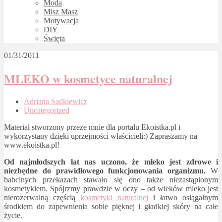
Moda
Misz Masz
Motywacja
DIY
Święta
01/31/2011
MLEKO w kosmetyce naturalnej
Adriana Sadkiewicz
Uncategorized
Materiał stworzony przeze mnie dla portalu Ekoistka.pl i
wykorzystany dzięki uprzejmości właścicieli:) Zapraszamy na
www.ekoistka.pl!
Od najmłodszych lat nas uczono, że mleko jest zdrowe i
niezbędne do prawidłowego funkcjonowania organizmu.
W
babcinych przekazach stawało się ono także niezastąpionym
kosmetykiem. Spójrzmy prawdzie w oczy – od wieków mleko jest
nierozerwalną częścią
kosmetyki naturalnej
i łatwo osiągalnym
środkiem do zapewnienia sobie pięknej i gładkiej skóry na całe
życie.