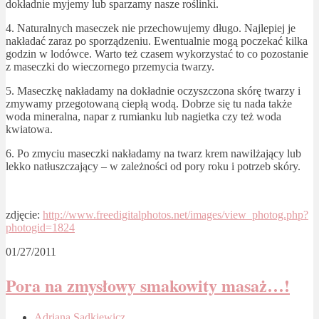
dokładnie myjemy lub sparzamy nasze roślinki.
4. Naturalnych maseczek nie przechowujemy długo. Najlepiej je
nakładać zaraz po sporządzeniu. Ewentualnie mogą poczekać kilka
godzin w lodówce. Warto też czasem wykorzystać to co pozostanie
z maseczki do wieczornego przemycia twarzy.
5. Maseczkę nakładamy na dokładnie oczyszczona skórę twarzy i
zmywamy przegotowaną ciepłą wodą. Dobrze się tu nada także
woda mineralna, napar z rumianku lub nagietka czy też woda
kwiatowa.
6. Po zmyciu maseczki nakładamy na twarz krem nawilżający lub
lekko natłuszczający – w zależności od pory roku i potrzeb skóry.
zdjęcie:
http://www.freedigitalphotos.net/images/view_photog.php?
photogid=1824
01/27/2011
Pora na zmysłowy smakowity masaż…!
Adriana Sadkiewicz