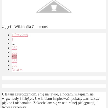
zdjęcia: Wikimedia Commons
« Previous
1
…
362
363
364
365
366
Next »
Ulegam zauroczeniom, śnię na jawie, a nocami wgapiam się
w gwiazdy i księżyc. Uwielbiam inspirować, pokazywać rzeczy
piękne i niebanalne. Zakochałam się w naturalnej pielęgnacji,
tworzę przepisy