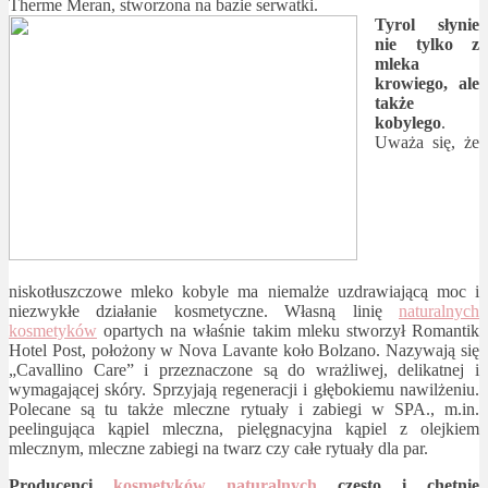
Therme Meran, stworzona na bazie serwatki.
Tyrol słynie
nie tylko z
mleka
krowiego, ale
także
kobylego
.
Uważa się, że
niskotłuszczowe mleko kobyle ma niemalże uzdrawiającą moc i
niezwykłe działanie kosmetyczne. Własną linię
naturalnych
kosmetyków
opartych na właśnie takim mleku stworzył Romantik
Hotel Post, położony w Nova Lavante koło Bolzano. Nazywają się
„Cavallino Care” i przeznaczone są do wrażliwej, delikatnej i
wymagającej skóry. Sprzyjają regeneracji i głębokiemu nawilżeniu.
Polecane są tu także mleczne rytuały i zabiegi w SPA., m.in.
peelingująca kąpiel mleczna, pielęgnacyjna kąpiel z olejkiem
mlecznym, mleczne zabiegi na twarz czy całe rytuały dla par.
Producenci
kosmetyków naturalnych
często i chętnie