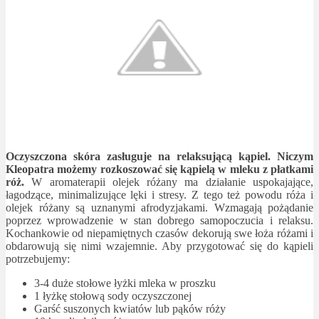
Oczyszczona skóra zasługuje na relaksującą kąpiel. Niczym
Kleopatra możemy rozkoszować się kąpielą w mleku z płatkami
róż.
W aromaterapii olejek różany ma działanie uspokajające,
łagodzące, minimalizujące lęki i stresy. Z tego też powodu róża i
olejek różany są uznanymi afrodyzjakami. Wzmagają pożądanie
poprzez wprowadzenie w stan dobrego samopoczucia i relaksu.
Kochankowie od niepamiętnych czasów dekorują swe łoża różami i
obdarowują się nimi wzajemnie. Aby przygotować się do kąpieli
potrzebujemy:
3-4 duże stołowe łyżki mleka w proszku
1 łyżkę stołową sody oczyszczonej
Garść suszonych kwiatów lub pąków róży