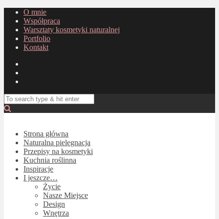
O mnie
Współpraca
Warsztaty kosmetyki naturalnej
Portfolio
Kontakt
Strona główna
Naturalna pielęgnacja
Przepisy na kosmetyki
Kuchnia roślinna
Inspiracje
I jeszcze…
Życie
Nasze Miejsce
Design
Wnętrza