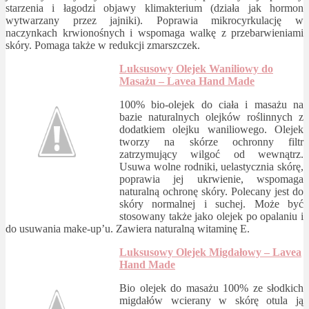
starzenia i łagodzi objawy klimakterium (działa jak hormon
wytwarzany przez jajniki). Poprawia mikrocyrkulację w
naczynkach krwionośnych i wspomaga walkę z przebarwieniami
skóry. Pomaga także w redukcji zmarszczek.
Luksusowy Olejek Waniliowy do
Masażu – Lavea Hand Made
100% bio-olejek do ciała i masażu na
bazie naturalnych olejków roślinnych z
dodatkiem olejku waniliowego. Olejek
tworzy na skórze ochronny filtr
zatrzymujący wilgoć od wewnątrz.
Usuwa wolne rodniki, uelastycznia skórę,
poprawia jej ukrwienie, wspomaga
naturalną ochronę skóry. Polecany jest do
skóry normalnej i suchej. Może być
stosowany także jako olejek po opalaniu i
do usuwania make-up’u. Zawiera naturalną witaminę E.
Luksusowy Olejek Migdałowy – Lavea
Hand Made
Bio olejek do masażu 100% ze słodkich
migdałów wcierany w skórę otula ją