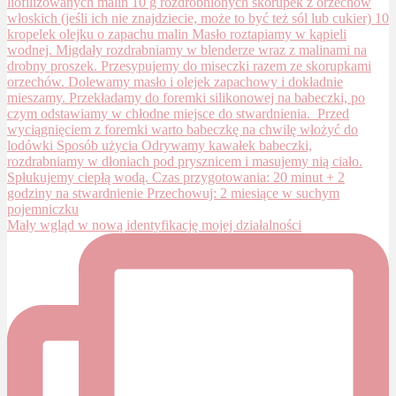
Mały wgląd w nową identyfikację mojej działalności