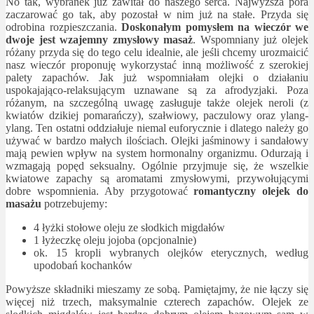
No tak, wybranek już zawitał do naszego serca. Najwyższa pora
zaczarować go tak, aby pozostał w nim już na stałe. Przyda się
odrobina rozpieszczania.
Doskonałym pomysłem na wieczór we
dwoje jest wzajemny zmysłowy masaż
. Wspomniany już olejek
różany przyda się do tego celu idealnie, ale jeśli chcemy urozmaicić
nasz wieczór proponuję wykorzystać inną możliwość z szerokiej
palety zapachów. Jak już wspomniałam olejki o działaniu
uspokajająco-relaksującym uznawane są za afrodyzjaki. Poza
różanym, na szczególną uwagę zasługuje także olejek neroli (z
kwiatów dzikiej pomarańczy), szałwiowy, paczulowy oraz ylang-
ylang. Ten ostatni oddziałuje niemal euforycznie i dlatego należy go
używać w bardzo małych ilościach. Olejki jaśminowy i sandałowy
mają pewien wpływ na system hormonalny organizmu. Odurzają i
wzmagają popęd seksualny. Ogólnie przyjmuje się, że wszelkie
kwiatowe zapachy są aromatami zmysłowymi, przywołującymi
dobre wspomnienia. Aby przygotować
romantyczny olejek do
masażu
potrzebujemy:
4 łyżki stołowe oleju ze słodkich migdałów
1 łyżeczkę oleju jojoba (opcjonalnie)
ok. 15 kropli wybranych olejków eterycznych, według
upodobań kochanków
Powyższe składniki mieszamy ze sobą. Pamiętajmy, że nie łączy się
więcej niż trzech, maksymalnie czterech zapachów. Olejek ze