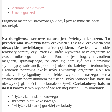
Adriana Sadkiewicz
Uncategorized
Fragment materiału stworzonego kiedyś przeze mnie dla portalu
rossnet.pl.
Na dolegliwości sercowe natura jest świetnym lekarzem. To
przecież ona stworzyła nam czekoladę!
Tak tak, czekolada jest
niezwykle uwielbianym afrodyzjakiem.
Zawiera w sobie
fenyloetyloaminy czyli związki, które wytwarza nasz organizm w
czasie miłosnego uniesienia. Ponadto jest bogatym źródłem
magnezu, sprawiającego, że chce się nam żyć oraz niezwykle
stymulującej substancji, podobnej nieco do kofeiny – teobrominy.
Czekolada poprawia jakość skóry i witalizuje organizm. No i ten
smak… Przyciągnijmy do siebie wybranka naszego serca
smakowitym poczęstunkiem na ustach, który jednocześnie nada im
niezwykłej gładkości i doskonale odżywi!
Czekoladowy balsam
do ust
bardzo łatwo wykonać we własnej kuchni. Oto składniki:
1 łyżeczka masła kakaowego
łyżeczka oleju kokosowego
1/4 łyżeczki startej gorzkiej czekolady