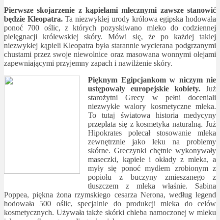
Pierwsze skojarzenie z kąpielami mlecznymi zawsze stanowić
będzie Kleopatra.
Ta niezwykłej urody królowa egipska hodowała
ponoć 700 oślic, z których pozyskiwano mleko do codziennej
pielęgnacji królewskiej skóry. Mówi się, że po każdej takiej
niezwykłej kąpieli Kleopatra była starannie wycierana podgrzanymi
chustami przez swoje niewolnice oraz masowana wonnymi olejami
zapewniającymi przyjemny zapach i nawilżenie skóry.
Pięknym Egipcjankom w niczym nie
ustępowały europejskie kobiety.
Już
starożytni Grecy w pełni doceniali
niezwykłe walory kosmetyczne mleka.
To tutaj światowa historia medycyny
przeplata się z kosmetyka naturalną. Już
Hipokrates polecał stosowanie mleka
zewnętrznie jako leku na problemy
skórne. Greczynki chętnie wykonywały
maseczki, kąpiele i okłady z mleka, a
myły się ponoć mydłem zrobionym z
popiołu z buczyny zmieszanego z
tłuszczem z mleka właśnie. Sabina
Poppea, piękna żona rzymskiego cesarza Nerona, według legend
hodowała 500 oślic, specjalnie do produkcji mleka do celów
kosmetycznych. Używała także skórki chleba namoczonej w mleku