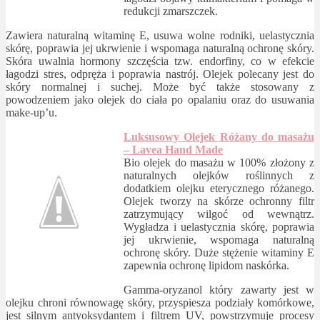
redukcji zmarszczek.
Zawiera naturalną witaminę E, usuwa wolne rodniki, uelastycznia
skórę, poprawia jej ukrwienie i wspomaga naturalną ochronę skóry.
Skóra uwalnia hormony szczęścia tzw. endorfiny, co w efekcie
łagodzi stres, odpręża i poprawia nastrój. Olejek polecany jest do
skóry normalnej i suchej. Może być także stosowany z
powodzeniem jako olejek do ciała po opalaniu oraz do usuwania
make-up’u.
Luksusowy Olejek Różany do masażu
– Lavea Hand Made
Bio olejek do masażu w 100% złożony z
naturalnych olejków roślinnych z
dodatkiem olejku eterycznego różanego.
Olejek tworzy na skórze ochronny filtr
zatrzymujący wilgoć od wewnątrz.
Wygładza i uelastycznia skórę, poprawia
jej ukrwienie, wspomaga naturalną
ochronę skóry. Duże stężenie witaminy E
zapewnia ochronę lipidom naskórka.
Gamma-oryzanol który zawarty jest w
olejku chroni równowagę skóry, przyspiesza podziały komórkowe,
jest silnym antyoksydantem i filtrem UV, powstrzymuje procesy