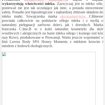
wykorzystują właściwości mleka.
Zazwyczaj jest to mleko ośle,
ponieważ nie jest tak uczulające jak inne, a posiada nieocenione
zalety. Ponadto jest hipoalergiczne i najbardziej zbliżone składem do
mleka matki. Szwajcarska marka
eko-kosmetyków
Câlinesse
powstała całkowicie na podstawie oślego mleka i z myślą o
naturalnej pielęgnacji zarówno dzieci, jak i dorosłych. Marka
francuska C.line.B to z kolei naturalne kosmetyki dla skór
wrażliwych i alergicznych na bazie mleka oślego i koziego (od kóz
rasy Rove), produkowane w Prowansji. Warto jeszcze wspomnieć o
linii Lavera Body SPA Honey Moments z mlekiem krowim i
miodem z hodowli ekologicznych.