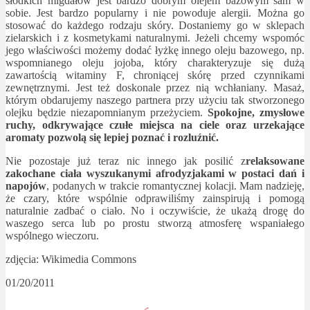
słodkich migdałów jest bardzo dobrym olejem bazowym sam w
sobie. Jest bardzo popularny i nie powoduje alergii. Można go
stosować do każdego rodzaju skóry. Dostaniemy go w sklepach
zielarskich i z kosmetykami naturalnymi. Jeżeli chcemy wspomóc
jego właściwości możemy dodać łyżkę innego oleju bazowego, np.
wspomnianego oleju jojoba, który charakteryzuje się dużą
zawartością witaminy F, chroniącej skórę przed czynnikami
zewnętrznymi. Jest też doskonale przez nią wchłaniany. Masaż,
którym obdarujemy naszego partnera przy użyciu tak stworzonego
olejku będzie niezapomnianym przeżyciem.
Spokojne, zmysłowe
ruchy, odkrywające czułe miejsca na ciele oraz urzekające
aromaty pozwolą się lepiej poznać i rozluźnić.
Nie pozostaje już teraz nic innego jak posilić z
relaksowane
zakochane ciała wyszukanymi afrodyzjakami w postaci dań i
napojów
, podanych w trakcie romantycznej kolacji. Mam nadzieję,
że czary, które wspólnie odprawiliśmy zainspirują i pomogą
naturalnie zadbać o ciało. No i oczywiście, że ukażą drogę do
waszego serca lub po prostu stworzą atmosferę wspaniałego
wspólnego wieczoru.
zdjęcia: Wikimedia Commons
01/20/2011