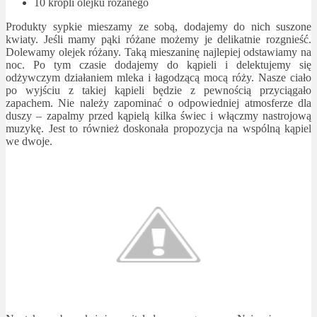
10 kropli olejku różanego
Produkty sypkie mieszamy ze sobą, dodajemy do nich suszone
kwiaty. Jeśli mamy pąki różane możemy je delikatnie rozgnieść.
Dolewamy olejek różany. Taką mieszaninę najlepiej odstawiamy na
noc. Po tym czasie dodajemy do kąpieli i delektujemy się
odżywczym działaniem mleka i łagodzącą mocą róży. Nasze ciało
po wyjściu z takiej kąpieli będzie z pewnością przyciągało
zapachem. Nie należy zapominać o odpowiedniej atmosferze dla
duszy – zapalmy przed kąpielą kilka świec i włączmy nastrojową
muzykę. Jest to również doskonała propozycja na wspólną kąpiel
we dwoje.