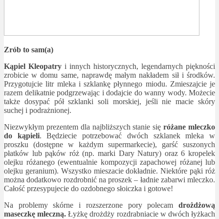
Zrób to sam(a)
Kąpiel Kleopatry
i innych historycznych, legendarnych piękności
zrobicie w domu same, naprawdę małym nakładem sił i środków.
Przygotujcie litr mleka i szklankę płynnego miodu. Zmieszajcie je
razem delikatnie podgrzewając i dodajcie do wanny wody. Możecie
także dosypać pół szklanki soli morskiej, jeśli nie macie skóry
suchej i podrażnionej.
Niezwykłym prezentem dla najbliższych stanie się
różane mleczko
do kąpieli
. Będziecie potrzebować dwóch szklanek mleka w
proszku (dostępne w każdym supermarkecie), garść suszonych
płatków lub pąków róż (np. marki Dary Natury) oraz 6 kropelek
olejku różanego (ewentualnie kompozycji zapachowej różanej lub
olejku geranium). Wszystko mieszacie dokładnie. Niektóre pąki róż
można dodatkowo rozdrobnić na proszek – ładnie zabarwi mleczko.
Całość przesypujecie do ozdobnego słoiczka i gotowe!
Na problemy skórne i rozszerzone pory polecam
drożdżową
maseczkę mleczną.
Łyżkę drożdży rozdrabniacie w dwóch łyżkach