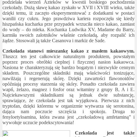
podzielała wierzeń Azteków w kwestii boskiego pochodzenia
czekolady. Dużą sławę kakao zyskało w XVII i XVIII wieku, także
dzięki temu, iż zaczęto eksperymentować z dodatkami w postaci
wanilii czy cukru. Jego prawdziwa kariera rozpoczęła się kiedy
hiszpańska kucharka prze przypadek wrzuciła nieco kakao, zamiast
do wody – do mleka. Kochanka Ludwika XV, Madame du Barry,
karmiła swoich zalotników właśnie czekoladą, aby rozpalić ich
żądze. Stosowali ją także Casanova i markiz de Sade.
Czekolada stanowi mieszankę kakao z masłem kakaowym.
Tłuszcz ten jest całkowicie naturalnym produktem, powstałym
poprzez proces obróbki cieplnej i fizycznej nasion kakaowca.
Nasiona te charakteryzują się bardzo bogatym i niezwykle cennym
składem. Poszczególne składniki mają właściwości tonizujące,
nawilżają i regenerują skórę. Dzięki zawartości flawonoidów
opóźniają procesy starzenia się skóry. Ponadto czekolada zawiera
wapń, żelazo, magnez i fosfor oraz witaminy z grupy B, A i E.
Najciekawszymi składnikami są jednak dwie substancję,
sprawiające, że czekolada jest tak wyjątkowa. Pierwsza z nich
tryptofan, dzięki któremu w organizmie wytwarza się serotonina,
dająca nam poczucie szczęścia i spokoju. Druga to
fenyloetyloamina, która zwana jest „czekoladową amfetaminą” i
wywołuje uczucie podekscytowania!
Czekolada jest także