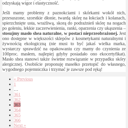
odzyskają wigor i elastyczność.
Jeśli mamy problemy z paznokciami i skórkami wokół nich,
przesuszone, szorstkie dłonie, twardą skórę na łokciach i kolanach,
spierzchnięte usta, wrażliwą, skorą do podrażnień skórę na nogach
po goleniu, lekkie zaczerwienienia, ranki, oparzenia czy ukąszenia –
stosujmy masło shea naturalne, w postaci nieprzeobrażonej.
Jest
ono dostępne w większości sklepów z kosmetykami naturalnymi i
żywnością ekologiczną (nie musi to być jakaś wielka marka,
wystarczy sprawdzić na opakowaniu czy mamy do czynienia ze
100proc. masłem, najlepiej gdyby posiadało ono ekocertyfikat).
Masło shea stanowi także świetne rozwiązanie w przypadku skóry
alergicznej. Osobiście proponuję masełko przetopić do własnego,
wygodnego pojemniczka i trzymać je zawsze pod ręką!
« Previous
1
…
361
362
363
364
365
366
Next »