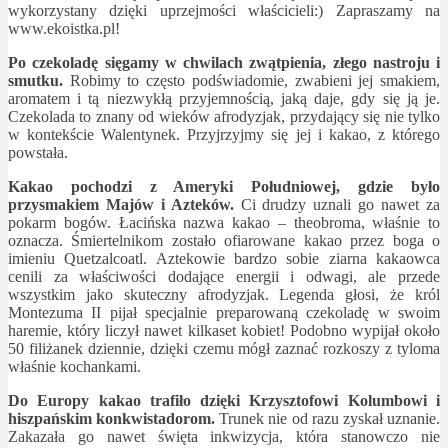
wykorzystany dzięki uprzejmości właścicieli:) Zapraszamy na
www.ekoistka.pl!
Po czekoladę sięgamy w chwilach zwątpienia, złego nastroju i
smutku.
Robimy to często podświadomie, zwabieni jej smakiem,
aromatem i tą niezwykłą przyjemnością, jaką daje, gdy się ją je.
Czekolada to znany od wieków afrodyzjak, przydający się nie tylko
w kontekście Walentynek. Przyjrzyjmy się jej i kakao, z którego
powstała.
Kakao pochodzi z Ameryki Południowej, gdzie było
przysmakiem Majów i Azteków.
Ci drudzy uznali go nawet za
pokarm bogów. Łacińska nazwa kakao – theobroma, właśnie to
oznacza. Śmiertelnikom zostało ofiarowane kakao przez boga o
imieniu Quetzalcoatl. Aztekowie bardzo sobie ziarna kakaowca
cenili za właściwości dodające energii i odwagi, ale przede
wszystkim jako skuteczny afrodyzjak. Legenda głosi, że król
Montezuma II pijał specjalnie preparowaną czekoladę w swoim
haremie, który liczył nawet kilkaset kobiet! Podobno wypijał około
50 filiżanek dziennie, dzięki czemu mógł zaznać rozkoszy z tyloma
właśnie kochankami.
Do Europy kakao trafiło dzięki Krzysztofowi Kolumbowi i
hiszpańskim konkwistadorom.
Trunek nie od razu zyskał uznanie.
Zakazała go nawet święta inkwizycja, która stanowczo nie