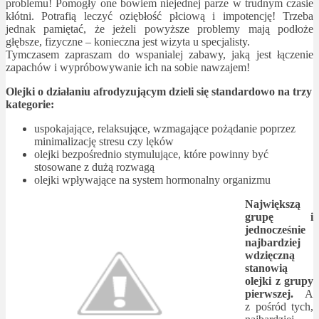
problemu! Pomogły one bowiem niejednej parze w trudnym czasie
kłótni. Potrafią leczyć oziębłość płciową i impotencję! Trzeba
jednak pamiętać, że jeżeli powyższe problemy mają podłoże
głębsze, fizyczne – konieczna jest wizyta u specjalisty.
Tymczasem zapraszam do wspanialej zabawy, jaką jest łączenie
zapachów i wypróbowywanie ich na sobie nawzajem!
Olejki o działaniu afrodyzującym dzieli się standardowo na trzy
kategorie:
uspokajające, relaksujące, wzmagające pożądanie poprzez
minimalizację stresu czy lęków
olejki bezpośrednio stymulujące, które powinny być
stosowane z dużą rozwagą
olejki wpływające na system hormonalny organizmu
Największą
grupę i
jednocześnie
najbardziej
wdzięczną
stanowią
olejki z grupy
pierwszej.
A
z pośród tych,