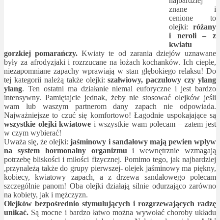
najbardziej
znane i
cenione to
olejki:
różany
i neroli
– z
kwiatu
gorzkiej pomarańczy.
Kwiaty te od zarania dziejów uznawane
były za afrodyzjaki i rozrzucane na łożach kochanków. Ich ciepłe,
niezapomniane zapachy wprawiają w stan głębokiego relaksu! Do
tej kategorii należą także olejki:
szałwiowy, paczulowy czy ylang
ylang
. Ten ostatni ma działanie niemal euforyczne i jest bardzo
intensywny. Pamiętajcie jednak, żeby nie stosować olejków jeśli
wam lub waszym partnerom dany zapach nie odpowiada.
Najważniejsze to czuć się komfortowo! Łagodnie uspokajające są
wszystkie olejki kwiatowe
i wszystkie wam polecam – zatem jest
w czym wybierać!
Uważa się, że olejki:
jaśminowy i sandałowy mają pewien wpływ
na system hormonalny organizmu
i wewnętrznie wzmagają
potrzebę bliskości i miłości fizycznej. Pomimo tego, jak najbardziej
,przynależą także do grupy pierwszej- olejek jaśminowy ma piękny,
kobiecy, kwiatowy zapach, a z drzewa sandałowego polecam
szczególnie panom! Oba olejki działają silnie odurzająco zarówno
na kobiety, jak i mężczyzn.
Olejków bezpośrednio stymulujących i rozgrzewających radzę
unikać.
Są mocne i bardzo łatwo można wywołać choroby układu