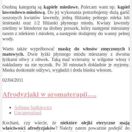
Osobną kategorią są
kąpiele miodowe.
Polecam wam np.
kąpiel
lawendowo-miodową
. Do jej wykonania potrzebujemy dużą garść
suszonych kwiatów lawendy, jedną filiżankę pełnego mleka lub
śmietanki oraz 1/2 filiżanki płynnego miodu. Kwiaty lawendy
mielimy w blenderze na drobny proszek, który następnie mieszamy
razem z mlekiem i miodem, a następnie dodajemy do wanny pełnej
wody.
Warto także wypróbować
maskę do włosów zmęczonych i
matowych.
Dwie łyżki płynnego miodu mieszamy z dwoma
łyżkami oliwy z oliwek. Taką maź wcieramy w wilgotne włosy i
nakładamy na nie ręcznik. Po 30 minutach dokładnie je myjemy.
Maska doskonale odżywi, wygładzi i doda blasku włosom.
02/04/2011
Afrodyzjaki w aromaterapii….
Adriana Sadkiewicz
Uncategorized
Kochani, czy wiecie, że
niektóre olejki eteryczne mają
właściwości afrodyzjaków
? Należy zatem poważnie podejść do