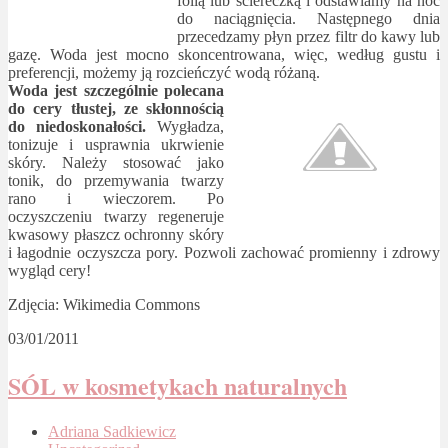
folią lub ściereczką i odstawiamy na noc
do naciągnięcia. Następnego dnia
przecedzamy płyn przez filtr do kawy lub
gazę. Woda jest mocno skoncentrowana, więc, według gustu i
preferencji, możemy ją rozcieńczyć wodą różaną.
Woda jest szczególnie polecana
do cery tłustej, ze skłonnością
do niedoskonałości.
Wygładza,
tonizuje i usprawnia ukrwienie
skóry. Należy stosować jako
tonik, do przemywania twarzy
rano i wieczorem. Po
oczyszczeniu twarzy regeneruje
kwasowy płaszcz ochronny skóry
i łagodnie oczyszcza pory. Pozwoli zachować promienny i zdrowy
wygląd cery!
Zdjęcia: Wikimedia Commons
03/01/2011
SÓL w kosmetykach naturalnych
Adriana Sadkiewicz