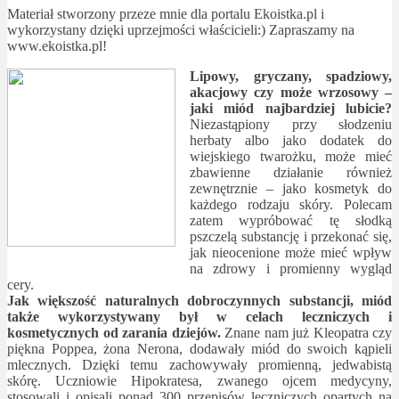
Materiał stworzony przeze mnie dla portalu Ekoistka.pl i
wykorzystany dzięki uprzejmości właścicieli:) Zapraszamy na
www.ekoistka.pl!
Lipowy, gryczany, spadziowy,
akacjowy czy może wrzosowy –
jaki miód najbardziej lubicie?
Niezastąpiony przy słodzeniu
herbaty albo jako dodatek do
wiejskiego twarożku, może mieć
zbawienne działanie również
zewnętrznie – jako kosmetyk do
każdego rodzaju skóry. Polecam
zatem wypróbować tę słodką
pszczelą substancję i przekonać się,
jak nieocenione może mieć wpływ
na zdrowy i promienny wygląd
cery.
Jak większość naturalnych dobroczynnych substancji, miód
także wykorzystywany był w celach leczniczych i
kosmetycznych od zarania dziejów.
Znane nam już Kleopatra czy
piękna Poppea, żona Nerona, dodawały miód do swoich kąpieli
mlecznych. Dzięki temu zachowywały promienną, jedwabistą
skórę. Uczniowie Hipokratesa, zwanego ojcem medycyny,
stosowali i opisali ponad 300 przepisów leczniczych opartych na