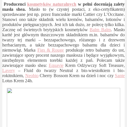
Producenci
kosmetyków naturalnych
w pełni doceniają zalety
masła shea.
Masło to (w czystej postaci, z eko-certyfikatem)
sprzedawane jest np. przez francuskie marki Cattier czy L’Occitane.
Stanowi ono także składnik wielu kremów, balsamów, lotionów i
produktów pielęgnacyjnych. Jest ich tak dużo, ze polecę tylko kilka.
Zacznę od świetnych brytyjskich kosmetyków
Balm Balm
. Masło
karité jest głównym tłuszczowym składnikiem m.in. balsamów do
twarzy tej marki – bezzapachowego, różanego i z drzewem
herbacianym, a także bezzapachowego balsamu dla dzieci i
niemowląt. Marka
Figs & Rouge
produkuje retro balsamy do ust,
zawierające spory procent naszego masłosza i będące wyjątkowym,
niezbędnym elementem torebki każdej z pań. Polecam także
zawierające masło shea:
Equavie
Krem Odżywczy Soft Treasure,
Lavery
– Fluid do twarzy Neutral z bio-wiesiołkiem i bio-
rokitnikiem,
Neobio
Cherry Bossom Krem na dzień i noc czy
Sante
Lotus Krem 24h.