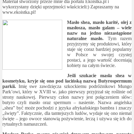
Materiał stworzony przeze mnie dla portalu Ekoistka.pl i
wykorzystany dzięki uprzejmości właścicieli:) Zapraszamy na
www.ekoistka.pl!
Masło shea, masło karité, olej z
masłosza, masło galam – wiele
nazw na jedno niezastąpione
naturalne masło.
Tym razem
przyjrzymy się produktowi, który
staje się coraz bardziej popularny
w Polsce w swojej czystej
postaci, a jego wartość doceniają
kobiety na całym świecie.
Jeśli szukacie masła shea w
kosmetyku, kryje się ono pod łacińską nazwą Butyrospermum
parkii.
Imię swe zawdzięcza szkockiemu podróżnikowi Mungo
Park’owi, który w XVIII w. jako pierwszy przyjrzał się roślinie od
strony naukowej. Pierwszy człon nazwy jest połączeniem słów:
butyro czyli masło oraz spermum – nasienie. Nazwa angielska
„shea” być może pochodzi z języka afrykańskiego bambra i znaczy
„święty”. Faktycznie, dla tamtejszych ludów, wydaje się ono niemal
święte – jego owoce stanowią pożywienie, leczą i używa się ich do
rytualnych namaszczeń.