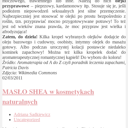
moczowego, trawiennego lub inne. Należą do nich
olejki
przyprawowe
– pieprzowy, kardamonowy itp. Stosuje się je, jeśli
podłożem niepowodzeń seksualnych jest silne przemęczenie.
Najbezpieczniej jest stosować te olejki po prostu bezpośrednio z
roślin, tzn. przyprawiać mocno przygotowywane potrawy! To też
jest od wieków znana prawda, że moc przypraw jest wielka i
afrodyzująca!
Zatem, do dzieła!
Kilka kropel wybranych olejków dodajcie do
oleju bazowego i cudowny, osobisty, intymny olejek do masażu
gotowy. Albo podczas uroczystej kolacji postawcie niedaleko
kominek zapachowy! Można też kilka kropelek dodać do
aromaterapeutycznej romantycznej kąpieli! Do wyboru do koloru!
Źródło: Aromaterapia od A do Z czyli poradnik leczenia zapachami,
Patricia Davis
Zdjęcia: Wikimedia Commons
02/03/2011
MASŁO SHEA w kosmetykach
naturalnych
Adriana Sadkiewicz
Uncategorized