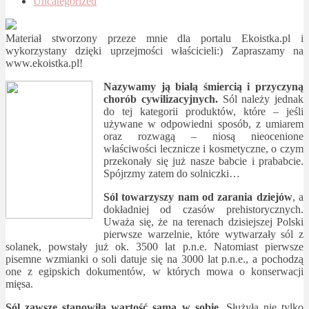
Uncategorized
Materiał stworzony przeze mnie dla portalu Ekoistka.pl i
wykorzystany dzięki uprzejmości właścicieli:) Zapraszamy na
www.ekoistka.pl!
Nazywamy ją białą śmiercią i przyczyną
chorób cywilizacyjnych.
Sól należy jednak
do tej kategorii produktów, które – jeśli
używane w odpowiedni sposób, z umiarem
oraz rozwagą – niosą nieocenione
właściwości lecznicze i kosmetyczne, o czym
przekonały się już nasze babcie i prababcie.
Spójrzmy zatem do solniczki…
Sól towarzyszy nam od zarania dziejów
, a
dokładniej od czasów prehistorycznych.
Uważa się, że na terenach dzisiejszej Polski
pierwsze warzelnie, które wytwarzały sól z
solanek, powstały już ok. 3500 lat p.n.e. Natomiast pierwsze
pisemne wzmianki o soli datuje się na 3000 lat p.n.e., a pochodzą
one z egipskich dokumentów, w których mowa o konserwacji
mięsa.
Sól zawsze stanowiła wartość samą w sobie
. Służyła nie tylko