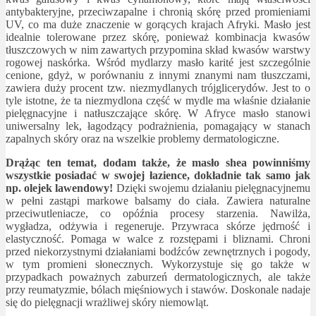
antybakteryjne, przeciwzapalne i chronią skórę przed promieniami
UV, co ma duże znaczenie w gorących krajach Afryki. Masło jest
idealnie tolerowane przez skórę, ponieważ kombinacja kwasów
tłuszczowych w nim zawartych przypomina skład kwasów warstwy
rogowej naskórka. Wśród mydlarzy masło karité jest szczególnie
cenione, gdyż, w porównaniu z innymi znanymi nam tłuszczami,
zawiera duży procent tzw. niezmydlanych trójglicerydów. Jest to o
tyle istotne, że ta niezmydlona część w mydle ma właśnie działanie
pielęgnacyjne i natłuszczające skórę. W Afryce masło stanowi
uniwersalny lek, łagodzący podrażnienia, pomagający w stanach
zapalnych skóry oraz na wszelkie problemy dermatologiczne.
Drążąc ten temat, dodam także, że masło shea powinniśmy
wszystkie posiadać w swojej łazience, dokładnie tak samo jak
np. olejek lawendowy!
Dzięki swojemu działaniu pielęgnacyjnemu
w pełni zastąpi markowe balsamy do ciała. Zawiera naturalne
przeciwutleniacze, co opóźnia procesy starzenia. Nawilża,
wygładza, odżywia i regeneruje. Przywraca skórze jędrność i
elastyczność. Pomaga w walce z rozstępami i bliznami. Chroni
przed niekorzystnymi działaniami bodźców zewnętrznych i pogody,
w tym promieni słonecznych. Wykorzystuje się go także w
przypadkach poważnych zaburzeń dermatologicznych, ale także
przy reumatyzmie, bólach mięśniowych i stawów. Doskonale nadaje
się do pielęgnacji wrażliwej skóry niemowląt.