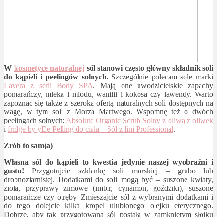
W
kosmetyce naturalnej
sól stanowi często główny składnik soli
do kąpieli i peelingów solnych.
Szczególnie polecam sole marki
Lavera z serii Body SPA
. Mają one uwodzicielskie zapachy
pomarańczy, mleka i miodu, wanilii i kokosa czy lawendy. Warto
zapoznać się także z szeroką ofertą naturalnych soli dostępnych na
wagę, w tym soli z Morza Martwego. Wspomnę też o dwóch
peelingach solnych:
Absolute Organic Scrub Solny z oliwą z oliwek
i
fridge by yDe Pelling do ciała – Sól z lini Professional
.
Zrób to sam(a)
Własna sól do kąpieli to kwestia jedynie naszej wyobraźni i
gustu!
Przygotujcie szklankę soli morskiej – grubo lub
drobnoziarnistej. Dodatkami do soli mogą być – suszone kwiaty,
zioła, przyprawy zimowe (imbir, cynamon, goździki), suszone
pomarańcze czy otręby. Zmieszajcie sól z wybranymi dodatkami i
do tego dolejcie kilka kropel ulubionego olejku eterycznego.
Dobrze, aby tak przygotowana sól postała w zamkniętym słoiku