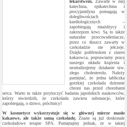
lekarstwem.
Zawarte w niej
katechina, epikatechina i
procyjanidyna pomagają w
dolegliwościach
kardiologicznych –
zapobiegają miażdżycy i
zakrzepom krwi. Są to także
naturalne przeciwutleniacze,
przez co tłuszcz zawarty w
czekoladzie nie jełczeje.
Dzięki polifenolom z ziaren
kakaowca, poprawiamy pracę
naszego układu krążenia i
neutralizujemy działanie tzw.
złego cholesterolu. Należy
pamiętać, że jedna tabliczka
gorzkiej czekolada dziennie
chroni nas przed chorobami
serca. Warto tu także przytoczyć badania japońskich naukowców,
którzy stwierdzili, że czekolada zawiera substancje, które
zapobiegają, o dziwo, próchnicy!
W kosmetyce wykorzystuje się w głównej mierze masło
kakaowe, ale także samą czekoladę.
Znane są już doskonale
czekoladowe terapie SPA. Pamiętajmy jednak, że w takiej