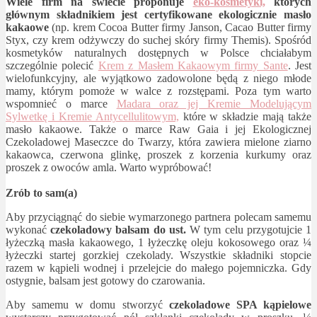
Wiele firm na świecie proponuje
eko-kosmetyki,
których
głównym składnikiem jest certyfikowane ekologicznie masło
kakaowe
(np. krem Cocoa Butter firmy Janson, Cacao Butter firmy
Styx, czy krem odżywczy do suchej skóry firmy Themis). Spośród
kosmetyków naturalnych dostępnych w Polsce chciałabym
szczególnie polecić
Krem z Masłem Kakaowym firmy Sante
. Jest
wielofunkcyjny, ale wyjątkowo zadowolone będą z niego młode
mamy, którym pomoże w walce z rozstępami. Poza tym warto
wspomnieć o marce
Madara oraz jej Kremie Modelującym
Sylwetkę i Kremie Antycellulitowym,
które w składzie mają także
masło kakaowe. Także o marce Raw Gaia i jej Ekologicznej
Czekoladowej Maseczce do Twarzy, która zawiera mielone ziarno
kakaowca, czerwona glinkę, proszek z korzenia kurkumy oraz
proszek z owoców amla. Warto wypróbować!
Zrób to sam(a)
Aby przyciągnąć do siebie wymarzonego partnera polecam samemu
wykonać
czekoladowy balsam do ust.
W tym celu przygotujcie 1
łyżeczką masła kakaowego, 1 łyżeczkę oleju kokosowego oraz ¼
łyżeczki startej gorzkiej czekolady. Wszystkie składniki stopcie
razem w kąpieli wodnej i przelejcie do małego pojemniczka. Gdy
ostygnie, balsam jest gotowy do czarowania.
Aby samemu w domu stworzyć
czekoladowe SPA kąpielowe