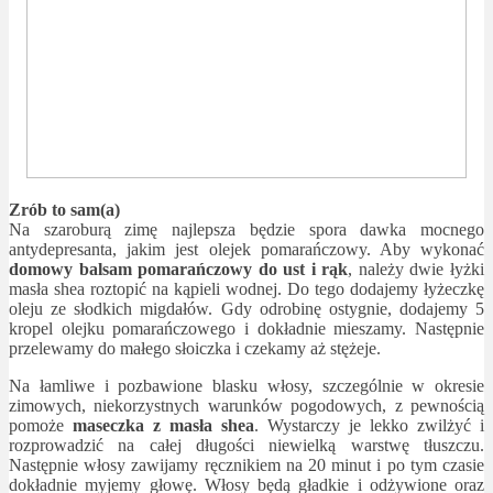
Zrób to sam(a)
Na szaroburą zimę najlepsza będzie spora dawka mocnego
antydepresanta, jakim jest olejek pomarańczowy. Aby wykonać
domowy balsam pomarańczowy do ust i rąk
, należy dwie łyżki
masła shea roztopić na kąpieli wodnej. Do tego dodajemy łyżeczkę
oleju ze słodkich migdałów. Gdy odrobinę ostygnie, dodajemy 5
kropel olejku pomarańczowego i dokładnie mieszamy. Następnie
przelewamy do małego słoiczka i czekamy aż stężeje.
Na łamliwe i pozbawione blasku włosy, szczególnie w okresie
zimowych, niekorzystnych warunków pogodowych, z pewnością
pomoże
maseczka z masła shea
. Wystarczy je lekko zwilżyć i
rozprowadzić na całej długości niewielką warstwę tłuszczu.
Następnie włosy zawijamy ręcznikiem na 20 minut i po tym czasie
dokładnie myjemy głowę. Włosy będą gładkie i odżywione oraz