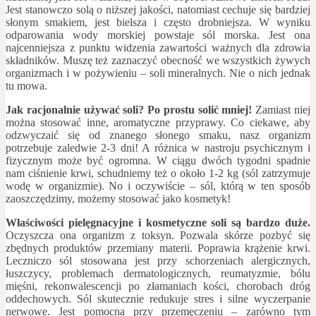
Jest stanowczo solą o niższej jakości, natomiast cechuje się bardziej
słonym smakiem, jest bielsza i często drobniejsza. W wyniku
odparowania wody morskiej powstaje sól morska. Jest ona
najcenniejsza z punktu widzenia zawartości ważnych dla zdrowia
składników. Muszę też zaznaczyć obecność we wszystkich żywych
organizmach i w pożywieniu – soli mineralnych. Nie o nich jednak
tu mowa.
Jak racjonalnie używać soli? Po prostu solić mniej!
Zamiast niej
można stosować inne, aromatyczne przyprawy. Co ciekawe, aby
odzwyczaić się od znanego słonego smaku, nasz organizm
potrzebuje zaledwie 2-3 dni! A różnica w nastroju psychicznym i
fizycznym może być ogromna. W ciągu dwóch tygodni spadnie
nam ciśnienie krwi, schudniemy też o około 1-2 kg (sól zatrzymuje
wodę w organizmie). No i oczywiście – sól, którą w ten sposób
zaoszczędzimy, możemy stosować jako kosmetyk!
Właściwości pielęgnacyjne i kosmetyczne soli są bardzo duże.
Oczyszcza ona organizm z toksyn. Pozwala skórze pozbyć się
zbędnych produktów przemiany materii. Poprawia krążenie krwi.
Leczniczo sól stosowana jest przy schorzeniach alergicznych,
łuszczycy, problemach dermatologicznych, reumatyzmie, bólu
mięśni, rekonwalescencji po złamaniach kości, chorobach dróg
oddechowych. Sól skutecznie redukuje stres i silne wyczerpanie
nerwowe. Jest pomocna przy przemęczeniu – zarówno tym