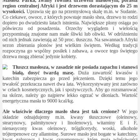
Masłosz Parka, zwany również drzewem masłowym, porasta
region centralnej Afryki i jest drzewem dorastającym do 25 m
wysokości.
Uprawia się go na przemysłową skalę m.in. w Sudanie.
Co ciekawe, owoce, z których powstaje masło shea, drzewo to rodzi
dopiero po dwudziestu latach istnienia. Największe plony osiąga po
półwieczu od posadzenia. Orzechy wyglądem i wielością
przypominają znajome nam małe śliwki lub oliwki. W odróżnieniu
od nich jednak zawierają aż 50 proc. tłuszczu. Na sawannach Afryki
sezon zbierania plonów jest wielkim świętem. Według tradycji
rozpoczyna go wspólny posiłek i zabawa, a owoce tego świętego
drzewa mogą zbierać jedynie kobiety.
Tłuszcz masłosza, w zasadzie nie posiada zapachu i stanowi
białą, dosyć twardą masę.
Duża zawartość kwasów i
katechin zabezpiecza go przed jełczeniem. Dzięki temu jego
trwałość przekracza nawet dwa lata. Wykorzystywany jest zarówno
w celach kosmetycznych, jak i spożywczych. Aby go rozsmarować
na skórze, należy go najpierw lekko ogrzać w dłoniach. Wartość
energetyczna masła to 9000 kcal/kg.
Ale właściwie dlaczego masło shea jest tak cenione?
W jego
składzie odnajdujemy m.in. kwasy tłuszczowe (oleinowy,
stearynowy, palmitynowy i linolenowy), witaminy E i F,
nienasycony kwas oleinowy, trójglicerydy, woski, alkohole
trójterpenowe czy allantoinę. Surowe masło jest bogate w katechiny,
kwas galusowy i kwas cynamonowy, które mają właściwości