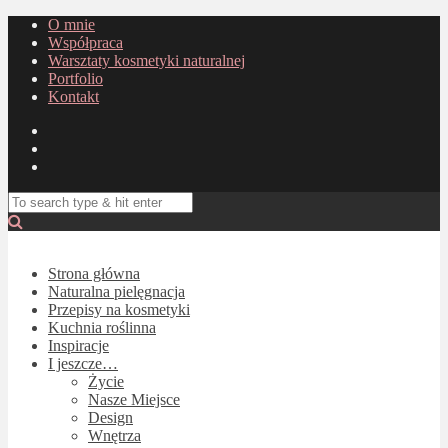
O mnie
Współpraca
Warsztaty kosmetyki naturalnej
Portfolio
Kontakt
Strona główna
Naturalna pielęgnacja
Przepisy na kosmetyki
Kuchnia roślinna
Inspiracje
I jeszcze…
Życie
Nasze Miejsce
Design
Wnętrza