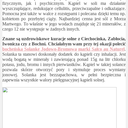
fizycznym, jak i psychicznym. Kąpiel w soli ma działanie
wyszczuplające, redukujące cellulitis, przeciwzapalne i odkażające.
Pomocna jest także w walce z rozstępami i polecana dzięki temu np.
kobietom po przebytej ciąży. Najbardziej cenna jest sól z Morza
Martwego. To właśnie w jego wodach znajduje się 21 minerałów, z
czego 12 nie występuje w żadnych innych.
Znane są uzdrowiskowe kuracje solne z Ciechocinka, Zabłocia,
Iwonicza czy z Bochni. Chciałabym wam przy tej okazji polecić
bocheńską Solankę Jodowo-Bromową marki Salco au Naturel
.
Solanka ta stanowi doskonały dodatek do kąpieli czy inhalacji. Jest
wodą bogatą w minerały i zawierającą ponad 15g na litr chlorku
potasu, jodu, bromu i innych pierwiastków. Kąpiel w takiej solance
pozwala skórze otworzyć pory i stymuluje proces wymiany
jonowej. Solanka jest bezzapachowa, w pełni bezpieczna i
zapewnia wszystkie walory pielęgnacyjnej kąpieli solnej.