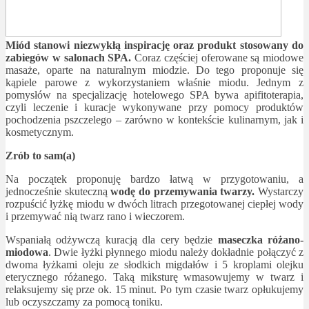
Miód stanowi niezwykłą inspirację oraz produkt stosowany do
zabiegów w salonach SPA.
Coraz częściej oferowane są miodowe
masaże, oparte na naturalnym miodzie. Do tego proponuje się
kąpiele parowe z wykorzystaniem właśnie miodu. Jednym z
pomysłów na specjalizację hotelowego SPA bywa apifitoterapia,
czyli leczenie i kuracje wykonywane przy pomocy produktów
pochodzenia pszczelego – zarówno w kontekście kulinarnym, jak i
kosmetycznym.
Zrób to sam(a)
Na początek proponuję bardzo łatwą w przygotowaniu, a
jednocześnie skuteczną
wodę do przemywania twarzy.
Wystarczy
rozpuścić łyżkę miodu w dwóch litrach przegotowanej ciepłej wody
i przemywać nią twarz rano i wieczorem.
Wspaniałą odżywczą kuracją dla cery będzie
maseczka różano-
miodowa
. Dwie łyżki płynnego miodu należy dokładnie połączyć z
dwoma łyżkami oleju ze słodkich migdałów i 5 kroplami olejku
eterycznego różanego. Taką miksturę wmasowujemy w twarz i
relaksujemy się prze ok. 15 minut. Po tym czasie twarz opłukujemy
lub oczyszczamy za pomocą toniku.