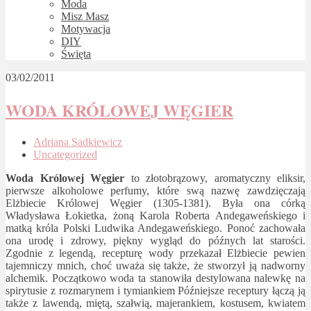
Moda
Misz Masz
Motywacja
DIY
Święta
03/02/2011
WODA KRÓLOWEJ WĘGIER
Adriana Sadkiewicz
Uncategorized
Woda Królowej Węgier
to złotobrązowy, aromatyczny eliksir,
pierwsze alkoholowe perfumy, które swą nazwę zawdzięczają
Elżbiecie Królowej Węgier (1305-1381). Była ona córką
Władysława Łokietka, żoną Karola Roberta Andegaweńskiego i
matką króla Polski Ludwika Andegaweńskiego. Ponoć zachowała
ona urodę i zdrowy, piękny wygląd do późnych lat starości.
Zgodnie z legendą, recepturę wody przekazał Elżbiecie pewien
tajemniczy mnich, choć uważa się także, że stworzył ją nadworny
alchemik. Początkowo woda ta stanowiła destylowana nalewkę na
spirytusie z rozmarynem i tymiankiem Późniejsze receptury łączą ją
także z lawendą, miętą, szałwią, majerankiem, kostusem, kwiatem