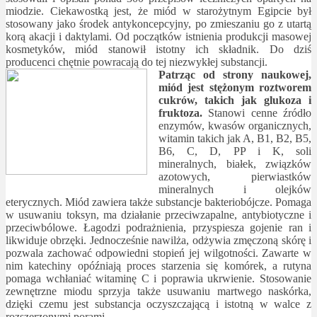
miodzie. Ciekawostką jest, że miód w starożytnym Egipcie był
stosowany jako środek antykoncepcyjny, po zmieszaniu go z utartą
korą akacji i daktylami. Od początków istnienia produkcji masowej
kosmetyków, miód stanowił istotny ich składnik. Do dziś
producenci chętnie powracają do tej niezwykłej substancji.
Patrząc od strony naukowej,
miód jest stężonym roztworem
cukrów, takich jak glukoza i
fruktoza.
Stanowi cenne źródło
enzymów, kwasów organicznych,
witamin takich jak A, B1, B2, B5,
B6, C, D, PP i K, soli
mineralnych, białek, związków
azotowych, pierwiastków
mineralnych i olejków
eterycznych. Miód zawiera także substancje bakteriobójcze. Pomaga
w usuwaniu toksyn, ma działanie przeciwzapalne, antybiotyczne i
przeciwbólowe. Łagodzi podrażnienia, przyspiesza gojenie ran i
likwiduje obrzęki. Jednocześnie nawilża, odżywia zmęczoną skórę i
pozwala zachować odpowiedni stopień jej wilgotności. Zawarte w
nim katechiny opóźniają proces starzenia się komórek, a rutyna
pomaga wchłaniać witaminę C i poprawia ukrwienie. Stosowanie
zewnętrzne miodu sprzyja także usuwaniu martwego naskórka,
dzięki czemu jest substancja oczyszczającą i istotną w walce z
rozszerzonymi porami.