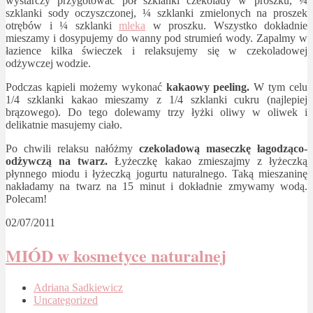
wystarczy przygotować pół szklanki czekolady w proszku, ¼
szklanki sody oczyszczonej, ¼ szklanki zmielonych na proszek
otrębów i ¼ szklanki
mleka
w proszku. Wszystko dokładnie
mieszamy i dosypujemy do wanny pod strumień wody. Zapalmy w
łazience kilka świeczek i relaksujemy się w czekoladowej
odżywczej wodzie.
Podczas kąpieli możemy wykonać
kakaowy peeling.
W tym celu
1/4 szklanki kakao mieszamy z 1/4 szklanki cukru (najlepiej
brązowego). Do tego dolewamy trzy łyżki oliwy w oliwek i
delikatnie masujemy ciało.
Po chwili relaksu nałóżmy
czekoladową maseczkę łagodząco-
odżywczą na twarz.
Łyżeczkę kakao zmieszajmy z łyżeczką
płynnego miodu i łyżeczką jogurtu naturalnego. Taką mieszaninę
nakładamy na twarz na 15 minut i dokładnie zmywamy wodą.
Polecam!
02/07/2011
MIÓD w kosmetyce naturalnej
Adriana Sadkiewicz
Uncategorized