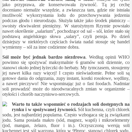
jako przyprawa, ale konserwowała żywność. Tą jej cechę
doceniano niemalże wszędzie, a zwłaszcza tam, gdzie nie istniała
możliwość wykorzystania lodu do przechowywania jedzenia
podczas głodu i nieurodzaju. Służyła także jako środek płatniczy –
swoisty ekwiwalent pieniężny. W starożytnym Rzymie powstało
nawet określenie „salarium”, pochodzące od sal – sól, które stało się
podstawą angielskiego słowa „salary”, czyli pensja. Po dzień
dzisiejszy w niektórych częściach świata nadal stosuje się handel
wymienny – sól za inne codzienne dobra.
Sól może być jednak bardzo niezdrowa
. Według opinii WHO
powinno się spożywać maksymalnie 6 gramów soli dziennie, co
stanowi około jednej łyżeczki do herbaty. My tymczasem, stosujemy
jej nawet kilka razy więcej! I często nieświadomie. Pełne soli są
gotowe dania do odgrzania, zupy instant, kostki rosołowe, wędliny,
a nawet pieczywo! Nie wspominając już o fast foodach. Nadmiar
soli prowadzić może do nieodwracalnych zmian w organizmie –
otyłości i chorób naczyniowo-sercowych.
Warto tu także wspomnieć o rodzajach soli dostępnych na
rynku i w spożywanej żywności.
Sól kuchenna, czyli chlorek
sodu, jest najbardziej popularna. Często wzbogaca się ją związkami
jodu. Sama posiada makro (sód, magnez, wapń) i mikroelementy
(jod, mangan, żelazo, fluor i in.). Oczyszczoną wersją soli
kuchennej jest sól warzona, która w 99proc. stanowi chlorek sodu.