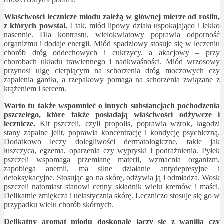
Właściwości lecznicze miodu zależą w głównej mierze od roślin,
z których powstał.
I tak, miód lipowy działa uspokajająco i lekko
nasennie. Dla kontrastu, wielokwiatowy poprawia odporność
organizmu i dodaje energii. Miód spadziowy stosuje się w leczeniu
chorób dróg oddechowych i cukrzycy, a akacjowy – przy
chorobach układu trawiennego i nadkwaśności. Miód wrzosowy
przynosi ulgę cierpiącym na schorzenia dróg moczowych czy
zapalenia gardła, a rzepakowy pomaga na schorzenia związane z
krążeniem i sercem.
Warto tu także wspomnieć o innych substancjach pochodzenia
pszczelego, które także posiadają właściwości odżywcze i
lecznicze.
Kit pszczeli, czyli propolis, poprawia wzrok, łagodzi
stany zapalne jelit, poprawia koncentrację i kondycję psychiczną.
Dodatkowo leczy dolegliwości dermatologiczne, takie jak
łuszczyca, egzema, oparzenia czy wypryski i podrażnienia. Pyłek
pszczeli wspomaga przemianę materii, wzmacnia organizm,
zapobiega anemii, ma silne działanie antydepresyjne i
detoksykacyjne. Stosując go na skórę, odżywia ją i odmładza. Wosk
pszczeli natomiast stanowi cenny składnik wielu kremów i maści.
Delikatnie zmiękcza i uelastycznia skórę. Leczniczo stosuje się go w
przypadku wielu chorób skórnych.
Delikatny aromat miodu doskonale łączy się z wanilią czy