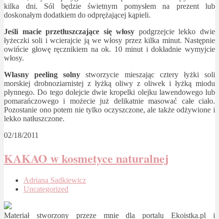
kilka dni. Sól będzie świetnym pomysłem na prezent lub
doskonałym dodatkiem do odprężającej kąpieli.
Jeśli macie przetłuszczające się włosy
podgrzejcie lekko dwie
łyżeczki soli i wcierajcie ją we włosy przez kilka minut. Następnie
owińcie głowę ręcznikiem na ok. 10 minut i dokładnie wymyjcie
włosy.
Własny peeling solny
stworzycie mieszając cztery łyżki soli
morskiej drobnoziarnistej z łyżką oliwy z oliwek i łyżką miodu
płynnego. Do tego dolejcie dwie kropelki olejku lawendowego lub
pomarańczowego i możecie już delikatnie masować całe ciało.
Pozostanie ono potem nie tylko oczyszczone, ale także odżywione i
lekko natłuszczone.
02/18/2011
KAKAO w kosmetyce naturalnej
Adriana Sadkiewicz
Uncategorized
Materiał stworzony przeze mnie dla portalu Ekoistka.pl i