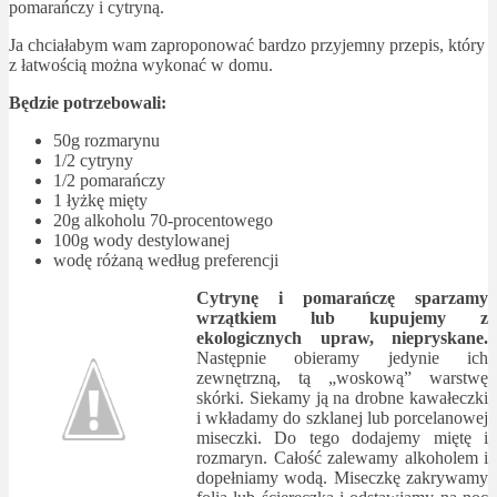
pomarańczy i cytryną.
Ja chciałabym wam zaproponować bardzo przyjemny przepis, który
z łatwością można wykonać w domu.
Będzie potrzebowali:
50g rozmarynu
1/2 cytryny
1/2 pomarańczy
1 łyżkę mięty
20g alkoholu 70-procentowego
100g wody destylowanej
wodę różaną według preferencji
Cytrynę i pomarańczę sparzamy
wrzątkiem lub kupujemy z
ekologicznych upraw, niepryskane.
Następnie obieramy jedynie ich
zewnętrzną, tą „woskową” warstwę
skórki. Siekamy ją na drobne kawałeczki
i wkładamy do szklanej lub porcelanowej
miseczki. Do tego dodajemy miętę i
rozmaryn. Całość zalewamy alkoholem i
dopełniamy wodą. Miseczkę zakrywamy