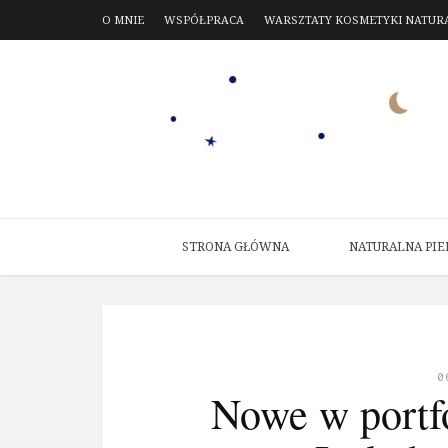
O MNIE
WSPÓŁPRACA
WARSZTATY KOSMETYKI NATUR
STRONA GŁÓWNA
NATURALNA PIE
0
Nowe w portf