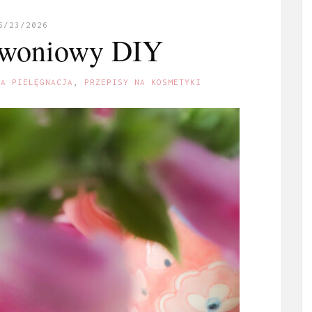
6/23/2026
iwoniowy DIY
NA PIELĘGNACJA
,
PRZEPISY NA KOSMETYKI