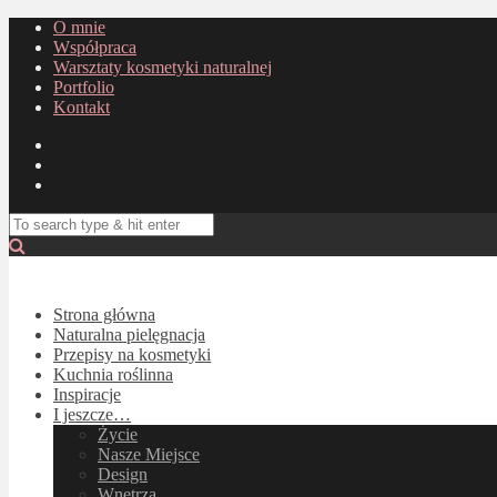
O mnie
Współpraca
Warsztaty kosmetyki naturalnej
Portfolio
Kontakt
Strona główna
Naturalna pielęgnacja
Przepisy na kosmetyki
Kuchnia roślinna
Inspiracje
I jeszcze…
Życie
Nasze Miejsce
Design
Wnętrza