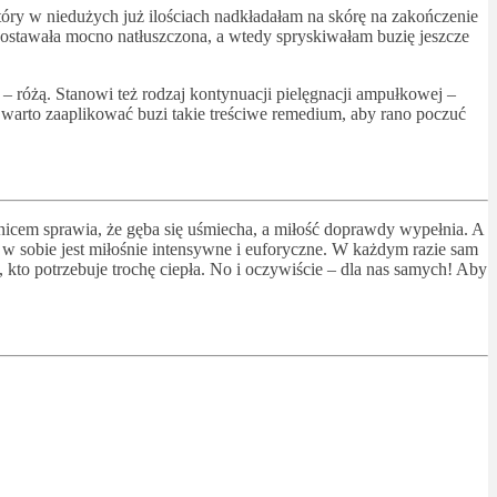
który w niedużych już ilościach nadkładałam na skórę na zakończenie
ozostawała mocno natłuszczona, a wtedy spryskiwałam buzię jeszcze
 – różą. Stanowi też rodzaj kontynuacji pielęgnacji ampułkowej –
 warto zaaplikować buzi takie treściwe remedium, aby rano poczuć
sznicem sprawia, że gęba się uśmiecha, a miłość doprawdy wypełnia. A
o w sobie jest miłośnie intensywne i euforyczne. W każdym razie sam
, kto potrzebuje trochę ciepła. No i oczywiście – dla nas samych! Aby