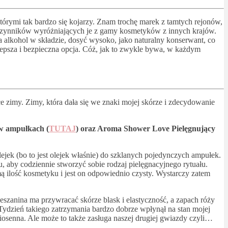
tórymi tak bardzo się kojarzy. Znam trochę marek z tamtych rejonów,
h czynników wyróżniających je z gamy kosmetyków z innych krajów.
na alkohol w składzie, dosyć wysoko, jako naturalny konserwant, co
jlepsza i bezpieczna opcja. Cóż, jak to zwykle bywa, w każdym
 zimy. Zimy, która dała się we znaki mojej skórze i zdecydowanie
 w ampułkach (
TUTAJ
) oraz Aroma Shower Love Pielęgnujący
lejek (bo to jest olejek właśnie) do szklanych pojedynczych ampułek.
 aby codziennie stworzyć sobie rodzaj pielęgnacyjnego rytuału.
mą ilość kosmetyku i jest on odpowiednio czysty. Wystarczy zatem
mieszanina ma przywracać skórze blask i elastyczność, a zapach róży
Tydzień takiego zatrzymania bardzo dobrze wpłynął na stan mojej
 wiosenna. Ale może to także zasługa naszej drugiej gwiazdy czyli…