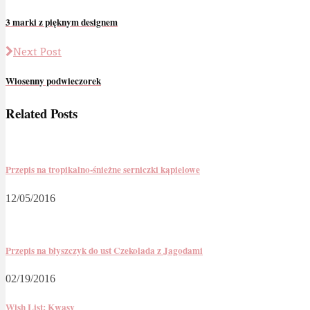
3 marki z pięknym designem
Next Post
Wiosenny podwieczorek
Related Posts
Przepis na tropikalno-śnieżne serniczki kąpielowe
12/05/2016
Przepis na błyszczyk do ust Czekolada z Jagodami
02/19/2016
Wish List: Kwasy