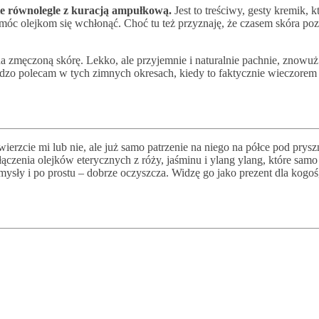
ie równolegle z kuracją ampułkową.
Jest to treściwy, gesty kremik, 
pomóc olejkom się wchłonąć. Choć tu też przyznaję, że czasem skóra p
 na zmęczoną skórę. Lekko, ale przyjemnie i naturalnie pachnie, znowuż
ardzo polecam w tych zimnych okresach, kiedy to faktycznie wieczorem
wierzcie mi lub nie, ale już samo patrzenie na niego na półce pod pry
łączenia olejków eterycznych z róży, jaśminu i ylang ylang, które sam
 zmysły i po prostu – dobrze oczyszcza. Widzę go jako prezent dla kogoś