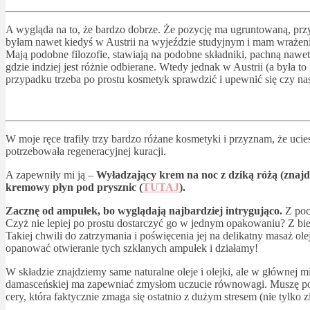
A wygląda na to, że bardzo dobrze. Że pozycję ma ugruntowaną, przy
byłam nawet kiedyś w Austrii na wyjeździe studyjnym i mam wrażeni
Mają podobne filozofie, stawiają na podobne składniki, pachną nawet 
gdzie indziej jest różnie odbierane. Wtedy jednak w Austrii (a była
przypadku trzeba po prostu kosmetyk sprawdzić i upewnić się czy nas
W moje ręce trafiły trzy bardzo różane kosmetyki i przyznam, że uc
potrzebowała regeneracyjnej kuracji.
A zapewniły mi ją –
Wyładzający krem na noc z dziką różą (znajd
kremowy płyn pod prysznic (
TUTAJ
).
Zacznę od ampułek, bo wyglądają najbardziej intrygująco.
Z pocz
Czyż nie lepiej po prostu dostarczyć go w jednym opakowaniu? Z bie
Takiej chwili do zatrzymania i poświęcenia jej na delikatny masaż o
opanować otwieranie tych szklanych ampułek i działamy!
W składzie znajdziemy same naturalne oleje i olejki, ale w głównej m
damasceńskiej ma zapewniać zmysłom uczucie równowagi. Muszę potwie
cery, która faktycznie zmaga się ostatnio z dużym stresem (nie tylko 