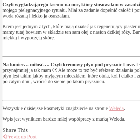
Czyli wygładzającego kremu na noc, który stosowałam w zasadz
mojego pielęgnacyjnego rytuału. Miał za zadanie dopełnić całość i 
woda różaną i lekko ja osuszałam.
Krem jest jednym z tych, które mają działać jak regenerujący plaster
mamy tutaj bowiem w składzie ten sam olej z nasion dzikiej róży. B
miękką i wypoczętą skórę.
Na koniec… miłość…. Czyli kremowy płyn pod prysznic Love.
I 
przynajmniej ja tak mam 🙂 Ale może to też być efektem działania po
płyn jest takim jakby myjącym mleczkiem, które otula, koi i ciałko i
po całym dniu, wrócić do siebie po takim prysznicu.
Wszystkie dzisiejsze kosmetyki znajdziecie na stronie
Weleda
.
Wpis jest wynikiem bardzo miłej współpracy z marką Weleda.
Share This
Previous Post