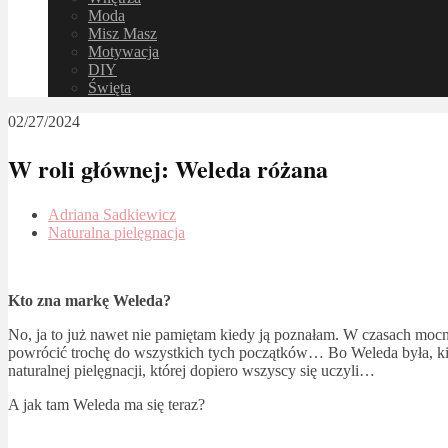
Moda
Misz Masz
Motywacja
DIY
Święta
02/27/2024
W roli głównej: Weleda różana
Adriana Sadkiewicz
Naturalna pielęgnacja
Kto zna markę Weleda?
No, ja to już nawet nie pamiętam kiedy ją poznałam. W czasach moc
powrócić trochę do wszystkich tych początków… Bo Weleda była, ki
naturalnej pielęgnacji, której dopiero wszyscy się uczyli…
A jak tam Weleda ma się teraz?