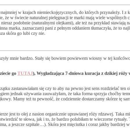
najmniej w krajach niemieckojęzycznych, do których przynależy. I z k
e, że w świecie naturalnej pielęgnacji te marki mają wiele wspólnyc
nieraz podobnie (naturalnymi olejkami), ale też na przykład stawiają 
 to inna marka, zaznaczam) pani z pełnym oddaniem tłumaczyła, że to na
za skóra go lubi czy nie.
ieszyły mnie bardzo. Stały się bowiem powiewem wiosny w tej końcówce
ziecie go
TUTAJ
), Wygładzająca 7-dniowa kuracja z dzikiej róży
ątku zastanawiałam się czy to aby na pewno jest sens rozdzielać ten o
giem jednak używania zauważyłam, że taka forma sprzyja choćby temu,
lejkowy. Mamy też tu pewność, że codziennie dostarczamy skórze tę sa
ierze jest to olej z nasion organicznie uprawianej róży rdzawej. Taka 
rdzić te słowa, jak i to, że bardzo polubiłam te wieczorne rytuały. 
zima, a jeszcze szpitale…). Skóra jest mięciutka i coraz jakby bardziej