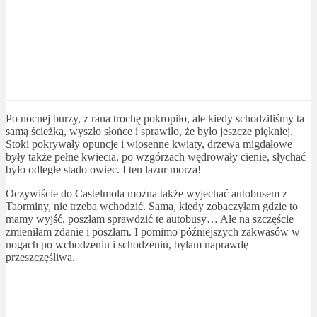
Po nocnej burzy, z rana trochę pokropiło, ale kiedy schodziliśmy ta
samą ścieżką, wyszło słońce i sprawiło, że było jeszcze piękniej.
Stoki pokrywały opuncje i wiosenne kwiaty, drzewa migdałowe
były także pełne kwiecia, po wzgórzach wędrowały cienie, słychać
było odległe stado owiec. I ten lazur morza!
Oczywiście do Castelmola można także wyjechać autobusem z
Taorminy, nie trzeba wchodzić. Sama, kiedy zobaczyłam gdzie to
mamy wyjść, poszłam sprawdzić te autobusy… Ale na szczęście
zmieniłam zdanie i poszłam. I pomimo późniejszych zakwasów w
nogach po wchodzeniu i schodzeniu, byłam naprawdę
przeszczęśliwa.