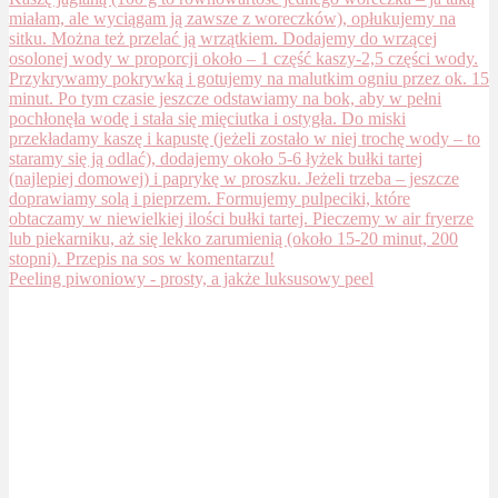
Peeling piwoniowy - prosty, a jakże luksusowy peel