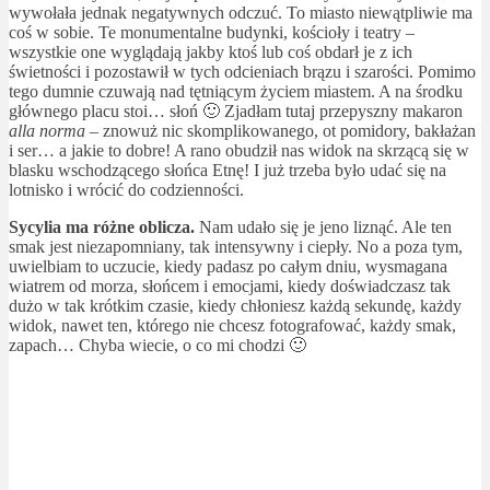
wywołała jednak negatywnych odczuć. To miasto niewątpliwie ma
coś w sobie. Te monumentalne budynki, kościoły i teatry –
wszystkie one wyglądają jakby ktoś lub coś obdarł je z ich
świetności i pozostawił w tych odcieniach brązu i szarości. Pomimo
tego dumnie czuwają nad tętniącym życiem miastem. A na środku
głównego placu stoi… słoń 🙂 Zjadłam tutaj przepyszny makaron
alla norma
– znowuż nic skomplikowanego, ot pomidory, bakłażan
i ser… a jakie to dobre! A rano obudził nas widok na skrzącą się w
blasku wschodzącego słońca Etnę! I już trzeba było udać się na
lotnisko i wrócić do codzienności.
Sycylia ma różne oblicza.
Nam udało się je jeno liznąć. Ale ten
smak jest niezapomniany, tak intensywny i ciepły. No a poza tym,
uwielbiam to uczucie, kiedy padasz po całym dniu, wysmagana
wiatrem od morza, słońcem i emocjami, kiedy doświadczasz tak
dużo w tak krótkim czasie, kiedy chłoniesz każdą sekundę, każdy
widok, nawet ten, którego nie chcesz fotografować, każdy smak,
zapach… Chyba wiecie, o co mi chodzi 🙂