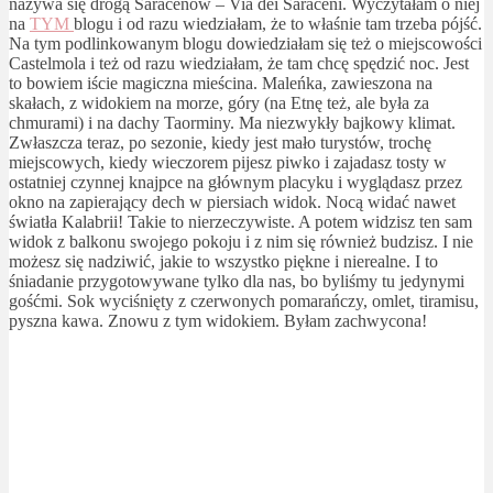
nazywa się drogą Saracenów – Via dei Saraceni. Wyczytałam o niej
na
TYM
blogu i od razu wiedziałam, że to właśnie tam trzeba pójść.
Na tym podlinkowanym blogu dowiedziałam się też o miejscowości
Castelmola i też od razu wiedziałam, że tam chcę spędzić noc. Jest
to bowiem iście magiczna mieścina. Maleńka, zawieszona na
skałach, z widokiem na morze, góry (na Etnę też, ale była za
chmurami) i na dachy Taorminy. Ma niezwykły bajkowy klimat.
Zwłaszcza teraz, po sezonie, kiedy jest mało turystów, trochę
miejscowych, kiedy wieczorem pijesz piwko i zajadasz tosty w
ostatniej czynnej knajpce na głównym placyku i wyglądasz przez
okno na zapierający dech w piersiach widok. Nocą widać nawet
światła Kalabrii! Takie to nierzeczywiste. A potem widzisz ten sam
widok z balkonu swojego pokoju i z nim się również budzisz. I nie
możesz się nadziwić, jakie to wszystko piękne i nierealne. I to
śniadanie przygotowywane tylko dla nas, bo byliśmy tu jedynymi
gośćmi. Sok wyciśnięty z czerwonych pomarańczy, omlet, tiramisu,
pyszna kawa. Znowu z tym widokiem. Byłam zachwycona!