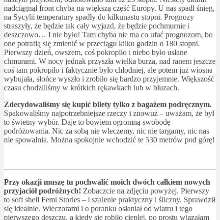
nadciągnął front chyba na większą część Europy. U nas spadł śnieg,
na Sycylii temperatury spadły do kilkunastu stopni. Prognozy
straszyły, że będzie tak cały wyjazd, że będzie pochmurnie i
deszczowo… I nie było! Tam chyba nie ma co ufać prognozom, bo
one potrafią się zmienić w przeciągu kilku godzin o 180 stopni.
Pierwszy dzień, owszem, coś pokropiło i niebo było usłane
chmurami. W nocy jednak przyszła wielka burza, nad ranem jeszcze
coś tam pokropiło i faktycznie było chłodniej, ale potem już wiosna
wybujała, słońce wyszło i zrobiło się bardzo przyjemnie. Większość
czasu chodziliśmy w krótkich rękawkach lub w bluzach.
Zdecydowaliśmy się kupić bilety tylko z bagażem podręcznym.
Spakowaliśmy najpotrzebniejsze rzeczy i znowuż – uważam, że był
to świetny wybór. Daje to bowiem ogromną swobodę
podróżowania. Nic za sobą nie wleczemy, nic nie targamy, nic nas
nie spowalnia. Można spokojnie wchodzić te 530 metrów pod górę!
Przy okazji muszę tu pochwalić moich dwóch całkiem nowych
przyjaciół podróżnych!
Zobaczcie na zdjęciu powyżej. Pierwszy
to soft shell Femi Stories – i szalenie praktyczny i śliczny. Sprawdził
się idealnie. Wieczorami i o poranku osłaniał od wiatru i tego
pierwszego deszczu, a kiedy się robiło cieplej, po prostu wiązałam