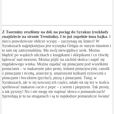
Z Taorminy zeszliśmy na dół, na pociąg do Syrakuz (rozkłady
znajdziecie na stronie Trenitalia). I to już zupełnie inna bajka
. I
nieco prawdziwsze oblicze wyspy – zaczynają się śmieci! W
Syrakuzach najpiękniejsza jest wysepka Ortigia ze starym miastem i
to tam się zatrzymaliśmy. Ma swój niewątpliwy urok. Można
błądzić po wąskich uliczkach z knajpkami i sklepikami i co chwilę
lądować nad morzem. Można pójść na zachód słońca i napić się
migdałowego winka. Można zajadać się pistacjami pod wszelkimi
postaciami – w makaronie jako pesto, lodami pistacjowymi, canolli
z pistacjami i ricottą, arancini tj. smażonymi kulkami ryżowymi z
pistacjami i boczkiem (pycha!), pizzą z pistacjami. Tutaj, w
Syrakuzach, ale w tej nowszej ich części, udało mi się też w końcu
spróbować makaron
cacio e pepe
– z serem i pieprzem. Tak prosty,
a tak pyszny! No i nie mogę nie napisać słowa o pomarańczach!
Sprzedają je tu na straganach i są to najsłodsze pomarańcze świata!