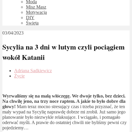
Moda
Misz Masz
Motywacja
DIY
Święta
03/04/2023
Sycylia na 3 dni w lutym czyli pociągiem
wokół Katanii
Adriana Sadkiewicz
Życie
Wyrwaliśmy się na małą włóczęgę. We dwoje tylko, bez dzieci.
Na chwilę jeno, na trzy noce raptem. A jakie to było dobre dla
głowy!
Mam teraz mocno stresujący czas i trzeba przyznać, że ten
mały wypad na Sycylię naprawdę dobrze mi zrobił. Już samo jego
planowanie było niezwykle relaksujące. I wciągało, i pomagało
oderwać myśli. A prawie do ostatniej chwili nie byliśmy pewni czy
pojedziemy…