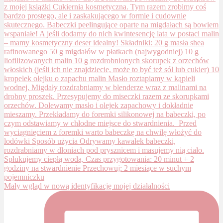
Mały wgląd w nową identyfikację mojej działalności