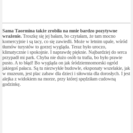
Sama Taormina także zrobiła na mnie bardzo pozytywne
wrażenie.
Troszkę się jej bałam, bo czytałam, że tam mocno
komercyjnie i są tacy, co się zawiedli. Może w letnim upale, wśród
tłumów turystów to gorzej wygląda. Teraz było uroczo,
klimatycznie i spokojnie. I naprawdę pięknie. Najbardziej do serca
przypadł mi park. Chyba nie dużo osób tu trafia, bo było prawie
pusto. A to błąd! Bo wygląda on jak śródziemnomorski ogród
jakiegoś pałacu. Są tu niezwykłe budowle, eksponaty wszelakie, jak
w muzeum, jest plac zabaw dla dzieci i siłownia dla dorosłych. I jest
alejka z widokiem na morze, przy której spędziłam cudowną
godzinkę.