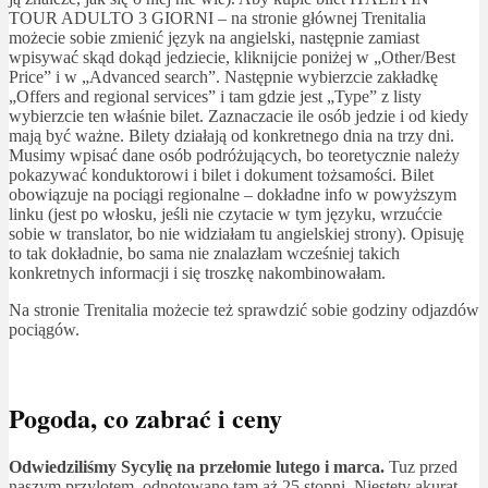
TOUR ADULTO 3 GIORNI – na stronie głównej Trenitalia
możecie sobie zmienić język na angielski, następnie zamiast
wpisywać skąd dokąd jedziecie, kliknijcie poniżej w „Other/Best
Price” i w „Advanced search”. Następnie wybierzcie zakładkę
„Offers and regional services” i tam gdzie jest „Type” z listy
wybierzcie ten właśnie bilet. Zaznaczacie ile osób jedzie i od kiedy
mają być ważne. Bilety działają od konkretnego dnia na trzy dni.
Musimy wpisać dane osób podróżujących, bo teoretycznie należy
pokazywać konduktorowi i bilet i dokument tożsamości. Bilet
obowiązuje na pociągi regionalne – dokładne info w powyższym
linku (jest po włosku, jeśli nie czytacie w tym języku, wrzućcie
sobie w translator, bo nie widziałam tu angielskiej strony). Opisuję
to tak dokładnie, bo sama nie znalazłam wcześniej takich
konkretnych informacji i się troszkę nakombinowałam.
Na stronie Trenitalia możecie też sprawdzić sobie godziny odjazdów
pociągów.
Pogoda, co zabrać i ceny
Odwiedziliśmy Sycylię na przełomie lutego i marca.
Tuz przed
naszym przylotem, odnotowano tam aż 25 stopni. Niestety akurat