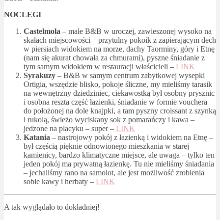
NOCLEGI
Castelmola
– małe B&B w uroczej, zawieszonej wysoko na
skałach miejscowości – przytulny pokoik z zapierającym dech
w piersiach widokiem na morze, dachy Taorminy, góry i Etnę
(nam się akurat chowała za chmurami), pyszne śniadanie z
tym samym widokiem w restauracji właścicieli –
LINK
Syrakuzy
– B&B w samym centrum zabytkowej wysepki
Ortigia, wszędzie blisko, pokoje śliczne, my mieliśmy tarasik
na wewnętrzny dziedziniec, ciekawostką był osobny prysznic
i osobna reszta część łazienki, śniadanie w formie vouchera
do położonej na dole knajpki, a tam pyszny croissant z szynką
i rukolą, świeżo wyciskany sok z pomarańczy i kawa –
jedzone na placyku – super –
LINK
Katania
– nastrojowy pokój z łazienką i widokiem na Etnę –
był częścią pięknie odnowionego mieszkania w starej
kamienicy, bardzo klimatyczne miejsce, ale uwaga – tylko ten
jeden pokój ma prywatną łazienkę. Tu nie mieliśmy śniadania
– jechaliśmy rano na samolot, ale jest możliwość zrobienia
sobie kawy i herbaty –
LINK
A tak wyglądało to dokładniej!