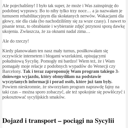
Ale pojechaliśmy! I było tak super, że może i Was zainspiruję do
podobnej wyprawy. Bo to niby tylko trzy noce… a ja nazwałam je
turnusem rehabilitacyjnym dla skołatanych nerwów. Wakacjami dla
głowy, nie dla ciała (bo nachodziliśmy się za wsze czasy). I nawet to
pisanie teraz, to obrabianie i wybieranie zdjęć przynosi sporą dawkę
ukojenia. Zwłaszcza, że za oknami nadal zima…
Ale do rzeczy!
Kiedy planowałam ten nasz mały turnus, posiłkowałam się
oczywiście internetem i blogami wszelakimi, opisującymi
południową Sycylię. Pomogły mi bardzo! Wiem też, że i Wam
pomagały moje relacje z podobnych wypadów do Wenecji czy
Barcelony.
Tak i teraz zaproponuję Wam program takiego 3-
dniowego wyjazdu, który obmyśliłam na podstawie
wyczytanych informacji i porad osób, które już tam były.
Powiem nieskromnie, że stworzyłam program naprawdę fajny na
taki czas – można sporo zobaczyć, ale też spokojnie się powłóczyć i
pokosztować sycylijskich smaków.
Dojazd i transport – pociągi na Sycylii