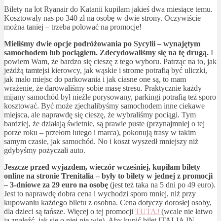
Bilety na lot Ryanair do Katanii kupiłam jakieś dwa miesiące temu.
Kosztowały nas po 340 zł na osobę w dwie strony. Oczywiście
można taniej – trzeba polować na promocje!
Mieliśmy dwie opcje podróżowania po Sycylii – wynajętym
samochodem lub pociągiem. Zdecydowaliśmy się na tę drugą.
I
powiem Wam, że bardzo się cieszę z tego wyboru. Patrząc na to, jak
jeżdżą tamtejsi kierowcy, jak wąskie i strome potrafią być uliczki,
jak mało miejsc do parkowania i jak ciasne one są, to mam
wrażenie, że darowaliśmy sobie masę stresu. Praktycznie każdy
mijany samochód był nieźle porysowany, parkingi potrafią też sporo
kosztować. Być może zjechalibyśmy samochodem inne ciekawe
miejsca, ale naprawdę się cieszę, że wybraliśmy pociągi. Tym
bardziej, że działają świetnie, są prawie puste (przynajmniej o tej
porze roku – przełom lutego i marca), pokonują trasy w takim
samym czasie, jak samochód. No i koszt wyszedł mniejszy niż
gdybyśmy pożyczali auto.
Jeszcze przed wyjazdem, wieczór wcześniej, kupiłam bilety
online na stronie Trenitalia – były to bilety w jednej z promocji
– 3-dniowe za 29 euro na osobę
(jest też taka na 5 dni po 49 euro).
Jest to naprawdę dobra cena i wychodzi sporo mniej, niż przy
kupowaniu każdego biletu z osobna. Cena dotyczy dorosłej osoby,
dla dzieci są tańsze. Więcej o tej promocji
TUTAJ
(wcale nie łatwo
ją znaleźć, jak się o niej nie wie). Aby kupić bilet ITALIA IN