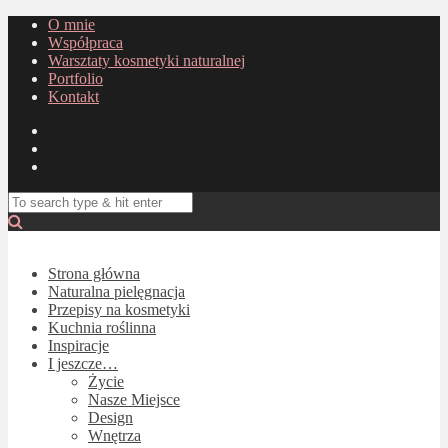
O mnie
Współpraca
Warsztaty kosmetyki naturalnej
Portfolio
Kontakt
Strona główna
Naturalna pielęgnacja
Przepisy na kosmetyki
Kuchnia roślinna
Inspiracje
I jeszcze…
Życie
Nasze Miejsce
Design
Wnętrza