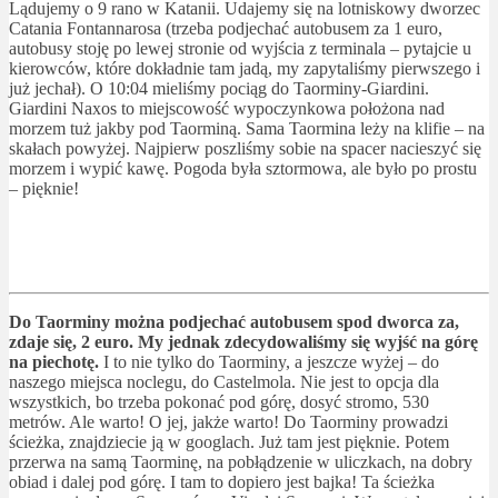
Lądujemy o 9 rano w Katanii. Udajemy się na lotniskowy dworzec
Catania Fontannarosa (trzeba podjechać autobusem za 1 euro,
autobusy stoję po lewej stronie od wyjścia z terminala – pytajcie u
kierowców, które dokładnie tam jadą, my zapytaliśmy pierwszego i
już jechał). O 10:04 mieliśmy pociąg do Taorminy-Giardini.
Giardini Naxos to miejscowość wypoczynkowa położona nad
morzem tuż jakby pod Taorminą. Sama Taormina leży na klifie – na
skałach powyżej. Najpierw poszliśmy sobie na spacer nacieszyć się
morzem i wypić kawę. Pogoda była sztormowa, ale było po prostu
– pięknie!
Do Taorminy można podjechać autobusem spod dworca za,
zdaje się, 2 euro. My jednak zdecydowaliśmy się wyjść na górę
na piechotę.
I to nie tylko do Taorminy, a jeszcze wyżej – do
naszego miejsca noclegu, do Castelmola. Nie jest to opcja dla
wszystkich, bo trzeba pokonać pod górę, dosyć stromo, 530
metrów. Ale warto! O jej, jakże warto! Do Taorminy prowadzi
ścieżka, znajdziecie ją w googlach. Już tam jest pięknie. Potem
przerwa na samą Taorminę, na pobłądzenie w uliczkach, na dobry
obiad i dalej pod górę. I tam to dopiero jest bajka! Ta ścieżka