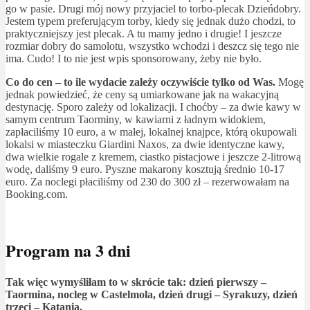
go w pasie. Drugi mój nowy przyjaciel to torbo-plecak Dzieńdobry.
Jestem typem preferującym torby, kiedy się jednak dużo chodzi, to
praktyczniejszy jest plecak. A tu mamy jedno i drugie! I jeszcze
rozmiar dobry do samolotu, wszystko wchodzi i deszcz się tego nie
ima. Cudo! I to nie jest wpis sponsorowany, żeby nie było.
Co do cen – to ile wydacie zależy oczywiście tylko od Was.
Mogę
jednak powiedzieć, że ceny są umiarkowane jak na wakacyjną
destynację. Sporo zależy od lokalizacji. I choćby – za dwie kawy w
samym centrum Taorminy, w kawiarni z ładnym widokiem,
zapłaciliśmy 10 euro, a w małej, lokalnej knajpce, którą okupowali
lokalsi w miasteczku Giardini Naxos, za dwie identyczne kawy,
dwa wielkie rogale z kremem, ciastko pistacjowe i jeszcze 2-litrową
wodę, daliśmy 9 euro. Pyszne makarony kosztują średnio 10-17
euro. Za noclegi płaciliśmy od 230 do 300 zł – rezerwowałam na
Booking.com.
Program na 3 dni
Tak więc wymyśliłam to w skrócie tak: dzień pierwszy –
Taormina, nocleg w Castelmola, dzień drugi – Syrakuzy, dzień
trzeci – Katania.